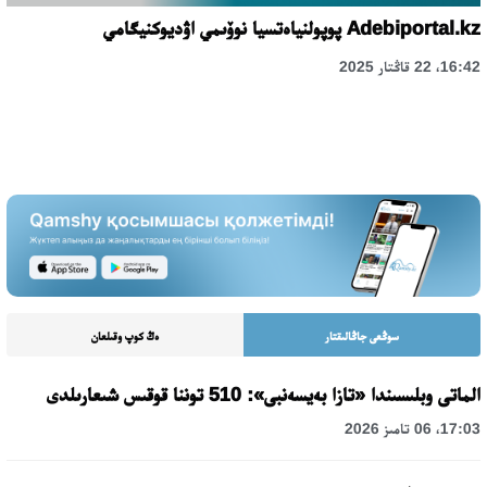
Adebiportal.kz پوپولنياەتسيا نوۆىمي اۋديوكنيگامي
16:42، 22 قاڭتار 2025
سوڭعى جاڭالىقتار
ەڭ كوپ وقىلعان
الماتى وبلىسىندا «تازا بەيسەنبى»: 510 توننا قوقىس شىعارىلدى
17:03، 06 تامىز 2026