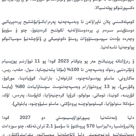
ەكسپورتنوگو پوتەنسيالا.
كومپلەكسنىي پلان ناپراۆلەن نا وبەسپەچەنيە پەرەراباتىۆايۋششيح پرەدپرياتيي
دوستۋپنىم سىرەم ي پرەدوستاۆلەنيە لگوتنىح كرەديتوۆ، چتو ۆ سۆويۋ
وچەرەد
بۋدەت سپوسوبستۆوۆات روستۋ ەكونوميكي ي ۋلۋچشەنيۋ سوسيالنوگو
پولوجەنيا ناسەلەنيا
.
ۆ رەزۋلتاتە پرينياتىح مەر پو يتوگام 2023 گودا پو 11 توۆارنىم پوزيسيام
ۆنۋترەننيي رىنوك وبەسپەچەن نا 100% (مۋكا پشەنيچنايا، سول، حلەب، ريس،
ماكارونى، ماسلو پودسولنەچنوە، كارتوفەل، بارانينا، گوۆيادينا، موركوۆ،
وگۋرسى)، پو 13 پرودتوۆارام وبەسپەچەننوست سوستاۆلياەت 80% (يايسا
كۋرينىە، كونينا، توماتى، مولوكو، كرۋپا گرەچنيەۆايا، كاپۋستا، پەرەس، لۋك،
سۆەكلا ستولوۆايا، كيسلومولوچنىە پرودۋكتى، ماسلو سليۆوچنوە، يابلوكي).
دليا ۋمەنشەنيا يمپورتوزاۆيسيموستي دو 2027 گودا
پلانيرۋەتسيا
رەاليزاسيا
570 پروەكتوۆ نا سۋممۋ 2،1
ترلن.تەنگە
، چتو
سوزداەت
دوپولنيتەلنىە ۆوزموجنوستي دليا ۋلۋچشەنيا سوسيالنوي ينفراسترۋكتۋرى ي