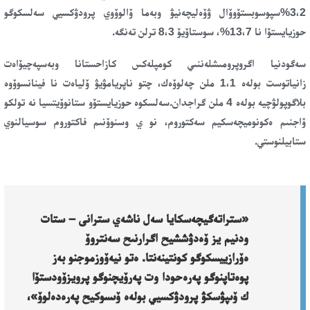
3،2%
سپوسوبستۆوۆال
ۋۆەليچەنيۋ وبەما ۆالوۆوي پرودۋكسيي سەلسكوگو
حوزيايستۆا نا 13،7%، سوستاۆيۆ 8،3 ترلن تەنگە.
سەگودنيا اگروپرومىشلەننىي كومپلەكس كازاحستانا وبەسپەچيۆاەت
زانياتوست
بولەە 1،1 ملن چەلوۆەك،
چتو ناپريامۋيۋ ۆلياەت نا فينانسوۆوە
بلاگوپولۋچيە
بولەە 4 ملن گراجدان.
سەلسكوە حوزيايستۆو ستانوۆيتسيا نە تولكو
ۆاجنىم ەكونوميچەسكيم سەكتوروم، نو ي وسنوۆنىم فاكتوروم سوسيالنوي
ستابيلنوستي.
«ستراتەگيچەسكايا سەل ناشەي سترانى – ستات
ودنيم يز ۆەدۋششيح اگرارنىح سەنتروۆ
ەۆرازييسكوگو كونتينەنتا. ەتو نيەۆوزموجنو بەز
پوەتاپنوگو پەرەحودا وت پەرۆيچنوگو پرويزۆودستۆا
ك ۆىپۋسكۋ پرودۋكسيي بولەە ۆىسوكيح پەرەدەلوۆ»،