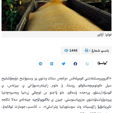
فوتو: اۆتور
باسىپ شىعارۋ :
1444
ءبولىسۋ:
«اگروپرومىشلەننىي كومپلەكس دولجەن ستات ودنوي يز وسنوۆنىح دۆيجۋششيح
سيل ەكونوميچەسكوگو روستا. ۆ ەتوم زاينتەرەسوۆانى ي بيزنەس، ي
گوسۋدارستۆو. پرەجدە ۆسەگو، ەتو ۆاجنو س توچكي زرەنيا وبەسپەچەنيا
پرودوۆولستۆەننوي بەزوپاسنوستي. جيزن ي بلاگوپولۋچيە جيتەلەي سەلا تاكجە
ناپريامۋيۋ زاۆيسيات وت سوستويانيا وتراسلي»، -
كاسىم-جومارت توكايەۆ،