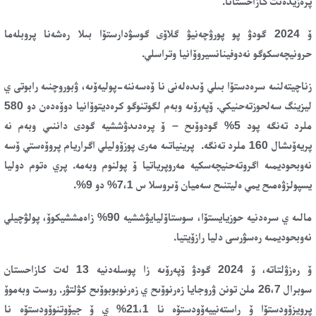
پرەزيدەنت كازاحستانا.
ۆ 2024 گودۋ پو پورۋچەنيۋ گلاۆى گوسۋدارستۆا بىلا رەشەنا پروبلەما
حرونيچەسكوگو نەدوفينانسيروۆانيا وتراسلي.
زناچيتەلنىە سرەدستۆا بىلي ۆىدەلەنى نا ۆەسەننە-پوليەۆىە، ۋبوروچنىە رابوتى ي
ليزينگ سەلحوزتەحنيكي. ۆپەرۆىە وبەم لگوتنوگو كرەديتوۆانيا
دوۆەدەن دو 580
ملرد تەنگە پود 5% گودوۆىح
– ۆ پرەدىدۋششيە گودى داننىي وبەم نە
پريەۆىشال 160 ملرد تەنگە. پرينياتىە مەرى پوزۆوليلي اگراريام پروۆەستي
ۆسە
نەوبحوديمىە اگروتەحنيچەسكيە مەروپرياتيا
ۆ پولنوم وبەمە. پري ەتوم دوليا
يسپولزۋەمىح يمي
ەليتنىح سەميان ۆىروسلا س 7،1% دو 9%.
مالىە ي سرەدنيە حوزيايستۆا
، سوستاۆليايۋششيە 90% زاەمششيكوۆ، پولۋچيلي
نەوبحوديمىە رەسۋرسى دليا رازۆيتيا.
ۆ رەزۋلتاتە، ۆ 2024 گودۋ ۆپەرۆىە زا پوسلەدنيە 13 لەت كازاحستان
سوبرال
26،7 ملن تونن ۋروجايا زەرنوۆىح ي زەرنوبوبوۆىح كۋلتۋر.
روست وبەموۆ
پرويزۆودستۆا
ۆ راستەنييەۆودستۆە نا 21،1%
ي
ۆ جيۆوتنوۆودستۆە نا