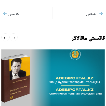
الدىڭعى
كەلەسى
قاتىستى ماقالالار