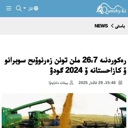
قاز
باستى
NEWS
رەكوردنىە 26،7 ملن تونن زەرنوۆىح سوبرانو
ۆ كازاحستانە ۆ 2024 گودۋ
15:46، 29 قاڭتار 2025
بيفات ەلتايەۆا