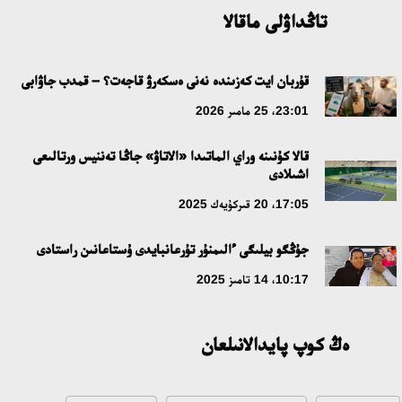
18:59، 20 شىلدە 2026
تاڭداۋلى ماقالا
جاساندى ينتەللەكت: ادامزاتتىڭ كومەكشىسى مە، الدە باسەكەلەسى
مە؟
قۇربان ايت كەزىندە نەنى ەسكەرۋ قاجەت؟ – قمدب جاۋابى
18:16، 20 شىلدە 2026
23:01، 25 مامىر 2026
قالا كۇنىنە وراي الماتىدا «الاتاۋ» جاڭا تەننيس ورتالىعى
ۇلتتىق ءارحيۆتىڭ اشىلعانىنا 20 جىل: نەگىزگى جەتىستىكتەرى مەن
اشىلادى
دامۋ باعىتى
17:05، 20 قىركۇيەك 2025
17:09، 20 شىلدە 2026
جۇڭگو بيلىگى ءالىمنۇر تۇرعانبايدى ۇستاعانىن راستادى
مەملەكەت باسشىسى كوبەيتۇز كولىنىڭ جاي-كۇيىنە نازار اۋداردى
10:17، 14 تامىز 2025
18:22، 17 شىلدە 2026
ەڭ كوپ پايدالانىلعان
التىن وردا تاريحىن وقىتۋدىڭ يننوۆاسيالىق تاسىلدەرى ەنگىزىلەدى
10:28، 15 شىلدە 2026