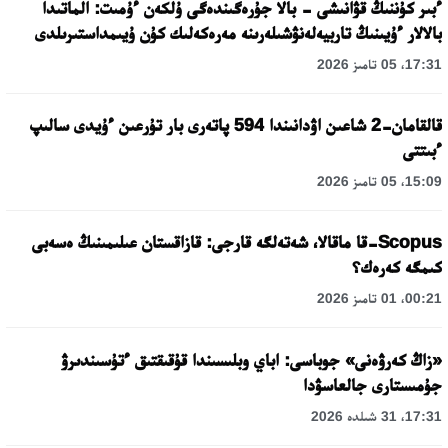
ءبىر كۇننىڭ قۋانىشى - بالا جۇرەگىندەگى ۇلكەن ءۇمىت: الماتىدا
بالالار ءۇيىنىڭ تاربيەلەنۋشىلەرىنە مەرەكەلىك كۇن ۇيىمداستىرىلدى
17:31، 05 تامىز 2026
قالقامان-2 شاعىن اۋدانىندا 594 پاتەرى بار تۇرعىن ءۇيدى سالىپ
ءبىتتى
15:09، 05 تامىز 2026
Scopus-قا ماقالا، شەتەلگە قارجى: قازاقستان عىلىمىنىڭ ەسەبى
كىمگە كەرەك؟
00:21، 01 تامىز 2026
«زاڭ كەرۋەنى» جوباسى: اباي وبلىسىندا قۇقىقتىق ءتۇسىندىرۋ
جۇمىستارى جالعاسۋدا
17:31، 31 شىلدە 2026