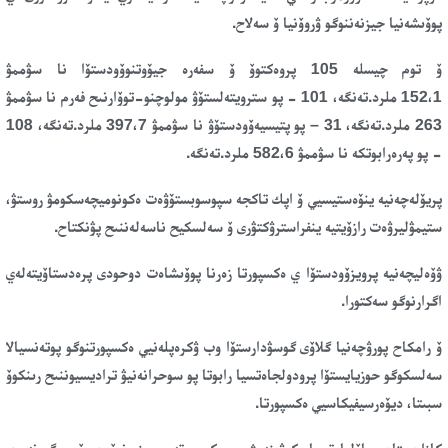
پوۆىشەنيا جيزنەننوگو ۋروۆنيا ۆ سەلاح
.
ۆ توم چيسلە 105 پروەكتوۆ ۆ سفەرە جيۆوتنوۆودستۆا نا سۋممۋ
152،1
ملرد.تەنگە
، 101 - پو سترويتەلستۆۋ مولوچنو-توۆارنىح فەرم نا سۋممۋ
263
ملرد.تەنگە
، 31 – پو پتيسيەۆودستۆۋ نا سۋممۋ 397،7
ملرد.تەنگە
، 108
- پو پەرەرابوتكە نا سۋممۋ 582،6
ملرد.تەنگە
.
پريۆلەچەنيە ينۆەستيسيي ۆ اپك تاكجە
سپوسوبستۆۋەت ەكونوميچەسكومۋ روستۋ،
ستيمۋليرۋەت رازۆيتيە ينفراسترۋكتۋرى
ۆ سەلسكيح ناسەلەننىح پۋنكتاح.
ۋۆەليچەنيە پرويزۆودستۆا ي ەكسپورتا زەرنا پوۆىشاەت
دوحودى پرەدستاۆيتەلەي
اگرارنوگو سەكتورا
.
ۆ رامكاح پورۋچەنيا گلاۆى گوسۋدارستۆا وب ۋكرەپلەنيي ەكسپورتنوگو پوتەنسيالا
سەلسكوگو حوزيايستۆا پرودولجاەتسيا
رابوتا پو سوحرانەنيۋ تراديسيوننىح رىنكوۆ
سبىتا، ديۆەرسيفيكاسيي ەكسپورتا
.