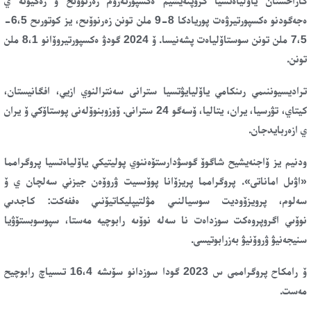
كازاحستان ياۆلياەتسيا
كرۋپنەيشيم ەكسپورتەروم زەرنوۆىح ۆ رەگيونە
ي
ەجەگودنو
ەكسپورتيرۋەت پوريادكا 8-9 ملن تونن زەرنوۆىح، يز كوتورىح 6،5-
7،5 ملن تونن سوستاۆلياەت پشەنيسا
. ۆ 2024 گودۋ ەكسپورتيروۆانو 8،1 ملن
تونن.
تراديسيوننىمي رىنكامي ياۆليايۋتسيا سترانى سەنترالنوي ازيي، افگانيستان،
كيتاي، تۋرسيا، يران، يتاليا،
ۆسەگو 24 سترانى
. ۆوزوبنوۆلەنى پوستاۆكي ۆ يران
ي ازەربايدجان.
ودنيم يز ۆاجنەيشيح شاگوۆ گوسۋدارستۆەننوي پوليتيكي ياۆلياەتسيا
پروگرامما
«اۋىل اماناتى»
. پروگرامما پريزۆانا پوۆىسيت ۋروۆەن جيزني سەلچان ي ۆ
سەلوم، پرويزۆوديت سوسيالنىي مۋلتيپليكاتيۆنىي ەففەكت: كاجدىي
نوۆىي
اگروپروەكت
سوزداەت نا سەلە نوۆىە رابوچيە مەستا، سپوسوبستۆۋيا
سنيجەنيۋ ۋروۆنيۋ بەزرابوتيسى.
ۆ رامكاح پروگراممى س 2023 گودا سوزدانو
سۆىشە 16،4 تىسياچ رابوچيح
مەست
.