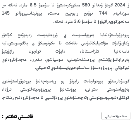
ۆ 2024 گودۋ ۆىدانو
580 ميكروكرەديتوۆ نا سۋممۋ 6،5 ملرد. تەنگە س
سوزدانيەم 744 نوۆىح رابوچيح مەست
،
پروفينانسيروۆانو 145
سەلحوزكووپەراتيۆوۆ نا سۋممۋ 3،6 ملرد. تەنگە
.
پرودوۆولستۆەننايا بەزوپاسنوست ي ۋروجاينوست زەرنوۆىح كۋلتۋر
وكازىۆايۋت
مۋلتيپليكاتيۆنىي ەففەكت نا ەكونوميكۋ ي بلاگوسوستويانيە
ناسەلەنيا كازاحستانا
، دايۋت تولچوك رازۆيتيۋ
پەرەراباتىۆايۋششەي
پرومىشلەننوستي، سوسيالنوي سفەرى، مەجدۋنارودنوي
تورگوۆلي، پرويزۆودستۆۋ سەلسكوحوزيايستۆەننوي تەحنيكي.
گوسۋدارستۆو پرودولجاەت رابوتۋ پو وبەسپەچەنيۋ پرودوۆولستۆەننوي
بەزوپاسنوستي سترانى، پوۆىشەنيۋ پرويزۆوديتەلنوستي ترۋدا،
كونكۋرەنتوسپوسوبنوستي وتەچەستۆەننوي پرودۋكسيي نا مەجدۋنارودنىح رىنكاح.
قاتىستى تەگتەر :
سەلحوزتەحنيكي