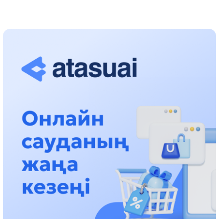
حالىقارالىق «فورمۋلا-1 H2O» جارىسىن قونايەۆ قالاسىندا وتكىزۋ
جوسپارلانۋدا
13:13، 30 شىلدە 2026
اسحات اسىلبەكوۆ: كۇشتى بيلىككە كۇشتى تۇلعالار كەرەك!
12:01، 28 شىلدە 2026
ابزال دوستيار: دۋمان مۇحامەتكارىمدى الماتى تۇرمەسىنە اۋىستىرۋى
مۇمكىن
16:15، 27 شىلدە 2026
وسكەنباي قۇلاتاي ۇلى: رۋحانياتقا قىزمەت ەتكەن قالامگەر
17:46، 26 شىلدە 2026