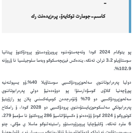
-
كاسىم-جومارت توكايەۆ، پرەزيدەنت رك
پو يتوگام 2024 گودا وتەچەستۆەننوە
پرويزۆودستۆو پرودۋكتوۆ پيتانيا
سوستاۆيلو 3،2 ترلن. تەنگە
،
يندەكس فيزيچەسكوگو وبەما سلوجيلسيا نا ۋروۆنە
.
102،9%
د
وليا پەرەرابوتاننوي
سەلحوزپرودۋكسيي سوستاۆيلا 40%.
ۆو يسپولنەنيە
پورۋچەنيا گلاۆى گوسۋدارستۆا پو دوۆەدەنيۋ دولي پەرەرابوتاننوي
سەلحوزپرودۋكسيي دو 70% ۋتۆەرجدەن كومپلەكسنىي پلان پو رازۆيتيۋ
پەرەرابوتكي سەلسكوحوزيايستۆەننوي پرودۋكسيي دو 2028 گودا، ۆ رامكاح
كوتوروگو ۆ 2024 گودۋ
ۆۆەدەنو ۆ ەكسپلۋاتاسيۋ 286 پروەكتوۆ نا سۋممۋ 279،
6 ملرد تەنگە
، ۆكليۋچايا پرويزۆودستۆو راستيتەلنوگو ماسلا ي مۋكي، چتو
سپوسوبستۆۋەت نە تولكو ۋدوۆلەتۆورەنيۋ ۆنۋترەننەگو سپروسا، نو ي ۋۆەليچەنيۋ