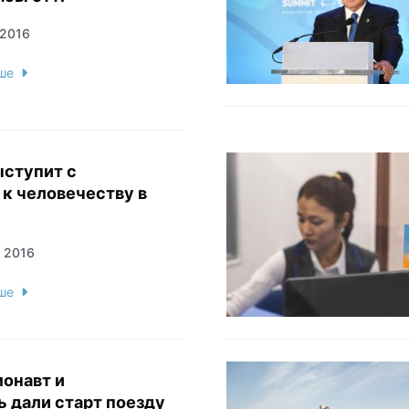
 2016
ше
ыступит с
к человечеству в
я 2016
ше
онавт и
ь дали старт поезду