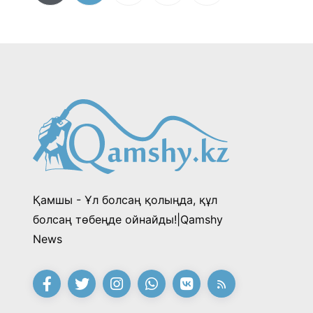
Қамшы - Ұл болсаң қолыңда, құл
болсаң төбеңде ойнайды!|Qamshy
News