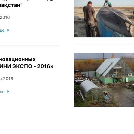
зақстан"
 2016
ше
ИНИ ЭКСПО - 2016»
я 2016
ше