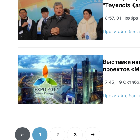
"Тәуелсіз Қа
18:57, 01 Ноября
Прочитайте боль
Выставка инновационных
проектов «М
17:45, 19 Октябр
Прочитайте боль
1
2
3