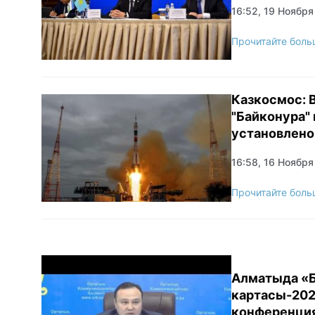
16:52, 19 Ноября
Прочитайте боль
Казкосмос: 
"Байконура" 
установлено
16:58, 16 Ноября
Прочитайте боль
Алматыда «Б
картасы-20
конференция