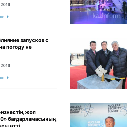
 2016
ше
Влияние запусков с
на погоду не
 2016
ше
изнестің жол
20» бағдарламасының
сы өтті