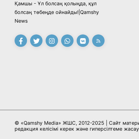
Қамшы - Ұл болсаң қолыңда, құл
болсаң төбеңде ойнайды!|Qamshy
News
© «Qamshy Media» ЖШС, 2012-2025 | Сайт матер
редакция келісімі керек және гиперсілтеме жасау