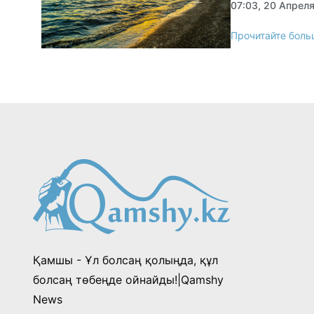
07:03, 20 Апрел
Прочитайте боль
Қамшы - Ұл болсаң қолыңда, құл
болсаң төбеңде ойнайды!|Qamshy
News