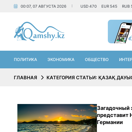
00:07, 07 АВГУСТА 2026
USD
470
EUR
545
RUB
ПОЛИТИКА
ЭКОНОМИКА
ОБЩЕСТВО
ИНТЕ
ГЛАВНАЯ
КАТЕГОРИЯ СТАТЬИ: ҚАЗАҚ ДАУ
Загадочный 
представит H
Германии