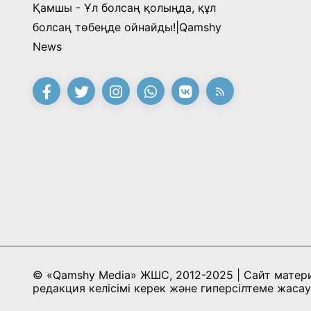
Қамшы - Ұл болсаң қолыңда, құл
болсаң төбеңде ойнайды!|Qamshy
News
© «Qamshy Media» ЖШС, 2012-2025 | Сайт матер
редакция келісімі керек және гиперсілтеме жасау