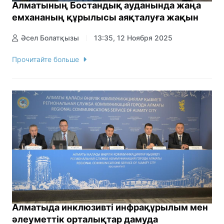
Алматының Бостандық ауданында жаңа
емхананың құрылысы аяқталуға жақын
Әсел Болатқызы
13:35, 12 Ноября 2025
Прочитайте больше
Алматыда инклюзивті инфрақұрылым мен
әлеуметтік орталықтар дамуда