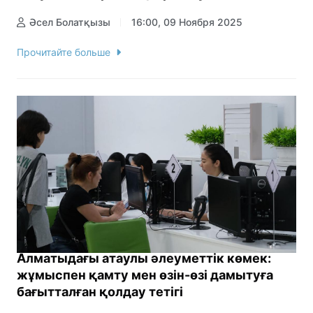
Әсел Болатқызы
16:00, 09 Ноября 2025
Прочитайте больше
Алматыдағы атаулы әлеуметтік көмек:
жұмыспен қамту мен өзін-өзі дамытуға
бағытталған қолдау тетігі