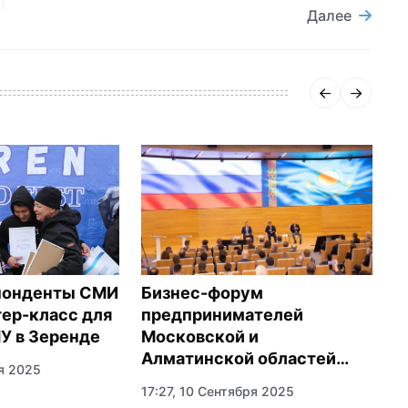
Далее
В
Бизнес-форум
понденты СМИ
з
предпринимателей
ер-класс для
с
Московской и
У в Зеренде
Алматинской областей
1
я 2025
прошел в Красногорске
17:27, 10 Сентября 2025