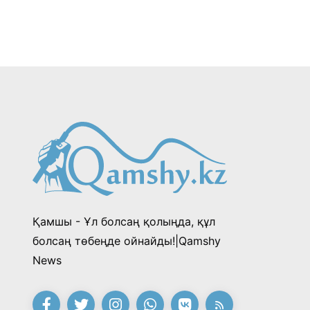
Қамшы - Ұл болсаң қолыңда, құл
болсаң төбеңде ойнайды!|Qamshy
News