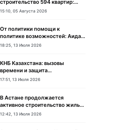
строительство 594 квартир:
аким Наурызбайского района
15:10, 05 Августа 2026
Алматы показала журналистам
новый жилой комплекс
От политики помощи к
политике возможностей: Аида
Балаева о подходе государства
18:25, 13 Июля 2026
к социальной сфере
КНБ Казахстана: вызовы
времени и защита
национальных интересов
17:51, 13 Июля 2026
В Астане продолжается
активное строительство жилья
и социальных объектов
12:42, 13 Июля 2026