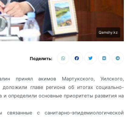
Qamshy.kz
Поделить:
лин принял акимов Мартукского, Уилского,
 доложили главе региона об итогах социально-
а и определили основные приоритеты развития на
 связанные с санитарно-эпидемиологической