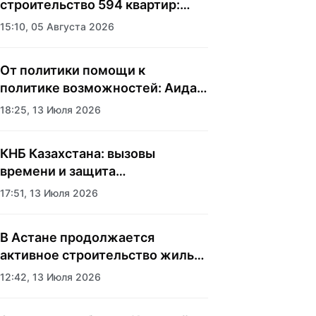
строительство 594 квартир:
аким Наурызбайского района
15:10, 05 Августа 2026
Алматы показала журналистам
новый жилой комплекс
От политики помощи к
политике возможностей: Аида
Балаева о подходе государства
18:25, 13 Июля 2026
к социальной сфере
КНБ Казахстана: вызовы
времени и защита
национальных интересов
17:51, 13 Июля 2026
В Астане продолжается
активное строительство жилья
и социальных объектов
12:42, 13 Июля 2026