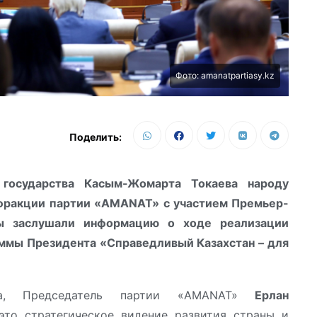
Фото: amanatpartiasy.kz
Поделить:
государства Касым-Жомарта Токаева народу
 фракции партии «AMANAT» с участием Премьер-
ты заслушали информацию о ходе реализации
мы Президента «Справедливый Казахстан – для
са, Председатель партии «AMANAT»
Ерлан
это стратегическое видение развития страны и