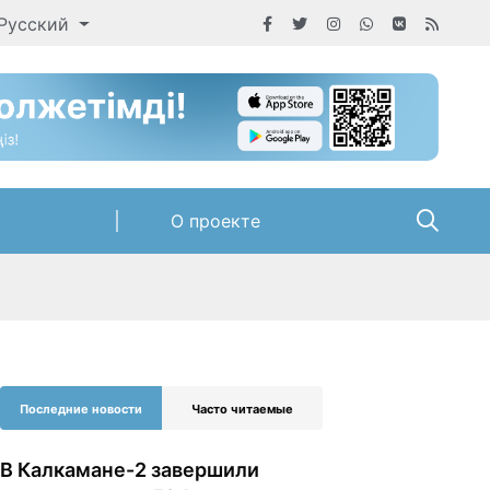
Русский
О проекте
Последние новости
Часто читаемые
В Калкамане-2 завершили