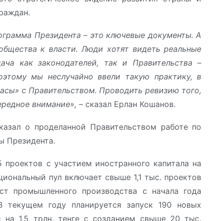
раждан.
ограмма Президента – это ключевые документы. А
общества к власти. Люди хотят видеть реальные
ача как законодателей, так и Правительства –
оэтому мы неслучайно ввели такую практику, в
часы» с Правительством. Проводить ревизию того,
ередное внимание», –
сказал Ерлан Кошанов.
азал о проделанной Правительством работе по
ы Президента.
5 проектов с участием иностранного капитала на
иональный пул включает свыше 1,1 тыс. проектов
ст промышленного производства с начала года
В текущем году планируется запуск 190 новых
на 1,5 трлн. тенге с созданием свыше 20 тыс.