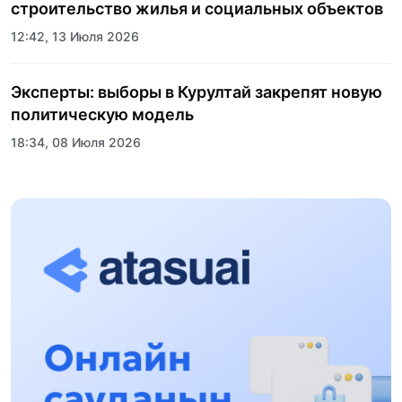
строительство жилья и социальных объектов
12:42, 13 Июля 2026
Эксперты: выборы в Курултай закрепят новую
политическую модель
18:34, 08 Июля 2026
Пять лет трансформации стали новой точкой
роста спортивного образования Казахстана:
состоялось торжественное открытие
17:24, 02 Июля 2026
Казахского национального университета
спорта
Международные СМИ отметили устойчивость
экономики Казахстана на фоне глобального
замедления
14:09, 02 Июля 2026