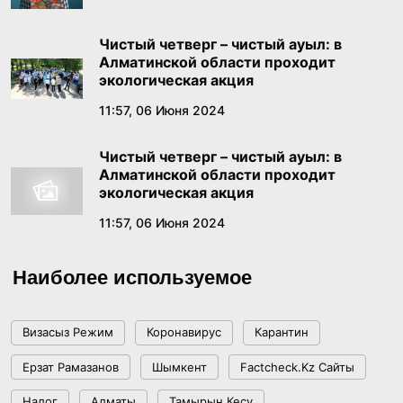
К СЦЕНИЧЕСКОМУ ИСКУССТВУ КАЗАКСТАН
18:01, 19 Июня 2026
РЕСПУБЛИКАСЫНЫН
Чистый четверг – чистый ауыл: в
Алматинской области проходит
Бектенов в России заявил о конституционном
экологическая акция
признании тысячелетней истории Золотой
11:57, 06 Июня 2024
орды
18:49, 18 Июня 2026
Чистый четверг – чистый ауыл: в
Алматинской области проходит
В Правительстве состоялось заседание
экологическая акция
Комиссии по реализации государственной
11:57, 06 Июня 2024
языковой политики
17:39, 17 Июня 2026
Наиболее используемое
Как платить меньше за «коммуналку»:
пошаговый гайд по получению жилищной
помощи
Визасыз Режим
Коронавирус
Карантин
17:29, 16 Июня 2026
Ерзат Рамазанов
Шымкент
Factcheck.kz Сайты
«Казахмыс» наращивает геологоразведку в
Налог
Алматы
Тамырын Кесу