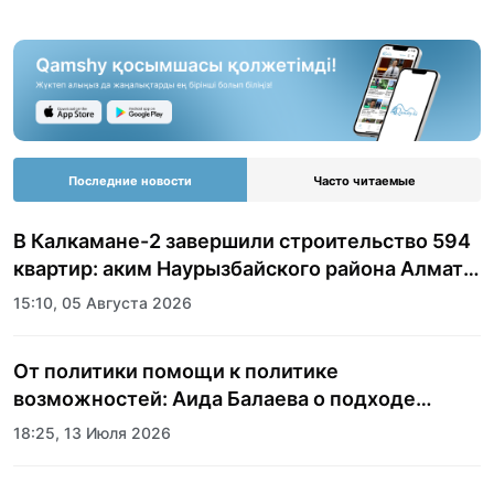
Последние новости
Часто читаемые
В Калкамане-2 завершили строительство 594
квартир: аким Наурызбайского района Алматы
показала журналистам новый жилой
15:10, 05 Августа 2026
комплекс
От политики помощи к политике
возможностей: Аида Балаева о подходе
государства к социальной сфере
18:25, 13 Июля 2026