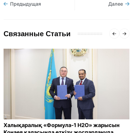
Предыдущая
Далее
Связанные Статьи
Халықаралық «Формула-1 H2O» жарысын
Қонаев қаласында өткізу жоспарлануда