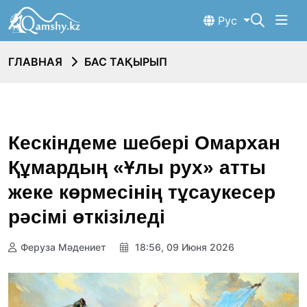
Рус
ГЛАВНАЯ
БАС ТАҚЫРЫП
Кескіндеме шебері Омархан
Құмардың «Ұлы рух» атты
жеке көрмесінің тұсаукесер
рәсімі өткізіледі
Феруза Мәдениет
18:56, 09 Июня 2026