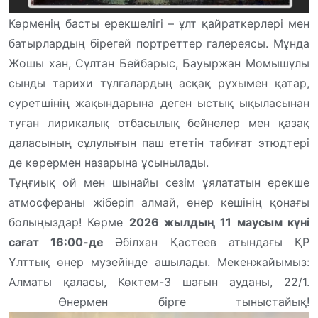
Көрменің басты ерекшелігі – ұлт қайраткерлері мен
батырлардың бірегей портреттер галереясы. Мұнда
Жошы хан, Сұлтан Бейбарыс, Бауыржан Момышұлы
сынды тарихи тұлғалардың асқақ рухымен қатар,
суретшінің жақындарына деген ыстық ықыласынан
туған лирикалық отбасылық бейнелер мен қазақ
даласының сұлулығын паш ететін табиғат этюдтері
де көрермен назарына ұсынылады.
Тұңғиық ой мен шынайы сезім ұялататын ерекше
атмосфераны жіберіп алмай, өнер кешінің қонағы
болыңыздар! Көрме
2026 жылдың 11 маусым күні
сағат 16:00-де
Әбілхан Қастеев атындағы ҚР
Ұлттық өнер музейінде ашылады. Мекенжайымыз:
Алматы қаласы, Көктем-3 шағын ауданы, 22/1.
Өнермен бірге тыныстайық!