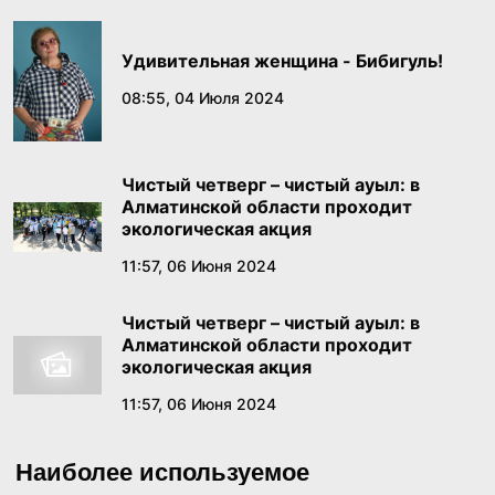
колыбель тюркского мира» в ВКО
18:02, 19 Июня 2026
Удивительная женщина - Бибигуль!
16 ТЫСЯЧ ПОКАЗОВ И 2,8 МЛН ЗРИТЕЛЕЙ:
08:55, 04 Июля 2024
ТЕАТРЫ КАЗАХСТАНА УКРЕПЛЯЮТ ИНТЕРЕС
К СЦЕНИЧЕСКОМУ ИСКУССТВУ КАЗАКСТАН
18:01, 19 Июня 2026
РЕСПУБЛИКАСЫНЫН
Чистый четверг – чистый ауыл: в
Алматинской области проходит
Бектенов в России заявил о конституционном
экологическая акция
признании тысячелетней истории Золотой
11:57, 06 Июня 2024
орды
18:49, 18 Июня 2026
Чистый четверг – чистый ауыл: в
Алматинской области проходит
В Правительстве состоялось заседание
экологическая акция
Комиссии по реализации государственной
11:57, 06 Июня 2024
языковой политики
17:39, 17 Июня 2026
Наиболее используемое
Как платить меньше за «коммуналку»: