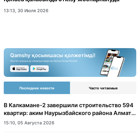
13:13, 30 Июля 2026
Последние новости
Часто читаемые
В Калкамане-2 завершили строительство 594
квартир: аким Наурызбайского района Алматы
показала журналистам новый жилой
15:10, 05 Августа 2026
комплекс