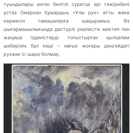
туындылары енген белгілі суретші әрі тәжірибелі
ұстаз Омархан Құмардың «Ұлы рух» атты жеке
көрмесін тамашалауға шақырамыз. Өз
шығармашылығында дәстүрлі реалистік мектеп пен
жаңаша ізденістерді тоғыстырған қылқалам
шеберінің бұл кеші – нағыз жоғары деңгейдегі
рухани іс-шара болмақ.