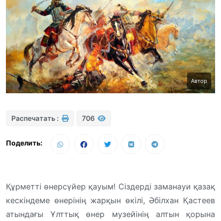
Автор
Распечатать :
706
Поделить:
Құрметті өнерсүйер қауым! Сіздерді заманауи қазақ
кескіндеме өнерінің жарқын өкілі, Әбілхан Қастеев
атындағы Ұлттық өнер музейінің алтын қорына