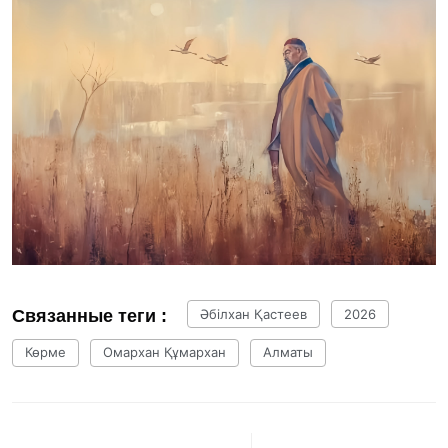
Связанные теги :
Әбілхан Қастеев
2026
Көрме
Омархан Құмархан
Алматы