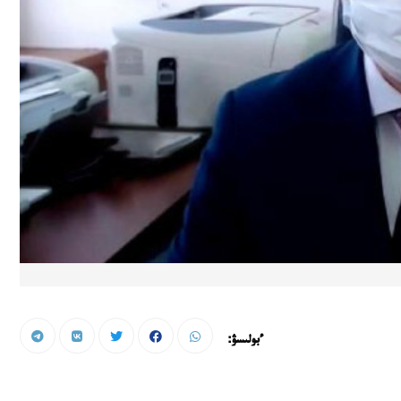
ءبولىسۋ: