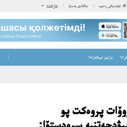
قازاقشا
كۇندىزگى رەجيم
جاڭالىق ۇسىنۋ
اق
بارلىق ايماقتار
وۆات پروەكت پو
بيۋدجەتنىە سرەدستۆا: