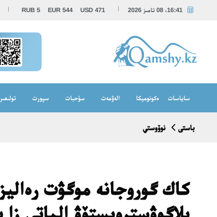
16:41، 08 تامىز 2026
471
USD
544
EUR
5
RUB
ساياسات
ەكونوميكا
الەۋمەت
سۇحبات
سپورت
تولىعىر
باستى
نوۆوستي
كاك گوروجانە موگۋت رەاليز
بلاگوۋسترويستۆۋ الماتى زا 