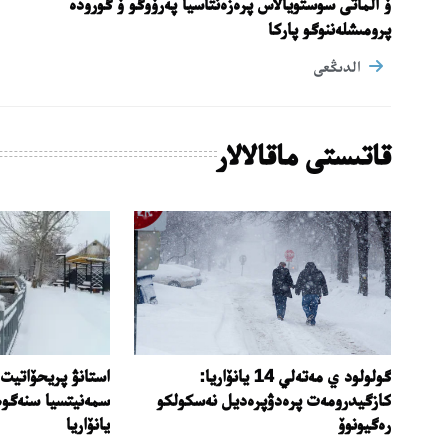
ۆ الماتى سوستويالاس پرەزەنتاسيا پەرۆوگو ۆ گورودە
پرومىشلەننوگو پاركا
الدىڭعى
قاتىستى ماقالالار
گولولود ي مەتەلي 14 يانۆاريا:
كازگيدرومەت پرەدۋپرەديل نەسكولكو
رەگيونوۆ
يانۆاريا