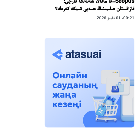
Scopus-قا ماقالا، شەتەلگە قارجى:
قازاقستان عىلىمىنىڭ ەسەبى كىمگە كەرەك؟
00:21، 01 تامىز 2026
«زاڭ كەرۋەنى» جوباسى: اباي وبلىسىندا
قۇقىقتىق ءتۇسىندىرۋ جۇمىستارى جالعاسۋدا
17:31، 31 شىلدە 2026
حالىقارالىق «فورمۋلا-1 H2O» جارىسىن
قونايەۆ قالاسىندا وتكىزۋ جوسپارلانۋدا
13:13، 30 شىلدە 2026
اسحات اسىلبەكوۆ: كۇشتى بيلىككە كۇشتى
تۇلعالار كەرەك!
12:01، 28 شىلدە 2026