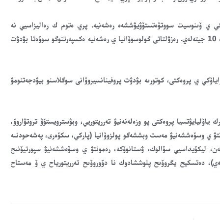
وگي ي ۆىنوسيت سووتۆەتستۆۋيۋششەە رەشەنيە. پري ەتوم ك رەاليزاسيي نە
دوپۋسكايۋتسيا پروەكتنىە پرەدلوجەنيا، زا كوتورىە پروگولوسوۆالو مەنەە 10 جيتەلەي. رەزۋلتاتى گولوسوۆانيا ي رەشەنيە ەكسپەرتنوگو سوۆەتا بۋدۋت
زاياۆكي ي پروەكتى، كوتورىە بۋدۋت پروفينانسيروۆانى سوگلاسنو بيۋدجەتنومۋ
 ياۆليايۋتسيا پروەكتى پو وزەلەنەنيۋ تەرريتوريي، وبۋسترويستۆۋ تروتۋاروۆ،
مونتۋ ي وسۆەششەنيۋ مەست وبششەگو پولزوۆانيا (پاركي، سكۆەرى، پەشەحودنىە
تەن، ليكۆيداسيي سۆالوك، ۋستانوۆكە، رەمونتۋ ي وسۆەششەنيۋ سپورتيۆنىح
ولەي)، دەتسكيح يگروۆىح پلوششادوك نا دۆوروۆىح تەرريتورياح ي ۆ مەستاح