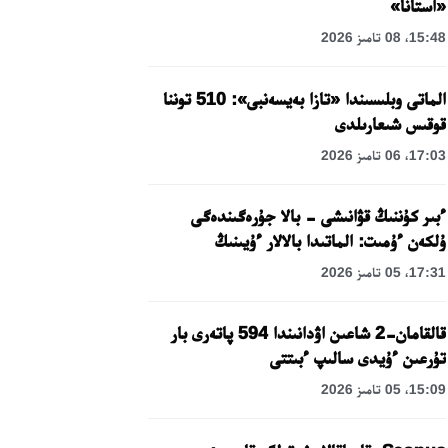
«استانا»
15:48، 08 تامىز 2026
الماتى وبلىسىندا «تازا بەيسەنبى»: 510 توننا
قوقىس شىعارىلدى
17:03، 06 تامىز 2026
ءبىر كۇننىڭ قۋانىشى - بالا جۇرەگىندەگى
ۇلكەن ءۇمىت: الماتىدا بالالار ءۇيىنىڭ
تاربيەلەنۋشىلەرىنە مەرەكەلىك كۇن
17:31، 05 تامىز 2026
ۇيىمداستىرىلدى
قالقامان-2 شاعىن اۋدانىندا 594 پاتەرى بار
تۇرعىن ءۇيدى سالىپ ءبىتتى
15:09، 05 تامىز 2026