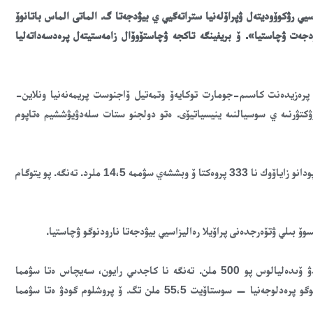
يي رۋكوۆوديتەل ۋپراۆلەنيا ستراتەگيي ي بيۋدجەتا گ. الماتى الماس باتانوۆ
دجەت ۋچاستيا». ۆ بريفينگە تاكجە ۋچاستۆوۆال زامەستيتەل پرەدسەداتەليا
سلانيي نارودۋ كازاحستانا وت 1 سەنتيابريا 2020 گودا پرەزيدەنت كاسىم-جومارت توكايەۆ وتمەتيل ۆاجنوست پريمەنەنيا ونلاين-
ۋكتۋرنىە ي سوسيالنىە ينيسياتيۆى. ەتو دولجنو ستات سلەدۋيۋششيم ەتاپوم
تاك، ۆ الماتى ۆ رامكاح پروگراممى «بيۋدجەت ۋچاستيا» زا 2019 گود پودانو زاياۆوك نا 333 پروەكتا ۆ وبششەي سۋممە 14،5 ملرد. تەنگە. پو يتوگام
 بىلي ۋتۆەرجدەنى پراۆيلا رەاليزاسيي بيۋدجەتا نارودنوگو ۋچاستيا.
«وسنوۆنىە يزمەنەنيا كوسنۋليس وبەما فينانسيروۆانيا. ۆ پروشلوم گودۋ ۆىدەليالوس پو 500 ملن. تەنگە نا كاجدىي رايون، سەيچاس ەتا سۋمما
سوستاۆيت 800 ملن. تەنگە. تاكجە پرەدەلنايا ستويموست 1 پروەكتنوگو پرەدلوجەنيا — سوستاۆيت 55،5 ملن تگ. ۆ پروشلوم گودۋ ەتا سۋمما