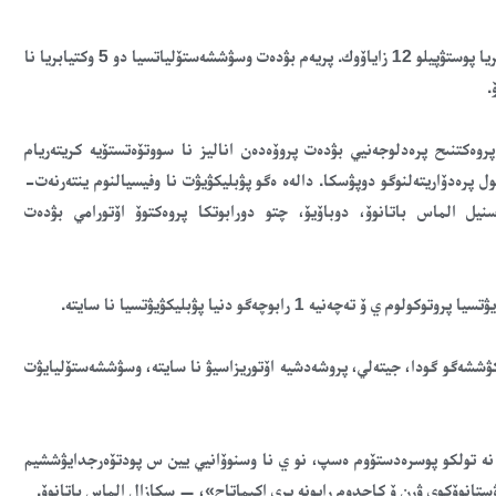
پريەم زاياۆوك نا 2021 گود ۋجە ناچالسيا. پو سوستويانيۋ نا 3 سەنتيابريا پوستۋپيلو 12 زاياۆوك. پريەم بۋدەت وسۋششەستۆلياتسيا دو 5 وكتيابريا نا
.
روەكتنىح پرەدلوجەنيي بۋدەت پروۆەدەن اناليز نا سووتۆەتستۆيە كريتەريام
ول پرەدۆاريتەلنوگو دوپۋسكا. دالەە ەگو پۋبليكۋيۋت نا وفيسيالنوم ينتەرنەت-
نيل الماس باتانوۆ، دوباۆيۆ، چتو دورابوتكا پروەكتوۆ اۆتورامي بۋدەت
نيا نا سايتە پروەكتنىح پرەدلوجەنيي 8 نويابريا تەكۋششەگو گودا، جيتەلي، پروشەدشيە اۆتوريزاسيۋ نا سايتە، وسۋششەستۆليايۋت
 نە تولكو پوسرەدستۆوم ەسپ، نو ي نا وسنوۆانيي يين س پودتۆەرجدايۋششيم
انوۆكوي ۋرن ۆ كاجدوم رايونە پري اكيماتاح»، — سكازال الماس باتانوۆ.