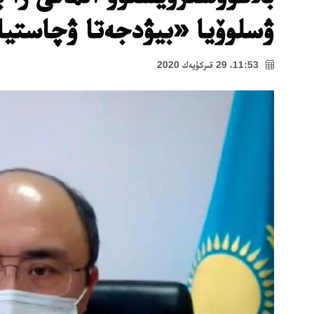
ۋسلوۆيا «بيۋدجەتا ۋچاستيا
11:53، 29 قىركۇيەك 2020