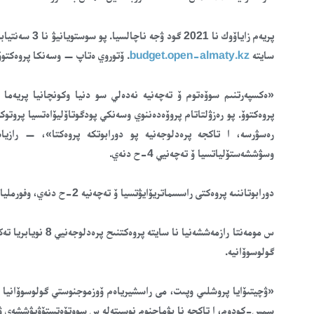
سايتە
budget.open-almaty.kz
. ۆتوروي ەتاپ — وسەنكا پروەكتوۆ
«ەكسپەرتنىم سوۆەتوم ۆ تەچەنيە نەدەلي سو دنيا وكونچانيا پريەما پ
پروەكتوۆ. پو رەزۋلتاتام پروۆەدەننوي وسەنكي پودگوتاۆليۆاەتسيا پروتوك
رەسۋرسە، ا تاكجە پرەدلوجەنيە پو دورابوتكە پروەكتا»، — رازياس
وسۋششەستۆلياتسيا ۆ تەچەنيي 4-ح دنەي.
دورابوتاننىە پروەكتى راسسماتريۆايۋتسيا ۆ تەچەنيە 2-ح دنەي، وفورمليايۋتسيا پروتوكولوم ي ۆ تەچەنيە 1 رابوچەگو دنيا پۋبليكۋيۋتسيا نا سايتە.
س مومەنتا رازمەششە
گولوسوۆانيە.
«ۋچيتىۆايا پروشلىي وپىت، مى راسشيرياەم ۆوزموجنوستي گولوسوۆانيا
سمس-كودوم، ا تاكجە نا بۋماجنوم نوسيتەلە س سووتۆەتستۆۋيۋششەي ۋست