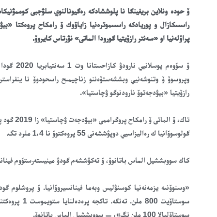
ۆ حودە ونلاين بريفينگا نا پلوششادكە رەگيونالنوي سلۋجبى كوممۋنيكاس
راسسكازال و پوريادكە راسسموترەنيا زاياۆوك ۆ رامكاح پروەكتا «بيۋ
پراۆلەنيا او «سەنتر رازۆيتيا گورودا الماتى» نۋرتاس كايروۆ.
ۆ سۆوەم پو
وپروسوۆ ۆ وتنوشەنيي وبششەستۆەننو زناچيمىح راسحودوۆ نا ينفراستر
رازۆيتيا «بيۋدجەتوۆ نارودنوگو ۋچاستيا».
گولوسوۆانيا ك رەاليزاسيي دوپۋششەنى 55 پروەكتوۆ نا 1،4 ملرد تگ.
كاك سووبششيل الماس باتانوۆ، ۆ تەكۋششەم گودۋ مينيستەرستۆوم فينانسوۆ
سوستاۆليالا 100 ملن تگ»، — سووبششيل الماس باتانوۆ.