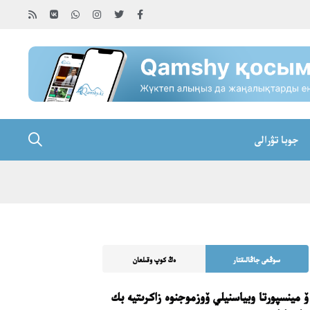
جوبا تۋرالى
سوڭعى جاڭالىقتار
ەڭ كوپ وقىلعان
ۆ مينسپورتا وبياسنيلي ۆوزموجنوە زاكرىتيە بك