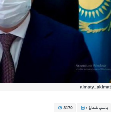
almaty_akimat
باسىپ شىعارۋ :
3170