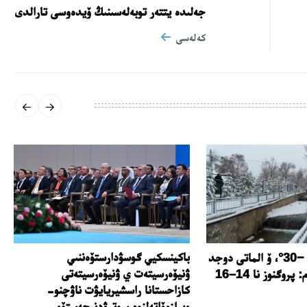
جەلىدە يتتەر توبەلەسىنىڭ ۆيدەوسى تارالدى
كەلەسى
باكينسكيي گوسۋدارستۆەننىي
استانۋ پريحۆاتيت −30°، ۆ الماتى دوجد
ۋنيۆەرسيتەت ي ۋنيۆەرسيتەتى
سمەنيتسيا سنەگوم: پروگنوز نا 14–16
كازاحستانا راسشيريايۋت ناۋچنو-
وبرازوۆاتەلنوە سوترۋدنيچەستۆو