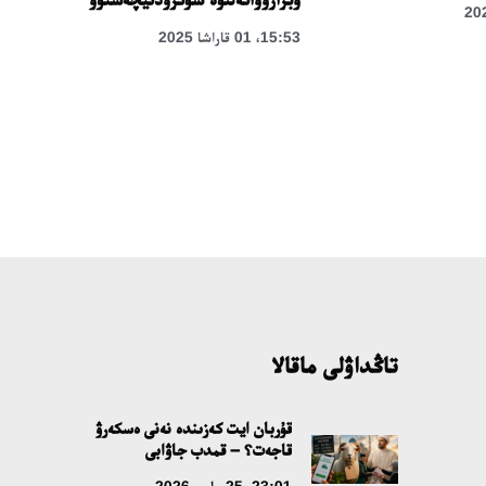
15:53، 01 قاراشا 2025
تاڭداۋلى ماقالا
قۇربان ايت كەزىندە نەنى ەسكەرۋ
قاجەت؟ – قمدب جاۋابى