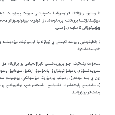
نا وسنوۆە رەزۋلتاتا گولوسوۆانيا ەكسپەرتنىي سوۆەت پودۆوديت يت
وپۋبليكوۆانى نا سايتە ي ۆ سمي.
ۆ زاكليۋچەنيي رايوننىە اكيماتى ي ۋپراۆلەنيا فورميرۋيۋت بيۋدجەتنىە 
زاكونوداتەلستۆۋ.
سلەدۋەت وتمەتيت، چتو پريوريتەتنىمي ناپراۆلەنيامي پو پراۆيلام مف رك
سترويتەلستۆۋ ي رەمونتۋ تروتۋاروۆ، پاندۋسوۆ، ارىكوۆ، سوزدانيۋ، رە
زون ي ينىە وبەكتى)، رەمونتۋ بورديۋروۆ، برۋسچاتكي، پودپورنىح س
(ترەناجەرنىح پلوششادوك، فۋتبولنىح، باسكەتبولنىح، ۆولەيبولنىح پ
وبششەگو پولزوۆانيا.