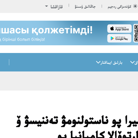
قازاقشا
كۇندىزگى رەجيم
جاڭالىق ۇسىنۋ
اق
بارلىق ايماقتار
را پو ناستولنومۋ تەننيسۋ ۆ
رتوۆالا كامپانيا پو