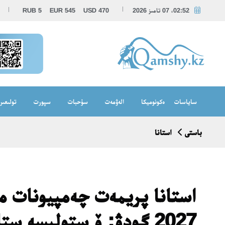
02:52، 07 تامىز 2026
470
USD
545
EUR
5
RUB
ساياسات
ەكونوميكا
الەۋمەت
سۇحبات
سپورت
تولىعىر
باستى
استانا
استانا پريمەت چەمپيونات مي
2027 گودۋ: ۆ ستوليسە ستا