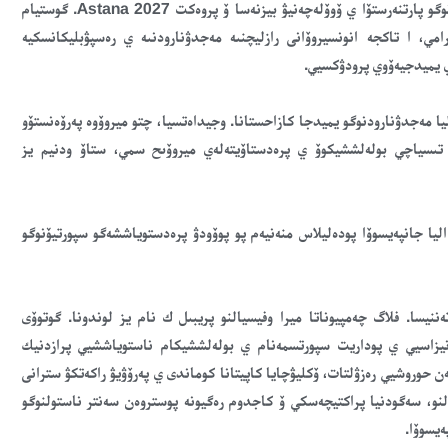
ەششە ودين بلوك پرەزەنتاسيي بىل پوسۆياششەن رازۆيتيۋ مەجدۋنارودنوگو پارتنەرستۆا ي ۆوۆلەچەنيۋ بيزنەسا ۆ پروەكت Astana 2027. گوستيام
امي، ا تاكجە انونسيروۆانى رازليچنىە مەجدۋنارودنىە ي رەسپۋبليكانسكيە
ي يميدجيەۆوي پرودۋكسيي.
دليا مەجدۋنارودنوگو يميدجا كازاحستانا. وجيداەتسيا، چتو ميروۆوە پەرۆەنستۆو
، تىسياچي بولەلششيكوۆ ي پرەدستاۆيتەلەي ميروۆىح سمي، ستاۆ ودنيم يز
اليا جانپەيسوۆا پودەليلاس منەنيەم پو پوۆودۋ پرەدستوياششەگو سپورتيۆنوگو
نيسا. فلاگ چەمپيوناتا ميرا وفيسيالنو پريبىل ك نام يز لوندونا. گوتوۆى
نيزاسيي ي پوداريت سپورتسمەنام ي بولەلششيكام ناستوياششيي پرازدنيك
ن حوروشيي رەزۋلتات، ۆكليۋچايا كاپيتانا كوماندى ي پەرۆۋيۋ راكەتكۋ سترانى
ەلنو، سەگودنيا پراكتيچەسكي ۆ كاجدوم رەگيونە پوستروەن سەنتر ناستولنوگو
ەيسوۆا.