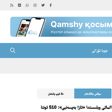
جوبا تۋرالى
سوڭعى جاڭالىقتار
ەڭ كوپ وقىلعان
الماتى وبلىسىندا «تازا بەيسەنبى»: 510 توننا