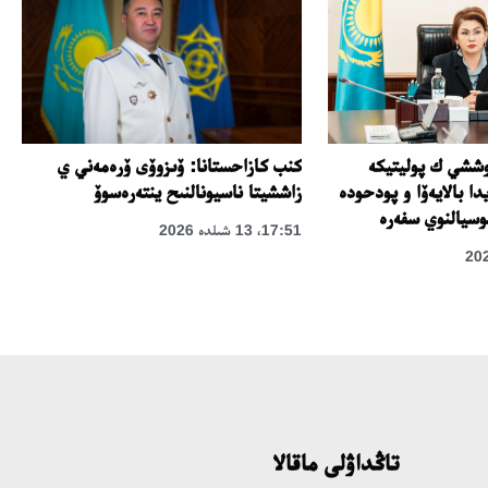
وششي ك پوليتيكە
كنب كازاحستانا: ۆىزوۆى ۆرەمەني ي
ا بالايەۆا و پودحودە
زاششيتا ناسيونالنىح ينتەرەسوۆ
سيالنوي سفەرە
17:51، 13 شىلدە 2026
تاڭداۋلى ماقالا