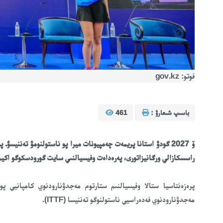
فوتو: gov.kz
باسىپ شىعارۋ :
461
ۆ 2027 گودۋ استانا پريمەت چەمپيونات ميرا پو ناستولنومۋ تەننيس
راسسكازالي ورگانيزاتورى، پەرەداەت وفيسيالنىي سايت گورودسكوگو اكيما
پرەزەنتاسيا ستالا وفيسيالنىم ستارتوم مەجدۋنارودنوي كامپانيي پو
مەجدۋنارودنوي فەدەراسيي ناستولنوگو تەننيسا (ITTF).