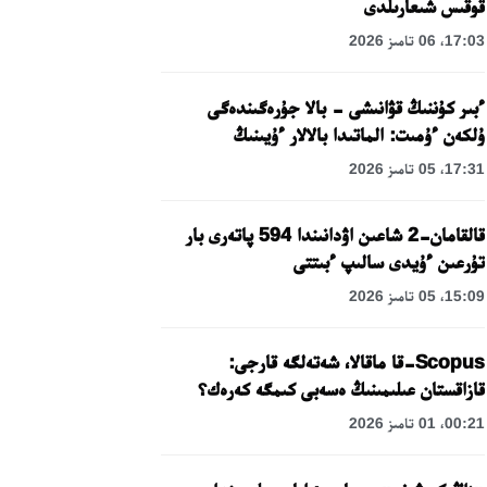
قوقىس شىعارىلدى
17:03، 06 تامىز 2026
ءبىر كۇننىڭ قۋانىشى - بالا جۇرەگىندەگى
ۇلكەن ءۇمىت: الماتىدا بالالار ءۇيىنىڭ
تاربيەلەنۋشىلەرىنە مەرەكەلىك كۇن
17:31، 05 تامىز 2026
ۇيىمداستىرىلدى
قالقامان-2 شاعىن اۋدانىندا 594 پاتەرى بار
تۇرعىن ءۇيدى سالىپ ءبىتتى
15:09، 05 تامىز 2026
Scopus-قا ماقالا، شەتەلگە قارجى:
قازاقستان عىلىمىنىڭ ەسەبى كىمگە كەرەك؟
00:21، 01 تامىز 2026