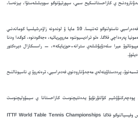
ەجدۋنارودنىح ي كازاحستانسكيح سمي، سپورتيۆنوگو سووبششەستۆا، بيزنەسا،
«سەگودنيا پروحوديت وفيسيالنايا پرەزەنتاسيا فلاگا مەجدۋنارودنوي فەدەراسيي ناستولنوگو تەننيسا. 10 مايا ۆ لوندونە زاۆەرشيلسيا كوماندنىي
نيا پەرەداچي فلاگا. ەتو تراديسيوننوە مەروپرياتيە، ەجەگودنوە، كوگدا ودنا
ەمپيوناتوۆ ميرا سلەدۋيۋششەي سترانە-حوزيايكە»، — راسسكازال ديرەكتور
يلوۆ.
كولو 1200 چەلوۆەك يز چيسلا سپورتسمەنوۆ، پرەدستاۆيتەلەي مەجدۋنارودنوي فەدەراسيي، ترەنەروۆ ي ناسيونالنىح
م، پودچەركنۋۆشيم كۋلتۋرنۋيۋ يدەنتيچنوست كازاحستانا ي سيمۆوليچنوست
ودنيم يز سەنترالنىح مومەنتوۆ سەرەمونيي ستال تورجەستۆەننىي ۆىنوس وفيسيالنوگو فلاگا ITTF World Table Tennis Championships