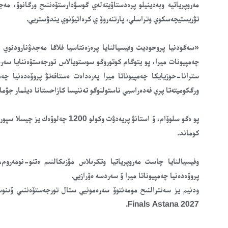
مەروپرياتيە وبەدينيلو پرەدستاۆيتەلەي گوسۋدارستۆەننىح ورگانوۆ، م
تۋريستيچەسكوي وتراسلي، پارتنەروۆ ي كرەاتيۆنوي يندۋستريي.
چەمپيونات ميرا، پو يتوگام كوتوروگو سوستويالاس تورجەستۆەننايا سەرەمو
سترانا-حوزيايكا چەمپيوناتا ميرا پەرەداەت ەستافەتۋ پروۆەدەنيا چ
ورگكوميتەتا پري فەدەراسيي ناستولنوگو تەننيسا كازاحستانا ديلمار جۋماد
پو ەگو سلوۆام، ۆ استانۋ پريەدۋت و
كوماند.
وفيسيالنايا چاست مەروپرياتيا وتكرىلاس مۋزىكالنىم ەتنو-نومەرو
پروۆەدەنيا چەمپيوناتا ميرا ۆ سەردسە ەۆرازيي.
Finals Astana 2027.