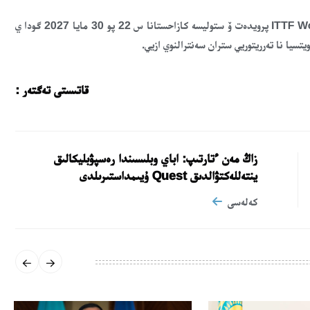
ITTF World Table Tennis Championships Finals Astana 2027 پرويدەت ۆ ستوليسە كازاحستانا س 22 پو 30 مايا 2027 گودا ي
تسيا نا تەرريتوريي ستران سەنترالنوي ازيي.
قاتىستى تەگتەر :
زاڭ مەن ءتارتىپ: اباي وبلىسىندا رەسپۋبليكالىق
ينتەللەكتۋالدىق Quest ۇيىمداستىرىلدى
كەلەسى