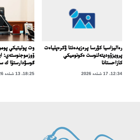
"جاس
رەاليزاسيا كۋرسا پرەزيدەنتا ۋكرەپلياەت
وت پوليتيكي پوم
پرويزۆوديتەلنوست ەكونوميكي
ۆوزموجنوستەي: ايد
كازاحستانا
گوسۋدارستۆا ك سو
12:34، 17 شىلدە 2026
18:25، 13 شىلدە 2026