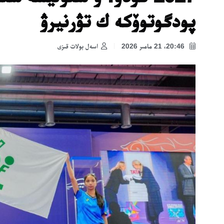
پودگوتوۆكە ك تۋرنيرۋ
20:46، 21 مامىر 2026
اسەل بولات قىزى