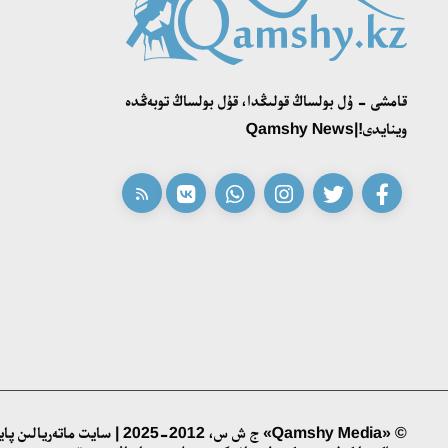
قامشى - ۇل بولساڭ قولىڭدا، قۇل بولساڭ توبەڭدە
وينايدى!|Qamshy News
© «Qamshy Media» ج ش س، 2012-2025 | سايت ماتەريالىن پايدالانۋ ءۇشىن