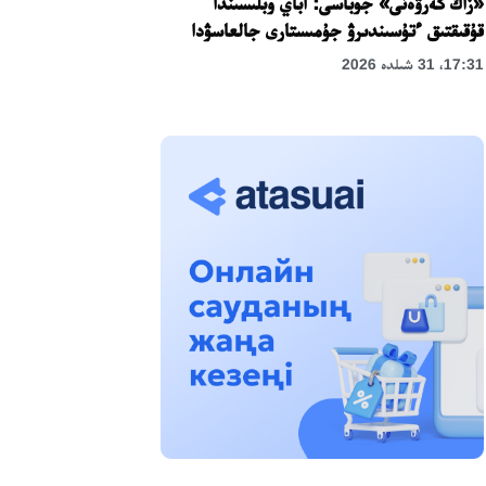
«زاڭ كەرۋەنى» جوباسى: اباي وبلىسىندا
قۇقىقتىق ءتۇسىندىرۋ جۇمىستارى جالعاسۋدا
17:31، 31 شىلدە 2026
حالىقارالىق «فورمۋلا-1 H2O» جارىسىن
قونايەۆ قالاسىندا وتكىزۋ جوسپارلانۋدا
13:13، 30 شىلدە 2026
اسحات اسىلبەكوۆ: كۇشتى بيلىككە كۇشتى
تۇلعالار كەرەك!
12:01، 28 شىلدە 2026
ابزال دوستيار: دۋمان مۇحامەتكارىمدى الماتى
تۇرمەسىنە اۋىستىرۋى مۇمكىن
16:15، 27 شىلدە 2026