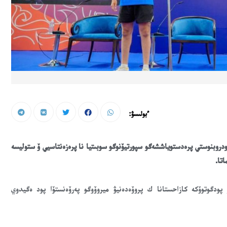
ءبولىسۋ:
ۋ. پودروبنوستي پرەدستوياششەگو سپورتيۆنوگو سوبىتيا نا پرەزەنتاسيي ۆ ستوليسە
تا.
 پودگوتوۆكە كازاحستانا ك پروۆەدەنيۋ ميروۆوگو پەرۆەنستۆا پود ەگيدوي