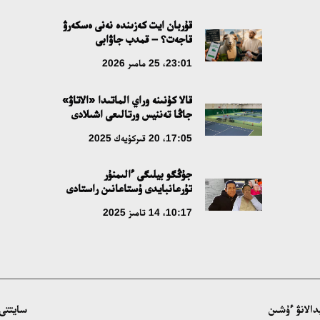
قۇربان ايت كەزىندە نەنى ەسكەرۋ
قاجەت؟ – قمدب جاۋابى
23:01، 25 مامىر 2026
قالا كۇنىنە وراي الماتىدا «الاتاۋ»
جاڭا تەننيس ورتالىعى اشىلادى
17:05، 20 قىركۇيەك 2025
جۇڭگو بيلىگى ءالىمنۇر
تۇرعانبايدى ۇستاعانىن راستادى
10:17، 14 تامىز 2025
سايتتى