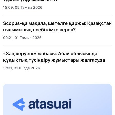
15:09, 05 Тамыз 2026
Scopus-қа мақала, шетелге қаржы: Қазақстан
ғылымының есебі кімге керек?
00:21, 01 Тамыз 2026
«Заң керуені» жобасы: Абай облысында
құқықтық түсіндіру жұмыстары жалғасуда
17:31, 31 Шілде 2026
Халықаралық «Формула-1 H2O» жарысын
Қонаев қаласында өткізу жоспарлануда
13:13, 30 Шілде 2026
Асхат Асылбеков: Күшті билікке күшті