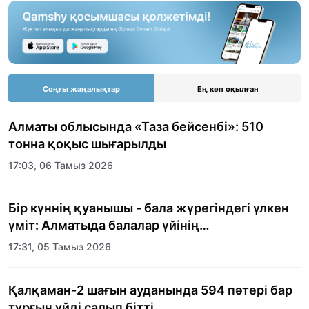
Соңғы жаңалықтар
Ең көп оқылған
Алматы облысында «Таза бейсенбі»: 510
тонна қоқыс шығарылды
17:03, 06 Тамыз 2026
Бір күннің қуанышы - бала жүрегіндегі үлкен
үміт: Алматыда балалар үйінің
тәрбиеленушілеріне мерекелік күн
17:31, 05 Тамыз 2026
ұйымдастырылды
Қалқаман-2 шағын ауданында 594 пәтері бар
тұрғын үйді салып бітті