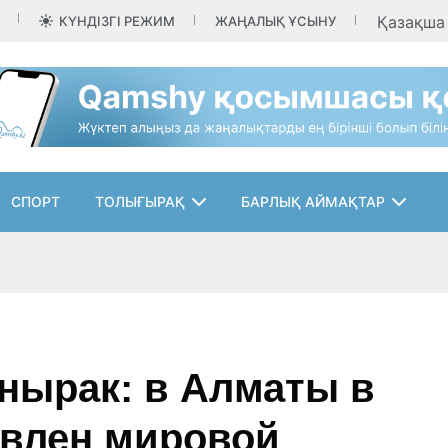
Қазақш
КҮНДІЗГІ РЕЖИМ
ЖАҢАЛЫҚ ҰСЫНУ
СПОРТ
ТОЛЫҒЫРАҚ
БАРЛЫҚ АЙМАҚТАР
ырак: в Алматы в
овлен мировой