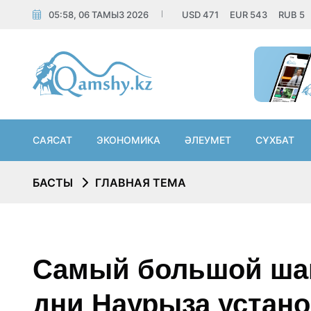
05:58, 06 ТАМЫЗ 2026
USD
471
EUR
543
RUB
5
САЯСАТ
ЭКОНОМИКА
ӘЛЕУМЕТ
СҰХБАТ
БАСТЫ
ГЛАВНАЯ ТЕМА
Самый большой шан
дни Наурыза устан