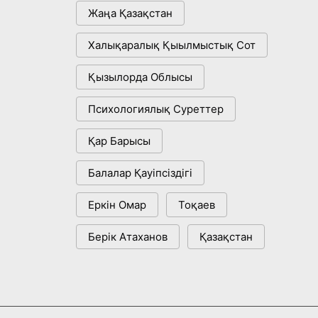
«Әділет» партиясы сайлауалды
Жаңа Қазақстан
сұрады
бағдарламасы мен кандитаттар
тізімін бекітті
Халықаралық Қыылмыстық Сот
15:21, 10 Шілде 2026
Қызылорда Облысы
Өнердің өрісі кеңейген
Психологиялық Суреттер
тағылымды күн
14:40, 10 Шілде 2026
Қар Барысы
Балалар Қауіпсіздігі
Еркін Омар
Тоқаев
Берік Атаханов
Қазақстан