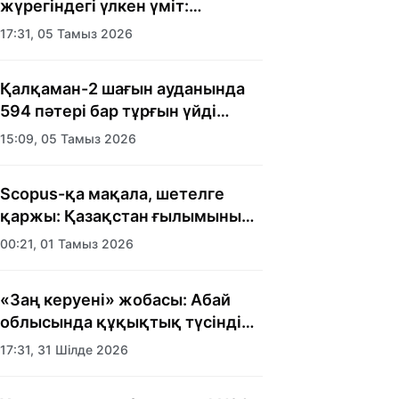
жүрегіндегі үлкен үміт:
Алматыда балалар үйінің
17:31, 05 Тамыз 2026
тәрбиеленушілеріне мерекелік
күн ұйымдастырылды
Қалқаман-2 шағын ауданында
594 пәтері бар тұрғын үйді
салып бітті
15:09, 05 Тамыз 2026
Scopus-қа мақала, шетелге
қаржы: Қазақстан ғылымының
есебі кімге керек?
00:21, 01 Тамыз 2026
«Заң керуені» жобасы: Абай
облысында құқықтық түсіндіру
жұмыстары жалғасуда
17:31, 31 Шілде 2026