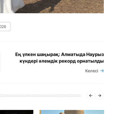
026
Ең үлкен шаңырақ: Алматыда Наурыз
күндері әлемдік рекорд орнатылды
Келесі