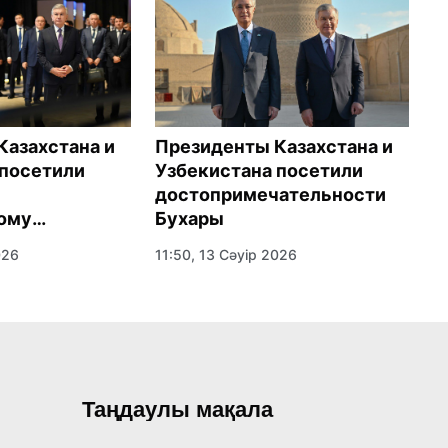
Президенты Казахстана и
П
Казахстана и
Узбекистана посетили
п
 посетили
достопримечательности
К
Бухары
и
ому
11:50, 13 Сәуір 2026
11
026
Таңдаулы мақала