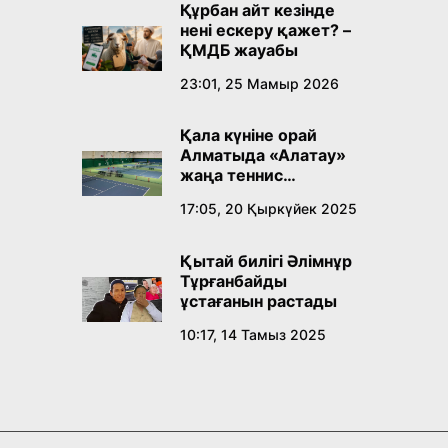
Құрбан айт кезінде
нені ескеру қажет? –
ҚМДБ жауабы
23:01, 25 Мамыр 2026
Қала күніне орай
Алматыда «Алатау»
жаңа теннис
орталығы ашылады
17:05, 20 Қыркүйек 2025
Қытай билігі Әлімнұр
Тұрғанбайды
ұстағанын растады
10:17, 14 Тамыз 2025