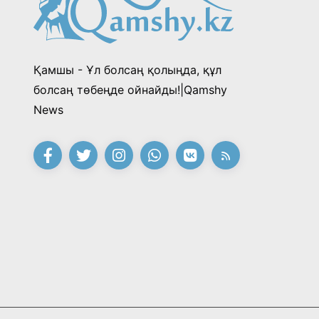
Қамшы - Ұл болсаң қолыңда, құл
болсаң төбеңде ойнайды!|Qamshy
News