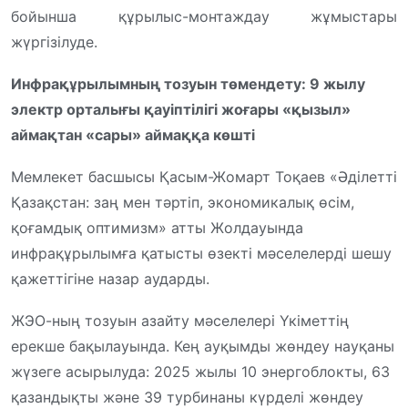
бойынша құрылыс-монтаждау жұмыстары
жүргізілуде.
Инфрақұрылымның тозуын төмендету: 9 жылу
электр орталығы қауіптілігі жоғары «қызыл»
аймақтан «сары» аймаққа көшті
Мемлекет басшысы Қасым-Жомарт Тоқаев «Әділетті
Қазақстан: заң мен тәртіп, экономикалық өсім,
қоғамдық оптимизм» атты Жолдауында
инфрақұрылымға қатысты өзекті мәселелерді шешу
қажеттігіне назар аударды.
ЖЭО-ның тозуын азайту мәселелері Үкіметтің
ерекше бақылауында. Кең ауқымды жөндеу науқаны
жүзеге асырылуда: 2025 жылы 10 энергоблокты, 63
қазандықты және 39 турбинаны күрделі жөндеу