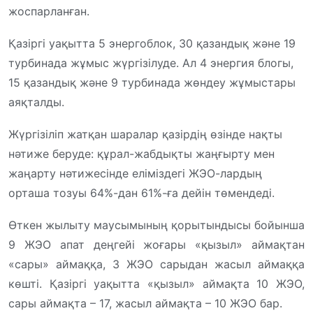
жоспарланған.
Қазіргі уақытта 5 энергоблок, 30 қазандық және 19
турбинада жұмыс жүргізілуде. Ал 4 энергия блогы,
15 қазандық және 9 турбинада жөндеу жұмыстары
аяқталды.
Жүргізіліп жатқан шаралар қазірдің өзінде нақты
нәтиже беруде: құрал-жабдықты жаңғырту мен
жаңарту нәтижесінде еліміздегі ЖЭО-лардың
орташа тозуы 64%-дан 61%-ға дейін төмендеді.
Өткен жылыту маусымының қорытындысы бойынша
9 ЖЭО апат деңгейі жоғары «қызыл» аймақтан
«сары» аймаққа, 3 ЖЭО сарыдан жасыл аймаққа
көшті. Қазіргі уақытта «қызыл» аймақта 10 ЖЭО,
сары аймақта – 17, жасыл аймақта – 10 ЖЭО бар.