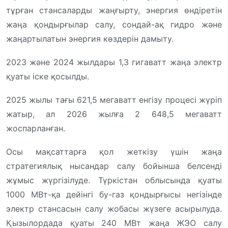
тұрған стансаларды жаңғырту, энергия өндіретін
жаңа қондырғылар салу, сондай-ақ гидро және
жаңартылатын энергия көздерін дамыту.
2023 және 2024 жылдары 1,3 гигаватт жаңа электр
қуаты іске қосылды.
2025 жылы тағы 621,5 мегаватт енгізу процесі жүріп
жатыр, ал 2026 жылға 2 648,5 мегаватт
жоспарланған.
Осы мақсаттарға қол жеткізу үшін жаңа
стратегиялық нысандар салу бойынша белсенді
жұмыс жүргізілуде. Түркістан облысында қуаты
1000 МВт-қа дейінгі бу-газ қондырғысы негізінде
электр стансасын салу жобасы жүзеге асырылуда.
Қызылордада қуаты 240 МВт жаңа ЖЭО салу