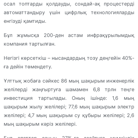
осал топтарды қолдауды, сондай-ақ процестерді
автоматтандыру үшін цифрлық технологияларды
енгізуді қамтиды.
Бұл жұмысқа 200-ден астам инфрақұрылымдық
компания тартылған.
Негізгі көрсеткіш – нысандардың тозу деңгейін 40%-
ға дейін төмендету.
Ұлттық жобаға сәйкес 86 мың шақырым инженерлік
желілерді жаңғыртуға шамамен 6,8 трлн теңге
инвестиция тартылады. Оның ішінде: 1,6 мың
шақырым жылу желілері; 77,6 мың шақырым электр
желілері; 4,7 мың шақырым су құбыры желілері; 2,6
мың шақырым кәріз желілері.