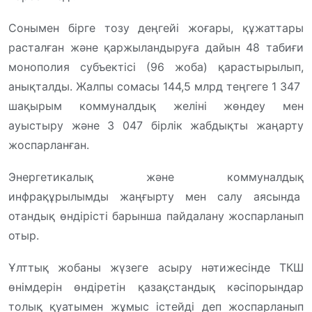
Сонымен бірге тозу деңгейі жоғары, құжаттары
расталған және қаржыландыруға дайын 48 табиғи
монополия субъектісі (96 жоба) қарастырылып,
анықталды. Жалпы сомасы 144,5 млрд теңгеге 1 347
шақырым коммуналдық желіні жөндеу мен
ауыстыру және 3 047 бірлік жабдықты жаңарту
жоспарланған.
Энергетикалық және коммуналдық
инфрақұрылымды жаңғырту мен салу аясында
отандық өндірісті барынша пайдалану жоспарланып
отыр.
Ұлттық жобаны жүзеге асыру нәтижесінде ТКШ
өнімдерін өндіретін қазақстандық кәсіпорындар
толық қуатымен жұмыс істейді деп жоспарланып