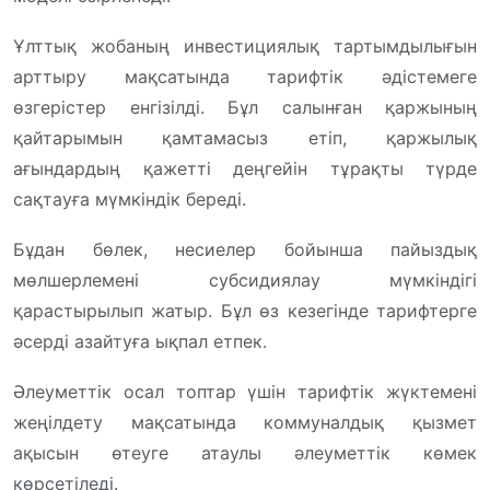
Ұлттық жобаның инвестициялық тартымдылығын
арттыру мақсатында тарифтік әдістемеге
өзгерістер енгізілді. Бұл салынған қаржының
қайтарымын қамтамасыз етіп, қаржылық
ағындардың қажетті деңгейін тұрақты түрде
сақтауға мүмкіндік береді.
Бұдан бөлек, несиелер бойынша пайыздық
мөлшерлемені субсидиялау мүмкіндігі
қарастырылып жатыр. Бұл өз кезегінде тарифтерге
әсерді азайтуға ықпал етпек.
Әлеуметтік осал топтар үшін тарифтік жүктемені
жеңілдету мақсатында коммуналдық қызмет
ақысын өтеуге атаулы әлеуметтік көмек
көрсетіледі.