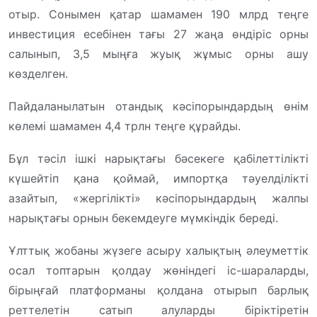
отыр. Сонымен қатар шамамен 190 млрд теңге
инвестиция есебінен тағы 27 жаңа өндіріс орны
салынып, 3,5 мыңға жуық жұмыс орны ашу
көзделген.
Пайдаланылатын отандық кәсіпорындардың өнім
көлемі шамамен 4,4 трлн теңге құрайды.
Бұл тәсіл ішкі нарықтағы бәсекеге қабілеттілікті
күшейтіп қана қоймай, импортқа тәуелділікті
азайтып, «жергілікті» кәсіпорындардың жалпы
нарықтағы орнын бекемдеуге мүмкіндік береді.
Ұлттық жобаны жүзеге асыру халықтың әлеуметтік
осал топтарын қолдау жөніндегі іс-шараларды,
бірыңғай платформаны қолдана отырып барлық
реттелетін сатып алуларды біріктіретін