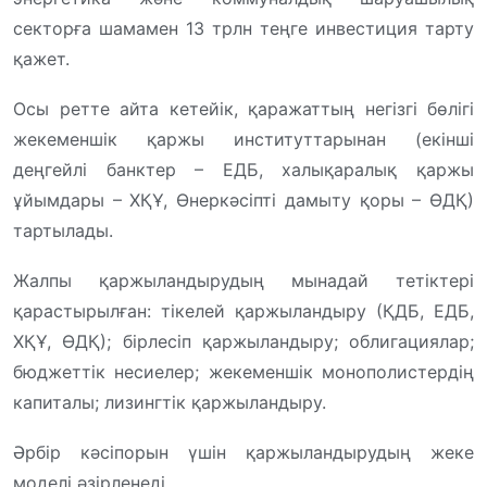
секторға шамамен 13 трлн теңге инвестиция тарту
қажет.
Осы ретте айта кетейік, қаражаттың негізгі бөлігі
жекеменшік қаржы институттарынан (екінші
деңгейлі банктер – ЕДБ, халықаралық қаржы
ұйымдары – ХҚҰ, Өнеркәсіпті дамыту қоры – ӨДҚ)
тартылады.
Жалпы қаржыландырудың мынадай тетіктері
қарастырылған: тікелей қаржыландыру (ҚДБ, ЕДБ,
ХҚҰ, ӨДҚ); бірлесіп қаржыландыру; облигациялар;
бюджеттік несиелер; жекеменшік монополистердің
капиталы; лизингтік қаржыландыру.
Әрбір кәсіпорын үшін қаржыландырудың жеке
моделі әзірленеді.