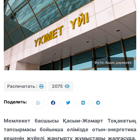
Фото: Ашық дереккөз
Распечатать :
2075
Поделить:
Мемлекет басшысы Қасым-Жомарт Тоқаевтың
тапсырмасы бойынша елімізде отын-энергетика
кешенін жүйелі жаңғырту жұмыстары жалғасуда.