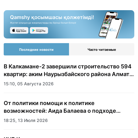
Последние новости
Часто читаемые
В Калкамане-2 завершили строительство 594
квартир: аким Наурызбайского района Алматы
показала журналистам новый жилой
15:10, 05 Августа 2026
комплекс
От политики помощи к политике
возможностей: Аида Балаева о подходе
государства к социальной сфере
18:25, 13 Июля 2026