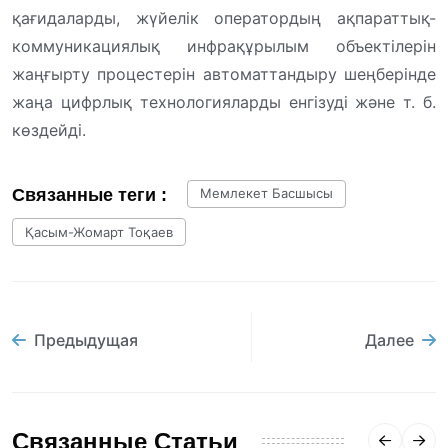
қағидаларды, жүйелік оператордың ақпараттық-
коммуникациялық инфрақұрылым объектілерін
жаңғырту процестерін автоматтандыру шеңберінде
жаңа цифрлық технологияларды енгізуді және т. б.
көздейді.
Связанные теги :
Мемлекет Басшысы
Қасым-Жомарт Тоқаев
Предыдущая
Далее
Связанные Статьи