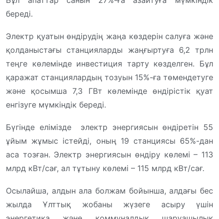
Бұл апаттар санын 27%-ға азайтуға мүмкіндік
береді.
Электр қуатын өндірудің жаңа көздерін салуға және
қолданыстағы станцияларды жаңғыртуға 6,2 трлн
теңге көлемінде инвестиция тарту көзделген. Бұл
қаражат станциялардың тозуын 15%-ға төмендетуге
және қосымша 7,3 ГВт көлемінде өндірістік қуат
енгізуге мүмкіндік береді.
Бүгінде елімізде электр энергиясын өндіретін 55
ұйым жұмыс істейді, оның 19 станциясы 65%-дан
аса тозған. Электр энергиясын өндіру көлемі – 113
млрд кВт/сағ, ал тұтыну көлемі – 115 млрд кВт/сағ.
Осылайша, алдын ала болжам бойынша, алдағы бес
жылда Ұлттық жобаны жүзеге асыру үшін
энергетика және коммуналдық шаруашылық