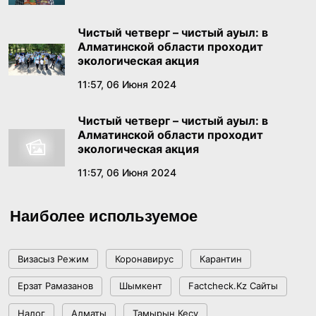
К СЦЕНИЧЕСКОМУ ИСКУССТВУ КАЗАКСТАН
18:01, 19 Июня 2026
РЕСПУБЛИКАСЫНЫН
Чистый четверг – чистый ауыл: в
Алматинской области проходит
Бектенов в России заявил о конституционном
экологическая акция
признании тысячелетней истории Золотой
11:57, 06 Июня 2024
орды
18:49, 18 Июня 2026
Чистый четверг – чистый ауыл: в
Алматинской области проходит
В Правительстве состоялось заседание
экологическая акция
Комиссии по реализации государственной
11:57, 06 Июня 2024
языковой политики
17:39, 17 Июня 2026
Наиболее используемое
Как платить меньше за «коммуналку»:
пошаговый гайд по получению жилищной
помощи
Визасыз Режим
Коронавирус
Карантин
17:29, 16 Июня 2026
Ерзат Рамазанов
Шымкент
Factcheck.kz Сайты
«Казахмыс» наращивает геологоразведку в
Налог
Алматы
Тамырын Кесу