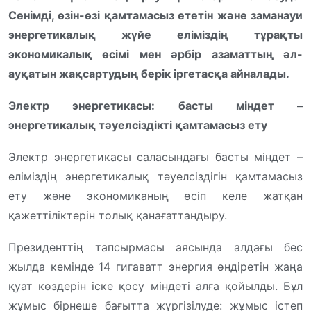
Сенімді, өзін-өзі қамтамасыз ететін және заманауи
энергетикалық жүйе еліміздің тұрақты
экономикалық өсімі мен әрбір азаматтың әл-
ауқатын жақсартудың берік іргетасқа айналады.
Электр энергетикасы: басты міндет –
энергетикалық тәуелсіздікті қамтамасыз ету
Электр энергетикасы саласындағы басты міндет –
еліміздің энергетикалық тәуелсіздігін қамтамасыз
ету және экономиканың өсіп келе жатқан
қажеттіліктерін толық қанағаттандыру.
Президенттің тапсырмасы аясында алдағы бес
жылда кемінде 14 гигаватт энергия өндіретін жаңа
қуат көздерін іске қосу міндеті алға қойылды. Бұл
жұмыс бірнеше бағытта жүргізілуде: жұмыс істеп