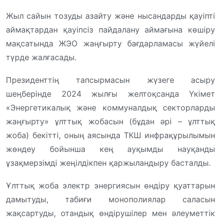
Жыл сайын тозуды азайту және нысандарды қауіпті
аймақтардан қауіпсіз пайдалану аймағына көшіру
мақсатында ЖЭО жаңғырту бағдарламасы жүйелі
түрде жалғасады.
Президенттің тапсырмасын жүзеге асыру
шеңберінде 2024 жылғы желтоқсанда Үкімет
«Энергетикалық және коммуналдық секторларды
жаңғырту» ұлттық жобасын (бұдан әрі – ұлттық
жоба) бекітті, оның аясында ТКШ инфрақұрылымын
жөндеу бойынша кең ауқымды науқанды
ұзақмерзімді жеңілдікпен қаржыландыру басталды.
Ұлттық жоба электр энергиясын өндіру қуаттарын
дамытуды, табиғи монополиялар саласын
жақсартуды, отандық өндірушілер мен әлеуметтік