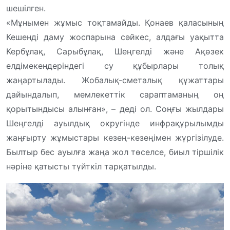
шешілген.
«Мұнымен жұмыс тоқтамайды. Қонаев қаласының
Кешенді даму жоспарына сәйкес, алдағы уақытта
Кербұлақ, Сарыбұлақ, Шеңгелді және Ақөзек
елдімекендеріндегі су құбырлары толық
жаңартылады. Жобалық-сметалық құжаттары
дайындалып, мемлекеттік сараптаманың оң
қорытындысы алынған», – деді ол. Соңғы жылдары
Шеңгелді ауылдық округінде инфрақұрылымды
жаңғырту жұмыстары кезең-кезеңімен жүргізілуде.
Былтыр бес ауылға жаңа жол төселсе, биыл тіршілік
нәріне қатысты түйткіл тарқатылды.