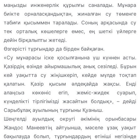
маңызды инженерлік құрылғы саналады. Мұнара
биікте орналасқандықтан, жиналған су төменге
табиғи қысыммен таралады. Соның арқасында су
тек орталық көшелерге емес, ең шеткі үйлерге
дейін бірқалыпты жетеді.
Өзгерісті тұрғындар да бірден байқаған.
«Су мұнарасы іске қосылғанына үш күннен асты.
Қазірдің өзінде айырмашылық анық сезіледі. Бұрын
кей уақытта су жіңішкеріп, кейде мүлде тоқтап
қалатын. Қазір қысым әлдеқайда жақсы. Енді
алаңсыз көкөніс егіп, жеміс-жидек суарып,
күнделікті тірлігімізді жасайтын болдық», – дейді
Сарыбұлақ ауылының тұрғыны Қуаныш.
Шеңгелді ауылдық округі әкімінің орынбасары
Жандос Манеевтің айтуынша, мәселе ұзақ уақыт
бақылауда болып, тұрғындардың өтініші негізінде