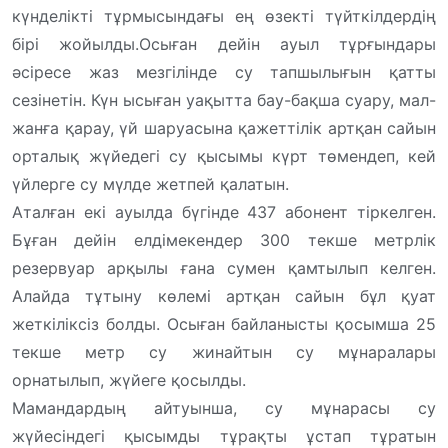
күнделікті тұрмысындағы ең өзекті түйткілдердің
бірі жойылды.Осыған дейін ауыл тұрғындары
әсіресе жаз мезгілінде су тапшылығын қатты
сезінетін. Күн ысыған уақытта бау-бақша суару, мал-
жанға қарау, үй шаруасына қажеттілік артқан сайын
орталық жүйедегі су қысымы күрт төмендеп, кей
үйлерге су мүлде жетпей қалатын.
Аталған екі ауылда бүгінде 437 абонент тіркелген.
Бұған дейін елдімекендер 300 текше метрлік
резервуар арқылы ғана сумен қамтылып келген.
Алайда тұтыну көлемі артқан сайын бұл қуат
жеткіліксіз болды. Осыған байланысты қосымша 25
текше метр су жинайтын су мұнаралары
орнатылып, жүйеге қосылды.
Мамандардың айтуынша, су мұнарасы су
жүйесіндегі қысымды тұрақты ұстап тұратын