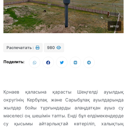
автор
Распечатать :
980
Поделить:
Қонаев қаласына қарасты Шеңгелді ауылдық
округінің Кербұлақ және Сарыбұлақ ауылдарында
жылдар бойы тұрғындарды алаңдатқан ауыз су
мәселесі оң шешімін тапты. Енді бұл елдімекендерде
су қысымы айтарлықтай көтеріліп, халықтың