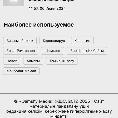
Комиссии по реализации государственной
11:57, 06 Июня 2024
языковой политики
17:39, 17 Июня 2026
Наиболее используемое
Как платить меньше за «коммуналку»:
пошаговый гайд по получению жилищной
помощи
Визасыз Режим
Коронавирус
Карантин
17:29, 16 Июня 2026
Ерзат Рамазанов
Шымкент
Factcheck.kz Сайты
«Казахмыс» наращивает геологоразведку в
Налог
Алматы
Тамырын Кесу
области Ұлытау и удваивает объемы бурения
Жанболат Мамай
15:38, 16 Июня 2026
Правительство в 2025 году продолжило
развитие промышленности и цифровизации
© «Qamshy Media» ЖШС, 2012-2025 | Сайт
12:56, 10 Июня 2026
материалын пайдалану үшін
редакция келісімі керек және гиперсілтеме жасау
міндетті