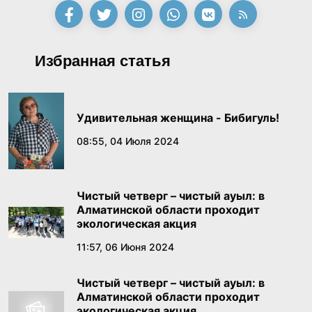
20:21, 19 Июня 2026
Димаш Кудайберген выступит на
Избранная статья
международном фестивале «Алтай – золотая
колыбель тюркского мира» в ВКО
18:02, 19 Июня 2026
Удивительная женщина - Бибигуль!
16 ТЫСЯЧ ПОКАЗОВ И 2,8 МЛН ЗРИТЕЛЕЙ:
08:55, 04 Июля 2024
ТЕАТРЫ КАЗАХСТАНА УКРЕПЛЯЮТ ИНТЕРЕС
К СЦЕНИЧЕСКОМУ ИСКУССТВУ КАЗАКСТАН
18:01, 19 Июня 2026
РЕСПУБЛИКАСЫНЫН
Чистый четверг – чистый ауыл: в
Алматинской области проходит
Бектенов в России заявил о конституционном
экологическая акция
признании тысячелетней истории Золотой
11:57, 06 Июня 2024
орды
18:49, 18 Июня 2026
Чистый четверг – чистый ауыл: в
Алматинской области проходит
В Правительстве состоялось заседание
экологическая акция