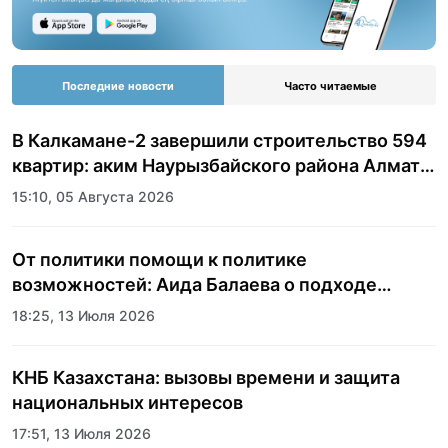
Последние новости
Часто читаемые
В Калкамане-2 завершили строительство 594
квартир: аким Наурызбайского района Алматы
показала журналистам новый жилой
15:10, 05 Августа 2026
комплекс
От политики помощи к политике
возможностей: Аида Балаева о подходе
государства к социальной сфере
18:25, 13 Июля 2026
КНБ Казахстана: вызовы времени и защита
национальных интересов
17:51, 13 Июля 2026