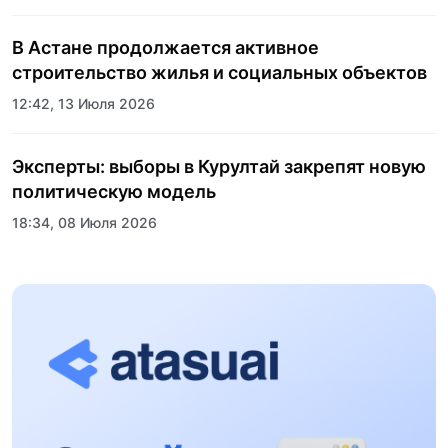
В Астане продолжается активное
строительство жилья и социальных объектов
12:42, 13 Июля 2026
Эксперты: выборы в Курултай закрепят новую
политическую модель
18:34, 08 Июля 2026
Пять лет трансформации стали новой точкой
роста спортивного образования Казахстана:
состоялось торжественное открытие
17:24, 02 Июля 2026
Казахского национального университета
спорта
Международные СМИ отметили устойчивость
экономики Казахстана на фоне глобального