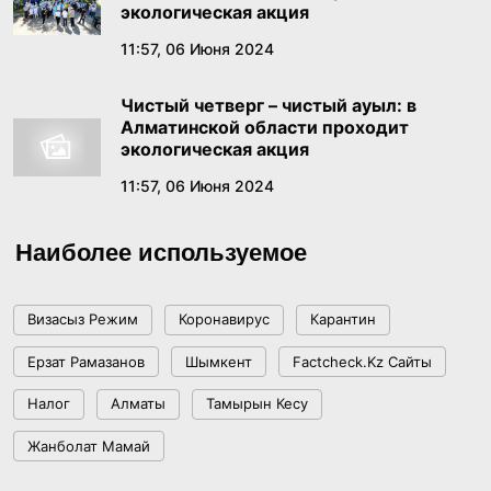
Бектенов в России заявил о конституционном
экологическая акция
признании тысячелетней истории Золотой
11:57, 06 Июня 2024
орды
18:49, 18 Июня 2026
Чистый четверг – чистый ауыл: в
Алматинской области проходит
В Правительстве состоялось заседание
экологическая акция
Комиссии по реализации государственной
11:57, 06 Июня 2024
языковой политики
17:39, 17 Июня 2026
Наиболее используемое
Как платить меньше за «коммуналку»:
пошаговый гайд по получению жилищной
помощи
Визасыз Режим
Коронавирус
Карантин
17:29, 16 Июня 2026
Ерзат Рамазанов
Шымкент
Factcheck.kz Сайты
«Казахмыс» наращивает геологоразведку в
Налог
Алматы
Тамырын Кесу
области Ұлытау и удваивает объемы бурения
Жанболат Мамай
15:38, 16 Июня 2026