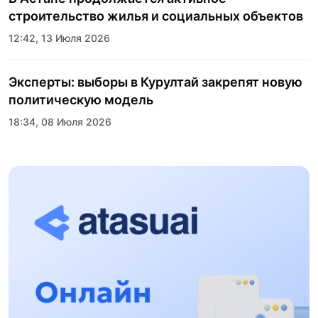
строительство жилья и социальных объектов
12:42, 13 Июля 2026
Эксперты: выборы в Курултай закрепят новую
политическую модель
18:34, 08 Июля 2026
Пять лет трансформации стали новой точкой
роста спортивного образования Казахстана:
состоялось торжественное открытие
17:24, 02 Июля 2026
Казахского национального университета
спорта
Международные СМИ отметили устойчивость
экономики Казахстана на фоне глобального
замедления
14:09, 02 Июля 2026