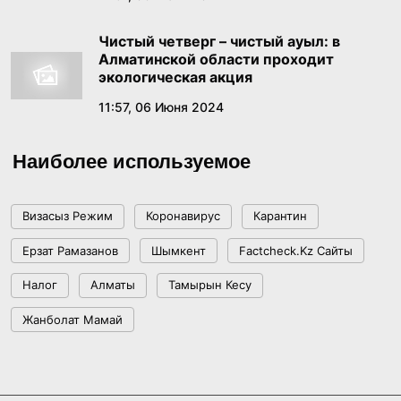
орды
18:49, 18 Июня 2026
Чистый четверг – чистый ауыл: в
Алматинской области проходит
В Правительстве состоялось заседание
экологическая акция
Комиссии по реализации государственной
11:57, 06 Июня 2024
языковой политики
17:39, 17 Июня 2026
Наиболее используемое
Как платить меньше за «коммуналку»:
пошаговый гайд по получению жилищной
помощи
Визасыз Режим
Коронавирус
Карантин
17:29, 16 Июня 2026
Ерзат Рамазанов
Шымкент
Factcheck.kz Сайты
«Казахмыс» наращивает геологоразведку в
Налог
Алматы
Тамырын Кесу
области Ұлытау и удваивает объемы бурения
Жанболат Мамай
15:38, 16 Июня 2026
Правительство в 2025 году продолжило