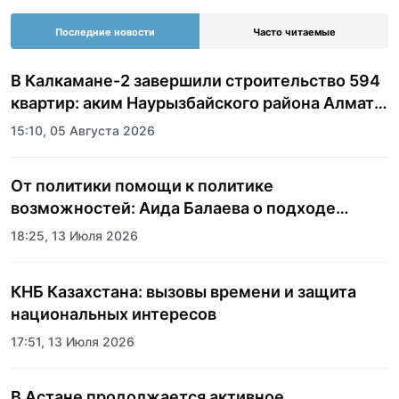
Последние новости
Часто читаемые
В Калкамане-2 завершили строительство 594
квартир: аким Наурызбайского района Алматы
показала журналистам новый жилой
15:10, 05 Августа 2026
комплекс
От политики помощи к политике
возможностей: Аида Балаева о подходе
государства к социальной сфере
18:25, 13 Июля 2026
КНБ Казахстана: вызовы времени и защита
национальных интересов
17:51, 13 Июля 2026
В Астане продолжается активное