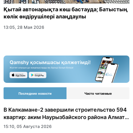
Қытай автонарықта көш бастауда; Батыстың
көлік өндірушілері алаңдаулы
13:05, 28 Мая 2026
Последние новости
Часто читаемые
В Калкамане-2 завершили строительство 594
квартир: аким Наурызбайского района Алматы
показала журналистам новый жилой
15:10, 05 Августа 2026
комплекс