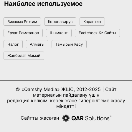
Наиболее используемое
Как платить меньше за «коммуналку»:
пошаговый гайд по получению жилищной
помощи
Визасыз Режим
Коронавирус
Карантин
17:29, 16 Июня 2026
Ерзат Рамазанов
Шымкент
Factcheck.kz Сайты
«Казахмыс» наращивает геологоразведку в
Налог
Алматы
Тамырын Кесу
области Ұлытау и удваивает объемы бурения
Жанболат Мамай
15:38, 16 Июня 2026
Правительство в 2025 году продолжило
развитие промышленности и цифровизации
© «Qamshy Media» ЖШС, 2012-2025 | Сайт
12:56, 10 Июня 2026
материалын пайдалану үшін
редакция келісімі керек және гиперсілтеме жасау
міндетті
В Астане прошел экологический час для
Сайтты жасаған
участников лагеря «Айбынды маусым»
16:28, 08 Июня 2026