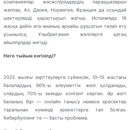
компаниялар жасөспірімдердің парақшаларын
жаппақ. Ал, Дания, Норвегия, Франция да осындай
шектеулерді қарастырып жатыр. Испанияда 16
жасқа дейін ата-ананың арнайы рұқсатын талап ету
ұсынылса, Ұлыбритания желілерге қатаң
айыппұлдар енгізді.
Неге тыйым енгізілді?
2025 жылғы зерттеулерге сүйенсек, 10–15 жастағы
балалардың 96%-ы әлеуметтік желі қолданады,
олардың 70%-ы зиянды контент көрген. Әр жеті
баланың бірі — онлайн танысу немесе ересектер
тарапынан күмәнді әрекеттерге тап болған.
Кибербуллинг те — басты проблема.