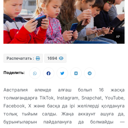
AP
Распечатать :
1694
Поделить:
Австралия әлемде алғаш болып 16 жасқа
толмағандарға TikTok, Instagram, Snapchat, YouTube,
Facebook, X және басқа да ірі желілерді қолдануға
толық тыйым салды. Жаңа аккаунт ашуға да,
бұрынғыларын пайдалануға да болмайды —