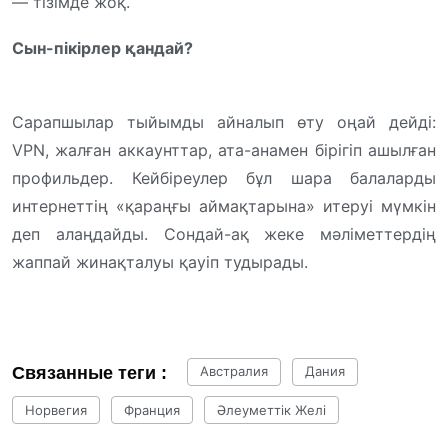
— тізімде жоқ.
Сын-пікірлер қандай?
Сарапшылар тыйымды айналып өту оңай дейді:
VPN, жалған аккаунттар, ата-анамен бірігіп ашылған
профильдер. Кейбіреулер бұл шара балаларды
интернеттің «қараңғы аймақтарына» итеруі мүмкін
деп алаңдайды. Сондай-ақ жеке мәліметтердің
жаппай жинақталуы қауіп тудырады.
Связанные теги :
Австралия
Дания
Норвегия
Франция
Әлеуметтік Желі