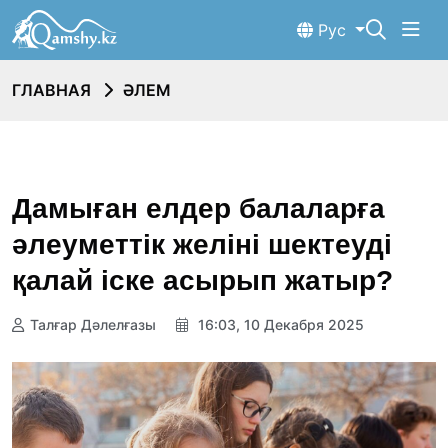
Рус
ГЛАВНАЯ
ӘЛЕМ
Дамыған елдер балаларға
әлеуметтік желіні шектеуді
қалай іске асырып жатыр?
Талғар Дәлелғазы
16:03, 10 Декабря 2025