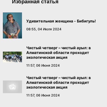
Избранная статья
международном фестивале «Алтай – золотая
колыбель тюркского мира» в ВКО
18:02, 19 Июня 2026
Удивительная женщина - Бибигуль!
16 ТЫСЯЧ ПОКАЗОВ И 2,8 МЛН ЗРИТЕЛЕЙ:
08:55, 04 Июля 2024
ТЕАТРЫ КАЗАХСТАНА УКРЕПЛЯЮТ ИНТЕРЕС
К СЦЕНИЧЕСКОМУ ИСКУССТВУ КАЗАКСТАН
18:01, 19 Июня 2026
РЕСПУБЛИКАСЫНЫН
Чистый четверг – чистый ауыл: в
Алматинской области проходит
Бектенов в России заявил о конституционном
экологическая акция
признании тысячелетней истории Золотой
11:57, 06 Июня 2024
орды
18:49, 18 Июня 2026
Чистый четверг – чистый ауыл: в
Алматинской области проходит
В Правительстве состоялось заседание
экологическая акция
Комиссии по реализации государственной
11:57, 06 Июня 2024
языковой политики
17:39, 17 Июня 2026