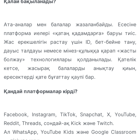
Қалай бақыланады?
Ата-аналар мен балалар жазаланбайды. Есесіне
платформа иелері «қатаң қадамдарға» баруы тиіс.
Жас ерекшелігін растау үшін ID, бет-бейне тану,
дауыс талдауы немесе мінез-құлыққа қарап «жасты
болжау» технологиялары қолданылады. Қателік
кетсе, жасырақ балаларды анықтау қиын,
ересектерді қате бұғаттау қаупі бар.
Қандай платформалар кірді?
Facebook, Instagram, TikTok, Snapchat, X, YouTube,
Reddit, Threads, сондай-ақ Kick және Twitch.
Ал WhatsApp, YouTube Kids және Google Classroom