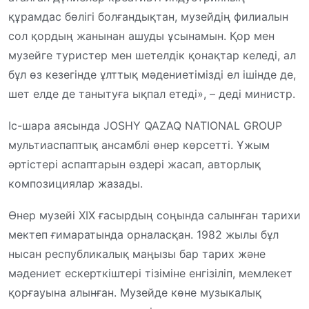
құрамдас бөлігі болғандықтан, музейдің филиалын
сол қордың жанынан ашуды ұсынамын. Қор мен
музейге туристер мен шетелдік қонақтар келеді, ал
бұл өз кезегінде ұлттық мәдениетімізді ел ішінде де,
шет елде де танытуға ықпал етеді», – деді министр.
Іс-шара аясында JOSHY QAZAQ NATIONAL GROUP
мультиаспаптық ансамблі өнер көрсетті. Ұжым
әртістері аспаптарын өздері жасап, авторлық
композициялар жазады.
Өнер музейі XIX ғасырдың соңында салынған тарихи
мектеп ғимаратында орналасқан. 1982 жылы бұл
нысан республикалық маңызы бар тарих және
мәдениет ескерткіштері тізіміне енгізіліп, мемлекет
қорғауына алынған. Музейде көне музыкалық