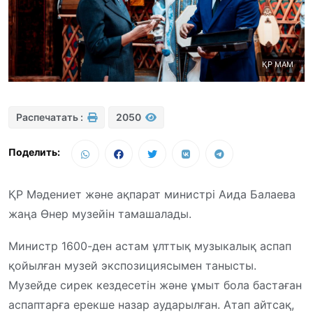
ҚР МАМ
Распечатать :
2050
Поделить:
ҚР Мәдениет және ақпарат министрі Аида Балаева
жаңа Өнер музейін тамашалады.
Министр 1600-ден астам ұлттық музыкалық аспап
қойылған музей экспозициясымен танысты.
Музейде сирек кездесетін және ұмыт бола бастаған
аспаптарға ерекше назар аударылған. Атап айтсақ,