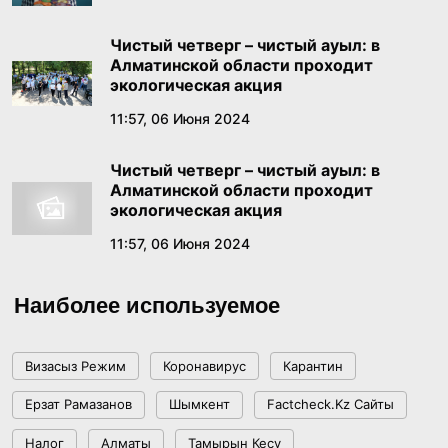
К СЦЕНИЧЕСКОМУ ИСКУССТВУ КАЗАКСТАН
18:01, 19 Июня 2026
РЕСПУБЛИКАСЫНЫН
Чистый четверг – чистый ауыл: в
Алматинской области проходит
Бектенов в России заявил о конституционном
экологическая акция
признании тысячелетней истории Золотой
11:57, 06 Июня 2024
орды
18:49, 18 Июня 2026
Чистый четверг – чистый ауыл: в
Алматинской области проходит
В Правительстве состоялось заседание
экологическая акция
Комиссии по реализации государственной
11:57, 06 Июня 2024
языковой политики
17:39, 17 Июня 2026
Наиболее используемое
Как платить меньше за «коммуналку»:
пошаговый гайд по получению жилищной
помощи
Визасыз Режим
Коронавирус
Карантин
17:29, 16 Июня 2026
Ерзат Рамазанов
Шымкент
Factcheck.kz Сайты
«Казахмыс» наращивает геологоразведку в
Налог
Алматы
Тамырын Кесу