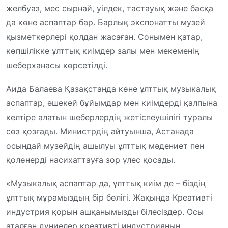
желбуаз, мес сырнай, уілдек, тастауық және басқа
да көне аспаптар бар. Барлық экспонатты музей
қызметкерлері қолдан жасаған. Сонымен қатар,
көпшілікке ұлттық киімдер залы мен мекеменің
шеберханасы көрсетілді.
Аида Балаева Қазақстанда көне ұлттық музыкалық
аспаптар, әшекей бұйымдар мен киімдерді қалпына
келтіре алатын шеберлердің жетіспеушілігі туралы
сөз қозғады. Министрдің айтуынша, Астанада
осындай музейдің ашылуы ұлттық мәдениет пен
қолөнерді насихаттауға зор үлес қосады.
«Музыкалық аспаптар да, ұлттық киім де – біздің
ұлттық мұрамыздың бір бөлігі. Жақында Креативті
индустрия қорын ашқанымызды білесіздер. Осы
аталған дүниелер креативті индустрияның