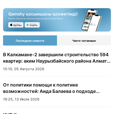
Последние новости
Часто читаемые
В Калкамане-2 завершили строительство 594
квартир: аким Наурызбайского района Алматы
показала журналистам новый жилой
15:10, 05 Августа 2026
комплекс
От политики помощи к политике
возможностей: Аида Балаева о подходе
государства к социальной сфере
18:25, 13 Июля 2026