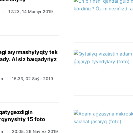
12:23, 14 Mamyr 2019
egi aıyrmashylyqty tek
lady. Al siz baıqadyńyz
an
15:33, 02 Sáýir 2019
qatygezdigin
etetin qorqynyshty 15 foto
an
20:05, 26 Naýryz 2019