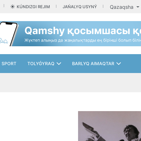
Qazaqsha
KÚNDIZGI REJIM
JAŃALYQ USYNÝ
SPORT
TOLYǴYRAQ
BARLYQ AIMAQTAR