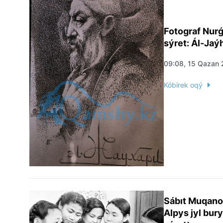
Fotograf Nurǵ
sýret: Ál-Jaý
09:08, 15 Qazan
Kóbirek oqý
Sábıt Muqano
Alpys jyl bur