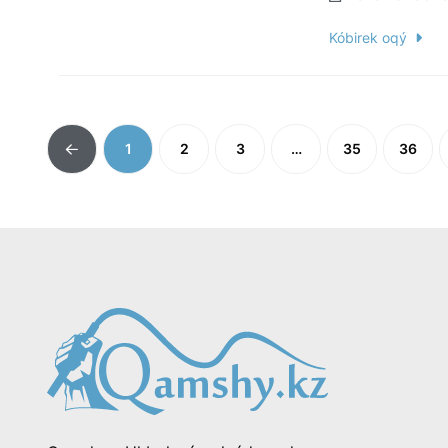
Kóbirek oqý
1
2
3
…
35
36