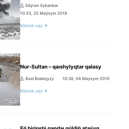
Dáýren Sybanbaı
10:33, 25 Maýsym 2019
Kóbirek oqý
Nur-Sultan – qaıshylyqtar qalasy
Ásel Bolatqyzy
10:38, 04 Maýsym 2019
Kóbirek oqý
Eń birinshi qandaı gúldiń ataýyn