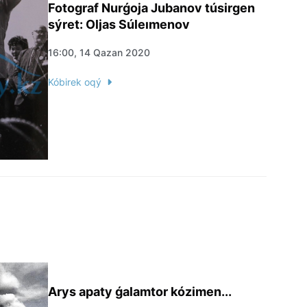
Fotograf Nurǵoja Jubanov túsirgen
sýret: Oljas Súleımenov
16:00, 14 Qazan 2020
Kóbirek oqý
Arys apaty ǵalamtor kózimen...