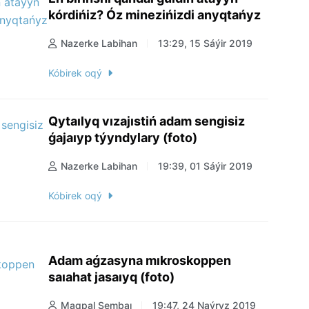
kórdińiz? Óz minezińizdi anyqtańyz
Nazerke Labihan
13:29, 15 Sáýir 2019
Kóbirek oqý
Qytaılyq vızajıstiń adam sengisiz
ǵajaıyp týyndylary (foto)
Nazerke Labihan
19:39, 01 Sáýir 2019
Kóbirek oqý
Adam aǵzasyna mıkroskoppen
saıahat jasaıyq (foto)
Maqpal Sembaı
19:47, 24 Naýryz 2019