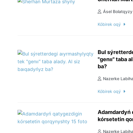
Ásel Bolatqyzy
Kóbirek oqý
Bul sýretterd
"genıı" taba a
ba?
Nazerke Labih
Kóbirek oqý
Adamdardyń 
kórs
Nazerke Labih