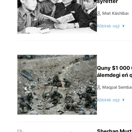
sýretter
Mıat Káshibaı
Kóbirek oqý
Quny $1 000 
álemdegi eń q
Maqpal Semba
Kóbirek oqý
Sherhan Murt