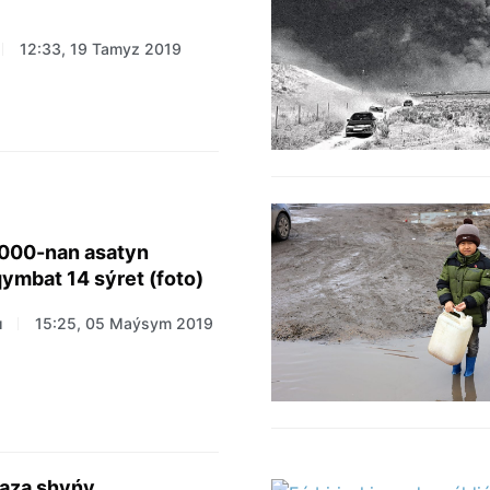
12:33, 19 Tamyz 2019
000-nan asatyn
ymbat 14 sýret (foto)
ı
15:25, 05 Maýsym 2019
aza shyńy