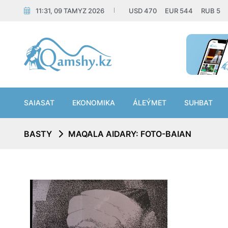
11:31, 09 TAMYZ 2026
USD
470
EUR
544
RUB
5
SAIASAT
EKONOMIKA
ÁLEÝMET
SUHBAT
BASTY
MAQALA AIDARY: FOTO-BAIAN