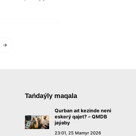
Tańdaýly maqala
Qurban aıt kezinde neni
eskerý qajet? – QMDB
jaýaby
23:01, 25 Mamyr 2026