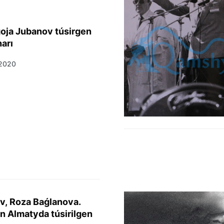
oja Jubanov túsirgen
harı
 2020
v, Roza Baǵlanova.
yn Almatyda túsirilgen