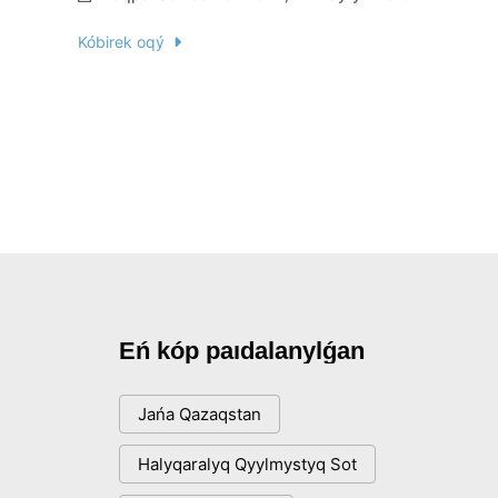
Kóbirek oqý
Eń kóp paıdalanylǵan
Jańa Qazaqstan
Halyqaralyq Qyylmystyq Sot