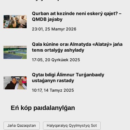
Qurban aıt kezinde neni eskerý qajet? –
QMDB jaýaby
23:01, 25 Mamyr 2026
Qala kúnine oraı Almatyda «Alataý» jańa
tenıs ortalyǵy ashylady
17:05, 20 Qyrkúıek 2025
Qytaı bıligi Álimnur Turǵanbaıdy
ustaǵanyn rastady
10:17, 14 Tamyz 2025
Eń kóp paıdalanylǵan
Jańa Qazaqstan
Halyqaralyq Qyylmystyq Sot