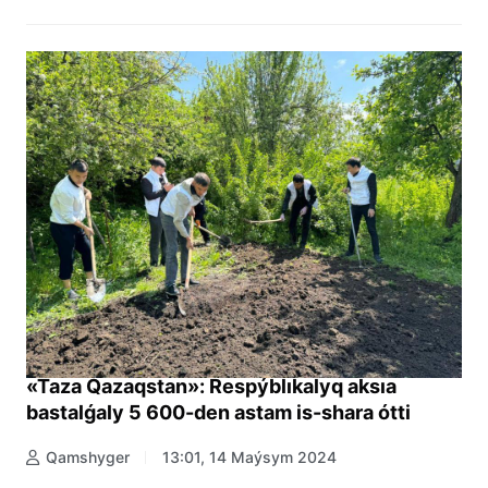
«Taza Qazaqstan»: Respýblıkalyq aksıa
bastalǵaly 5 600-den astam is-shara ótti
Qamshyger
13:01, 14 Maýsym 2024