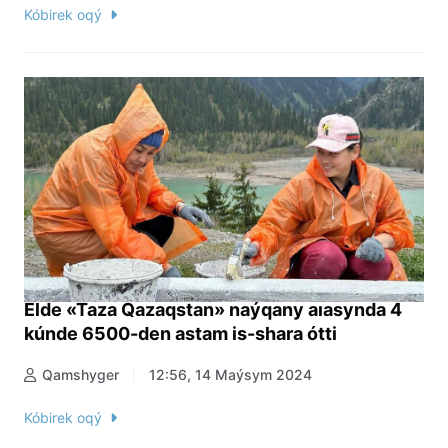
Kóbirek oqý
Elde «Taza Qazaqstan» naýqany aıasynda 4
kúnde 6500-den astam is-shara ótti
Qamshyger
12:56, 14 Maýsym 2024
Kóbirek oqý