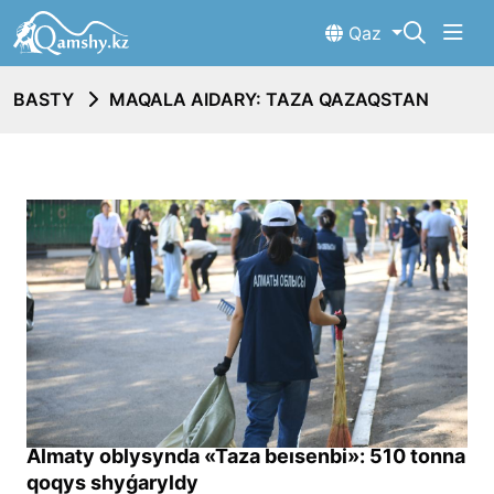
Qaz
BASTY
MAQALA AIDARY: TAZA QAZAQSTAN
Almaty oblysynda «Taza beısenbi»: 510 tonna
qoqys shyǵaryldy