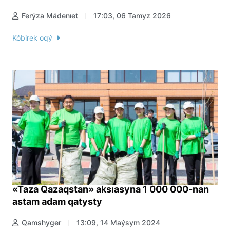
Ferýza Mádenıet
17:03, 06 Tamyz 2026
Kóbirek oqý
«Taza Qazaqstan» aksıasyna 1 000 000-nan
astam adam qatysty
Qamshyger
13:09, 14 Maýsym 2024