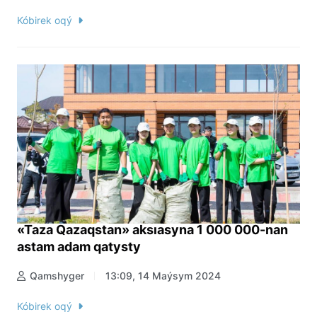
Kóbirek oqý
«Taza Qazaqstan» aksıasyna 1 000 000-nan
astam adam qatysty
Qamshyger
13:09, 14 Maýsym 2024
Kóbirek oqý