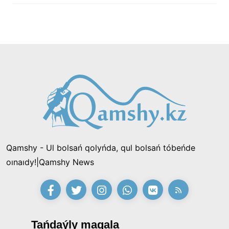
Qamshy - Ul bolsań qolyńda, qul bolsań tóbeńde
oınaıdy!|Qamshy News
Tańdaýly maqala