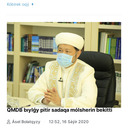
Kóbirek oqý
QMDB bıylǵy pitir sadaqa mólsherin bekitti
Ásel Bolatqyzy
12:52, 16 Sáýir 2020