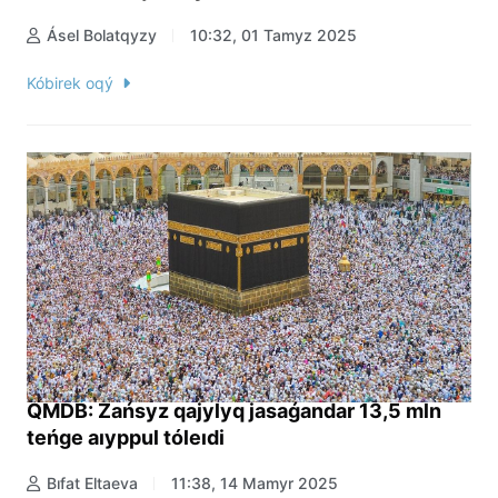
Ásel Bolatqyzy
10:32, 01 Tamyz 2025
Kóbirek oqý
QMDB: Zańsyz qajylyq jasaǵandar 13,5 mln
teńge aıyppul tóleıdi
Bıfat Eltaeva
11:38, 14 Mamyr 2025