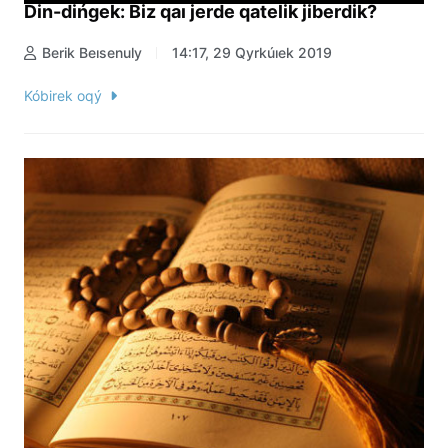
Din-dińgek: Biz qaı jerde qatelik jiberdik?
Berik Beısenuly
14:17, 29 Qyrkúıek 2019
Kóbirek oqý