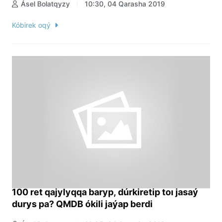
Ásel Bolatqyzy
10:30, 04 Qarasha 2019
Kóbirek oqý
100 ret qajylyqqa baryp, dúrkiretip toı jasaý
durys pa? QMDB ókili jaýap berdi