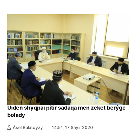
Úıden shyqpaı pitir sadaqa men zeket berýge
bolady
Ásel Bolatqyzy
14:51, 17 Sáýir 2020