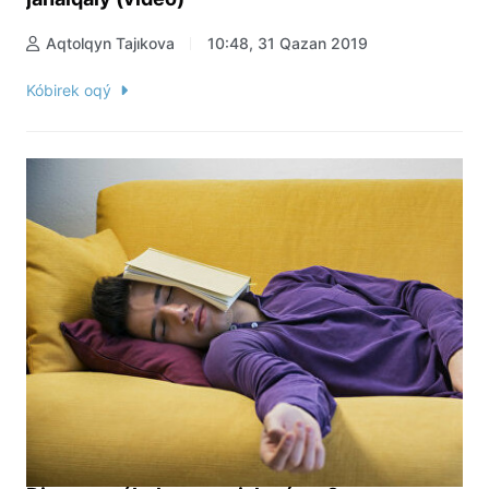
Aqtolqyn Tajıkova
10:48, 31 Qazan 2019
Kóbirek oqý