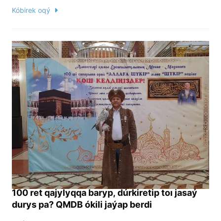
Kóbirek oqý
100 ret qajylyqqa baryp, dúrkiretip toı jasaý
durys pa? QMDB ókili jaýap berdi