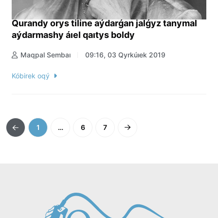
Qurandy orys tiline aýdarǵan jalǵyz tanymal
aýdarmashy áıel qaıtys boldy
Maqpal Sembaı
09:16, 03 Qyrkúıek 2019
Kóbirek oqý
1
…
6
7