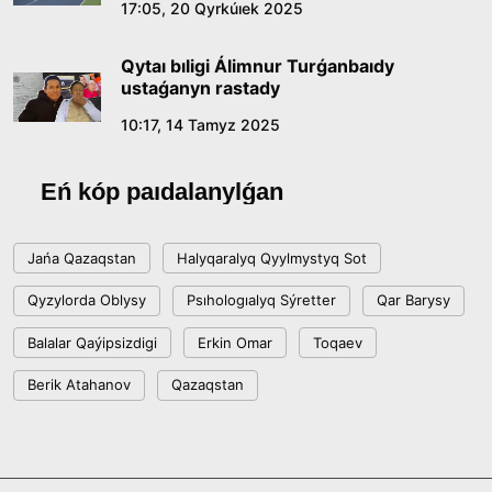
17:05, 20 Qyrkúıek 2025
Qytaı bıligi Álimnur Turǵanbaıdy
ustaǵanyn rastady
10:17, 14 Tamyz 2025
Eń kóp paıdalanylǵan
Jańa Qazaqstan
Halyqaralyq Qyylmystyq Sot
Qyzylorda Oblysy
Psıhologıalyq Sýretter
Qar Barysy
Balalar Qaýipsizdigi
Erkin Omar
Toqaev
Berik Atahanov
Qazaqstan