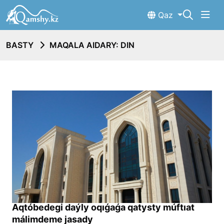
Qaz
BASTY
MAQALA AIDARY: DIN
Aqtóbedegi daýly oqıǵaǵa qatysty múftıat
málimdeme jasady