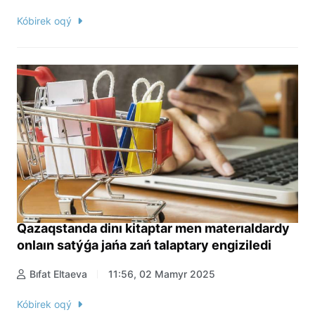
Kóbirek oqý
Qazaqstanda dinı kitaptar men materıaldardy
onlaın satýǵa jańa zań talaptary engiziledi
Bıfat Eltaeva
11:56, 02 Mamyr 2025
Kóbirek oqý