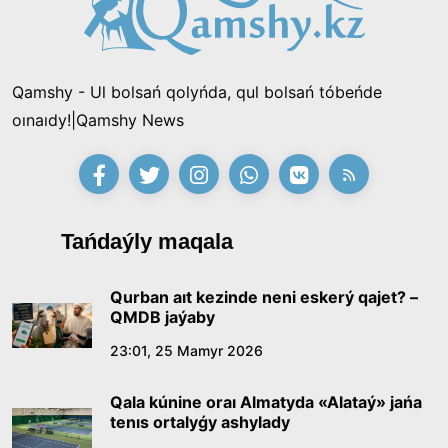
Qamshy - Ul bolsań qolyńda, qul bolsań tóbeńde
oınaıdy!|Qamshy News
Tańdaýly maqala
Qurban aıt kezinde neni eskerý qajet? –
QMDB jaýaby
23:01, 25 Mamyr 2026
Qala kúnine oraı Almatyda «Alataý» jańa
tenıs ortalyǵy ashylady