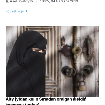
Ásel Bolatqyzy
10:25, 04 Qarasha 2019
Kóbirek oqý
Alty jyldan keıin Sırıadan oralǵan áıeldiń
janaıqaıy (vıdeo)