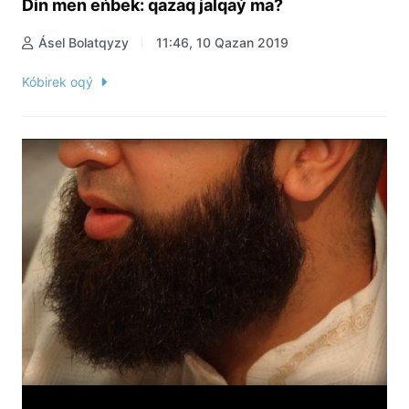
Din men eńbek: qazaq jalqaý ma?
Ásel Bolatqyzy
11:46, 10 Qazan 2019
Kóbirek oqý