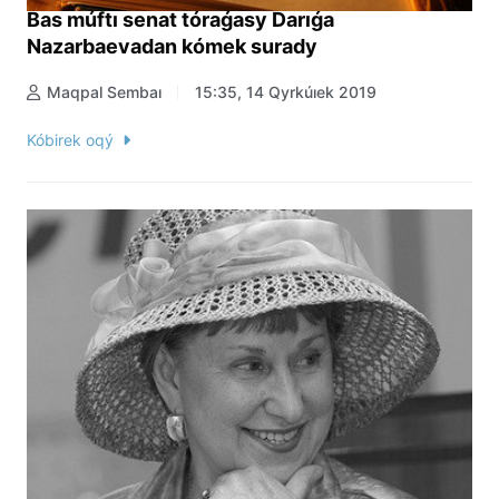
Bas múftı senat tóraǵasy Darıǵa
Nazarbaevadan kómek surady
Maqpal Sembaı
15:35, 14 Qyrkúıek 2019
Kóbirek oqý