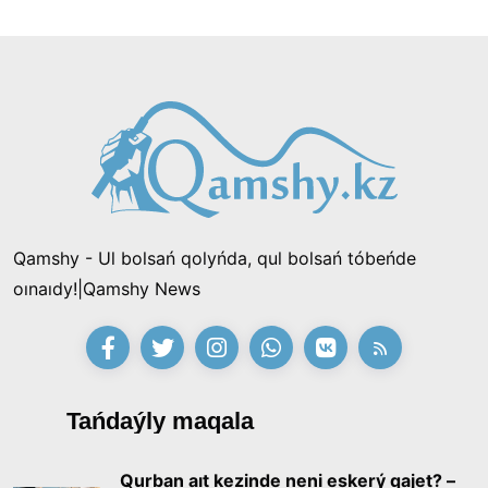
Qamshy - Ul bolsań qolyńda, qul bolsań tóbeńde
oınaıdy!|Qamshy News
Tańdaýly maqala
Qurban aıt kezinde neni eskerý qajet? –