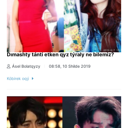
Dımashty tánti etken qyz týraly ne bilemiz?
Ásel Bolatqyzy
08:58, 10 Shilde 2019
Kóbirek oqý