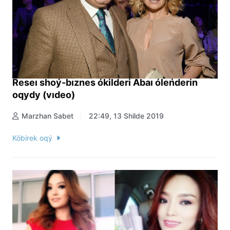
Reseı shoý-bıznes ókilderi Abaı óleńderin
oqydy (vıdeo)
Marzhan Sabet
22:49, 13 Shilde 2019
Kóbirek oqý