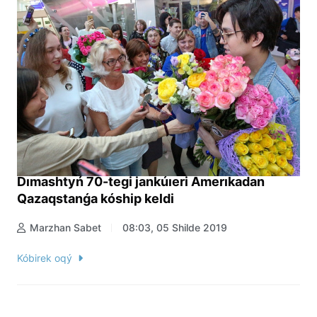
Dımashtyń 70-tegi jankúıeri Amerıkadan
Qazaqstanǵa kóship keldi
Marzhan Sabet
08:03, 05 Shilde 2019
Kóbirek oqý