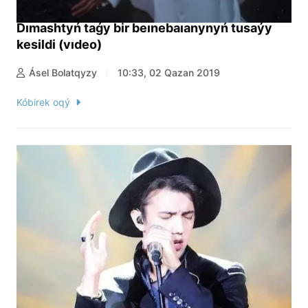
Dımashtyń taǵy bir beınebaıanynyń tusaýy
kesildi (vıdeo)
Ásel Bolatqyzy
10:33, 02 Qazan 2019
Kóbirek oqý