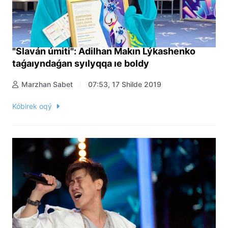
"Slaván úmiti": Ádilhan Makın Lýkashenko
taǵaıyndaǵan syılyqqa ıe boldy
Marzhan Sabet
07:53, 17 Shilde 2019
Kóbirek oqý