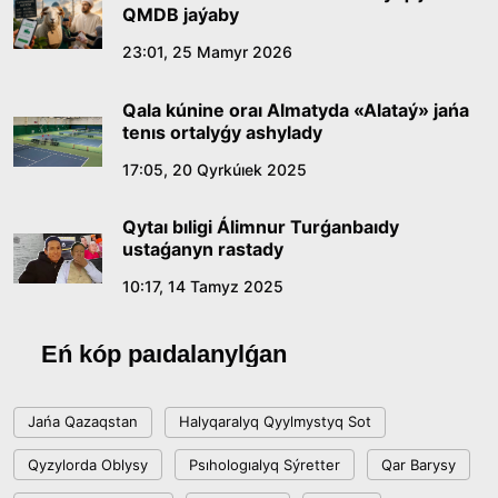
QMDB jaýaby
23:01, 25 Mamyr 2026
Qala kúnine oraı Almatyda «Alataý» jańa
tenıs ortalyǵy ashylady
17:05, 20 Qyrkúıek 2025
Qytaı bıligi Álimnur Turǵanbaıdy
ustaǵanyn rastady
10:17, 14 Tamyz 2025
Eń kóp paıdalanylǵan
Jańa Qazaqstan
Halyqaralyq Qyylmystyq Sot
Qyzylorda Oblysy
Psıhologıalyq Sýretter
Qar Barysy