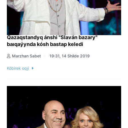
Qazaqstandyq ánshi "Slaván bazary"
baıqaýynda kósh bastap keledi
Marzhan Sabet
19:31, 14 Shilde 2019
Kóbirek oqý