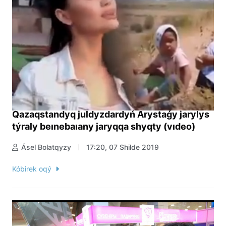
Qazaqstandyq juldyzdardyń Arystaǵy jarylys
týraly beınebaıany jaryqqa shyqty (vıdeo)
Ásel Bolatqyzy
17:20, 07 Shilde 2019
Kóbirek oqý