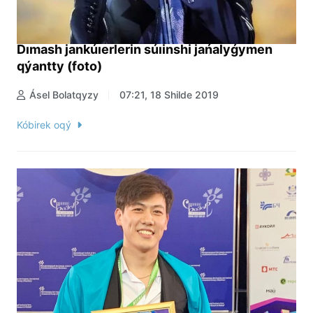
Dımash jankúıerlerin súıinshi jańalyǵymen
qýantty (foto)
Ásel Bolatqyzy
07:21, 18 Shilde 2019
Kóbirek oqý