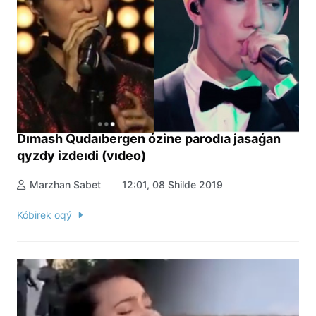
Dımash Qudaıbergen ózine parodıa jasaǵan
qyzdy izdeıdi (vıdeo)
Marzhan Sabet
12:01, 08 Shilde 2019
Kóbirek oqý