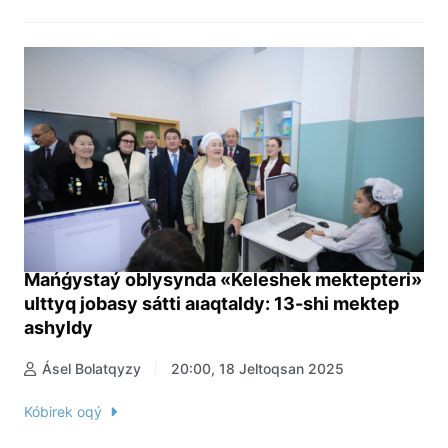
Mańǵystaý oblysynda «Keleshek mektepteri»
ulttyq jobasy sátti aıaqtaldy: 13-shi mektep
ashyldy
Ásel Bolatqyzy
20:00, 18 Jeltoqsan 2025
Kóbirek oqý