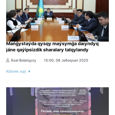
Mańǵystaýda qysqy maýsymǵa daıyndyq
jáne qaýipsizdik sharalary talqylandy
Ásel Bolatqyzy
15:00, 08 Jeltoqsan 2025
Kóbirek oqý