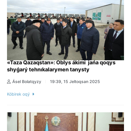
«Taza Qazaqstan»: Oblys ákimi jańa qoqys
shyǵarý tehnıkalarymen tanysty
Ásel Bolatqyzy
19:39, 15 Jeltoqsan 2025
Kóbirek oqý