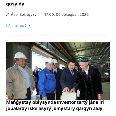
qosyldy
Ásel Bolatqyzy
17:00, 05 Jeltoqsan 2025
Kóbirek oqý
Mańǵystaý oblysynda ınvestor tartý jáne iri
jobalardy iske asyrý jumystary qarqyn aldy