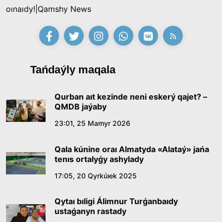
oınaıdy!|Qamshy News
Tańdaýly maqala
Qurban aıt kezinde neni eskerý qajet? –
QMDB jaýaby
23:01, 25 Mamyr 2026
Qala kúnine oraı Almatyda «Alataý» jańa
tenıs ortalyǵy ashylady
17:05, 20 Qyrkúıek 2025
Qytaı bıligi Álimnur Turǵanbaıdy
ustaǵanyn rastady