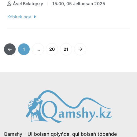
Ásel Bolatqyzy
15:00, 05 Jeltoqsan 2025
Kóbirek oqý
1
…
20
21
Qamshy - Ul bolsań qolyńda, qul bolsań tóbeńde