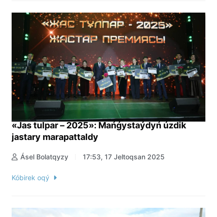
«Jas tulpar – 2025»: Mańǵystaýdyń úzdik
jastary marapattaldy
Ásel Bolatqyzy
17:53, 17 Jeltoqsan 2025
Kóbirek oqý