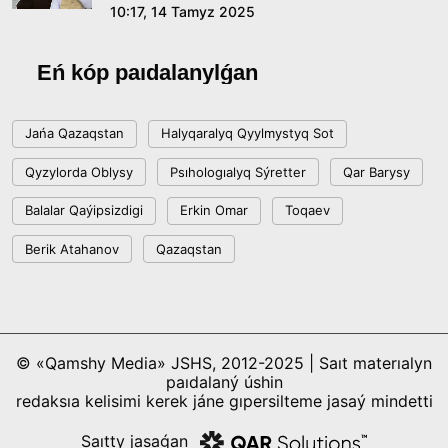
10:17, 14 Tamyz 2025
Eń kóp paıdalanylǵan
Jańa Qazaqstan
Halyqaralyq Qyylmystyq Sot
Qyzylorda Oblysy
Psıhologıalyq Sýretter
Qar Barysy
Balalar Qaýipsizdigi
Erkin Omar
Toqaev
Berik Atahanov
Qazaqstan
© «Qamshy Media» JSHS, 2012-2025 | Saıt materıalyn
paıdalaný úshin
redaksıa kelisimi kerek jáne gıpersilteme jasaý mindetti
Saıtty jasaǵan