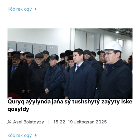
Kóbirek oqý
Quryq aýylynda jańa sý tushshytý zaýyty iske
qosyldy
Ásel Bolatqyzy
15:22, 19 Jeltoqsan 2025
Kóbirek oqý