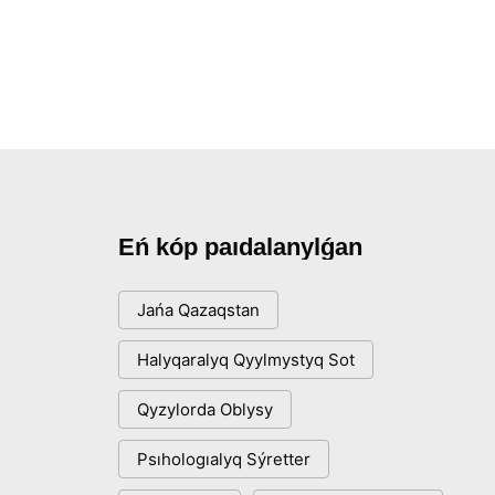
Eń kóp paıdalanylǵan
Jańa Qazaqstan
Halyqaralyq Qyylmystyq Sot
Qyzylorda Oblysy
Psıhologıalyq Sýretter