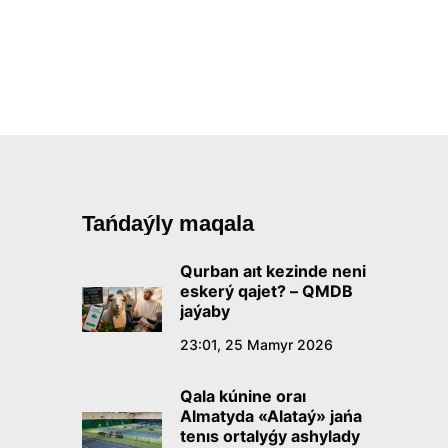
Tańdaýly maqala
Qurban aıt kezinde neni
eskerý qajet? – QMDB
jaýaby
23:01, 25 Mamyr 2026
Qala kúnine oraı
Almatyda «Alataý» jańa
tenıs ortalyǵy ashylady