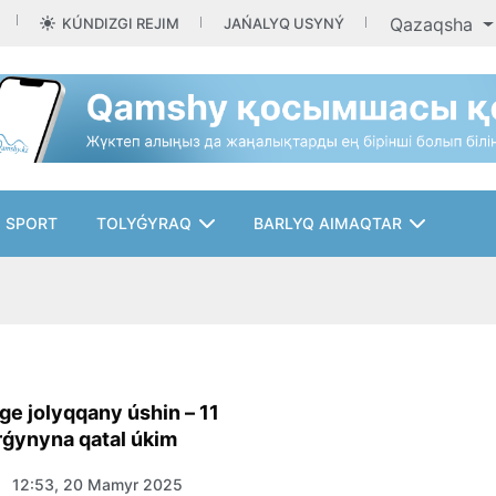
Qazaqsha
KÚNDIZGI REJIM
JAŃALYQ USYNÝ
SPORT
TOLYǴYRAQ
BARLYQ AIMAQTAR
e jolyqqany úshin – 11
urǵynyna qatal úkim
12:53, 20 Mamyr 2025