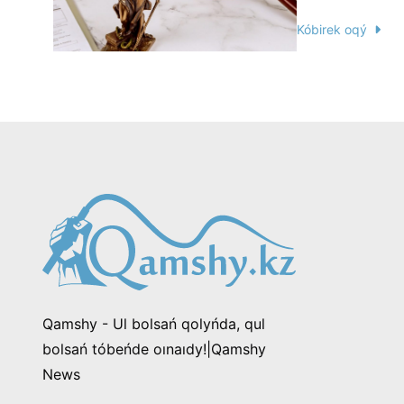
Kóbirek oqý
Qamshy - Ul bolsań qolyńda, qul
bolsań tóbeńde oınaıdy!|Qamshy
News