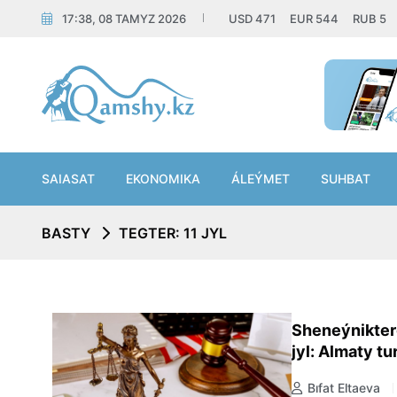
17:38, 08 TAMYZ 2026
USD
471
EUR
544
RUB
5
SAIASAT
EKONOMIKA
ÁLEÝMET
SUHBAT
BASTY
TEGTER: 11 JYL
Sheneýnikterg
jyl: Almaty t
Bıfat Eltaeva