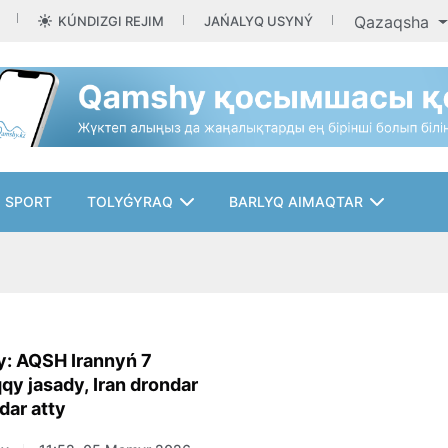
Qazaqsha
KÚNDIZGI REJIM
JAŃALYQ USYNÝ
SPORT
TOLYǴYRAQ
BARLYQ AIMAQTAR
: AQSH Irannyń 7
y jasady, Iran drondar
ar atty