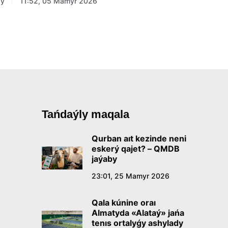
zy
11:52, 05 Mamyr 2026
Tańdaýly maqala
Qurban aıt kezinde neni
eskerý qajet? – QMDB
jaýaby
23:01, 25 Mamyr 2026
Qala kúnine oraı
Almatyda «Alataý» jańa
tenıs ortalyǵy ashylady