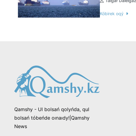
Talǵar Dálelǵa
Kóbirek oqý
Qamshy - Ul bolsań qolyńda, qul
bolsań tóbeńde oınaıdy!|Qamshy
News