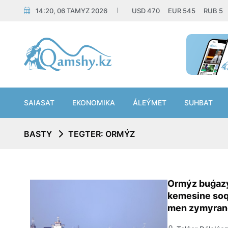
14:20, 06 TAMYZ 2026
USD
470
EUR
545
RUB
5
SAIASAT
EKONOMIKA
ÁLEÝMET
SUHBAT
BASTY
TEGTER: ORMÝZ
Ormýz buǵazy
kemesine soqq
men zymyrand