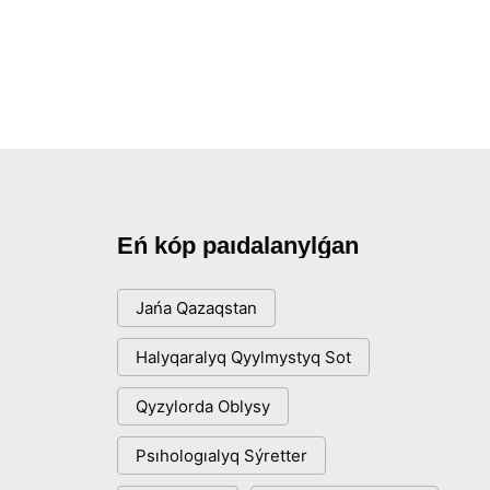
Eń kóp paıdalanylǵan
Jańa Qazaqstan
Halyqaralyq Qyylmystyq Sot
Qyzylorda Oblysy
Psıhologıalyq Sýretter