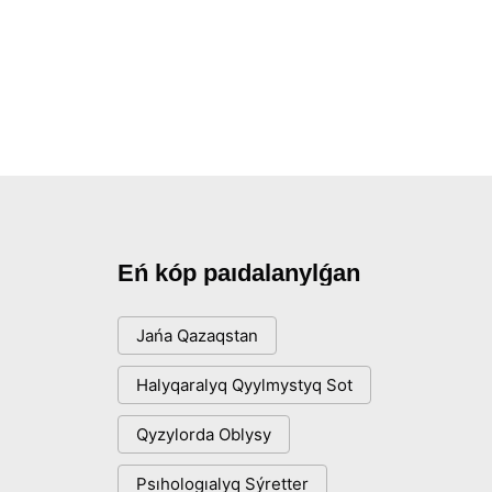
Eń kóp paıdalanylǵan
Jańa Qazaqstan
Halyqaralyq Qyylmystyq Sot
Qyzylorda Oblysy
Psıhologıalyq Sýretter