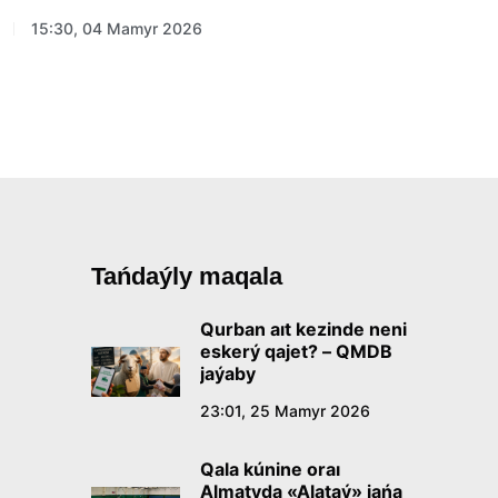
15:30, 04 Mamyr 2026
Tańdaýly maqala
Qurban aıt kezinde neni
eskerý qajet? – QMDB
jaýaby
23:01, 25 Mamyr 2026
Qala kúnine oraı
Almatyda «Alataý» jańa