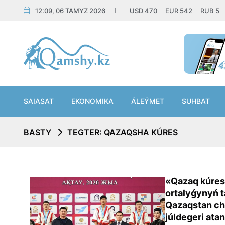
12:09, 06 TAMYZ 2026
USD
470
EUR
542
RUB
5
SAIASAT
EKONOMIKA
ÁLEÝMET
SUHBAT
BASTY
TEGTER: QAZAQSHA KÚRES
«Qazaq kúres
ortalyǵynyń t
Qazaqstan c
júldegeri ata