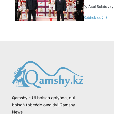
Ásel Bolatqyzy
Kóbirek oqý
Qamshy - Ul bolsań qolyńda, qul
bolsań tóbeńde oınaıdy!|Qamshy
News