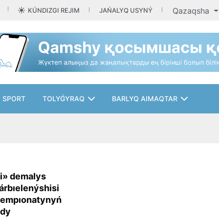
Qazaqsha
KÚNDIZGI REJIM
JAŃALYQ USYNÝ
SPORT
TOLYǴYRAQ
BARLYQ AIMAQTAR
i» demalys
árbıelenýshisi
hempıonatynyń
ndy