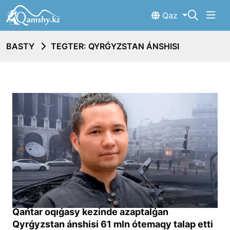
Qaz
BASTY
TEGTER: QYRǴYZSTAN ÁNSHISI
Qańtar oqıǵasy kezinde azaptalǵan
Qyrǵyzstan ánshisi 61 mln ótemaqy talap etti