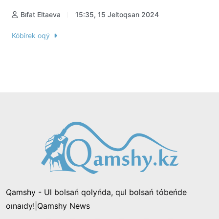
Bıfat Eltaeva
15:35, 15 Jeltoqsan 2024
Kóbirek oqý
Qamshy - Ul bolsań qolyńda, qul bolsań tóbeńde
oınaıdy!|Qamshy News