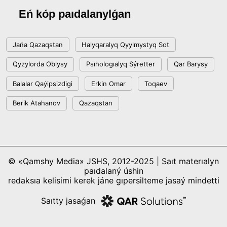
Eń kóp paıdalanylǵan
Jańa Qazaqstan
Halyqaralyq Qyylmystyq Sot
Qyzylorda Oblysy
Psıhologıalyq Sýretter
Qar Barysy
Balalar Qaýipsizdigi
Erkin Omar
Toqaev
Berik Atahanov
Qazaqstan
© «Qamshy Media» JSHS, 2012-2025 | Saıt materıalyn
paıdalaný úshin
redaksıa kelisimi kerek jáne gıpersilteme jasaý mindetti
Saıtty jasaǵan