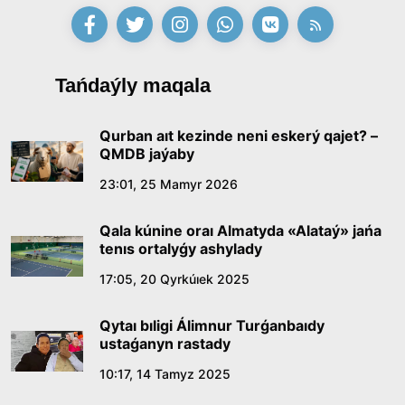
Tańdaýly maqala
Qurban aıt kezinde neni eskerý qajet? –
QMDB jaýaby
23:01, 25 Mamyr 2026
Qala kúnine oraı Almatyda «Alataý» jańa
tenıs ortalyǵy ashylady
17:05, 20 Qyrkúıek 2025
Qytaı bıligi Álimnur Turǵanbaıdy
ustaǵanyn rastady
10:17, 14 Tamyz 2025