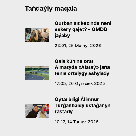
Tańdaýly maqala
Qurban aıt kezinde neni
eskerý qajet? – QMDB
jaýaby
23:01, 25 Mamyr 2026
Qala kúnine oraı
Almatyda «Alataý» jańa
tenıs ortalyǵy ashylady
17:05, 20 Qyrkúıek 2025
Qytaı bıligi Álimnur
Turǵanbaıdy ustaǵanyn
rastady
10:17, 14 Tamyz 2025