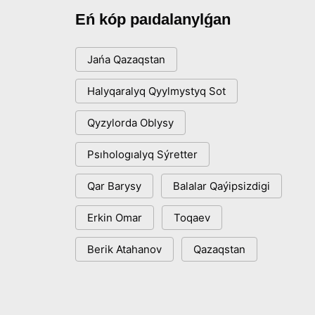
Eń kóp paıdalanylǵan
Jańa Qazaqstan
Halyqaralyq Qyylmystyq Sot
Qyzylorda Oblysy
Psıhologıalyq Sýretter
Qar Barysy
Balalar Qaýipsizdigi
Erkin Omar
Toqaev
Berik Atahanov
Qazaqstan