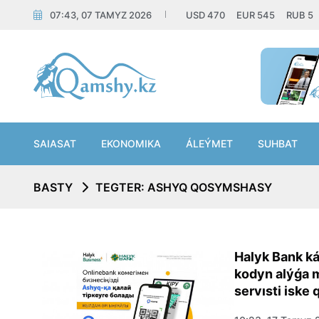
07:43, 07 TAMYZ 2026
USD
470
EUR
545
RUB
5
SAIASAT
EKONOMIKA
ÁLEÝMET
SUHBAT
BASTY
TEGTER: ASHYQ QOSYMSHASY
Halyk Bank k
kodyn alýǵa 
servısti iske 