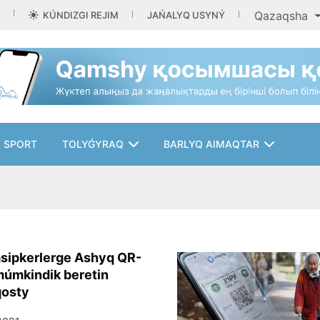
Qazaqsha
KÚNDIZGI REJIM
JAŃALYQ USYNÝ
SPORT
TOLYǴYRAQ
BARLYQ AIMAQTAR
ásipkerlerge Ashyq QR-
múmkindik beretin
qosty