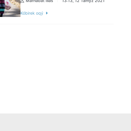
Marhabat İlıas
13:13, 12 Tamyz 2021
Kóbirek oqý