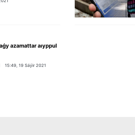
2021
aǵy azamattar aıyppul
15:49, 19 Sáýir 2021