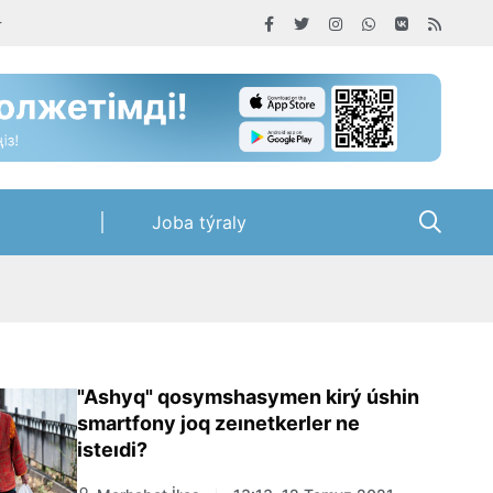
Joba týraly
"Ashyq" qosymshasymen kirý úshin
smartfony joq zeınetkerler ne
isteıdi?