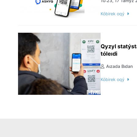
10:23, 17 Tamyz 
Kóbirek oqý
Qyzyl statýst
tóleıdi
Aızada Bıdan
Kóbirek oqý