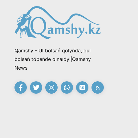
Qamshy - Ul bolsań qolyńda, qul
bolsań tóbeńde oınaıdy!|Qamshy
News