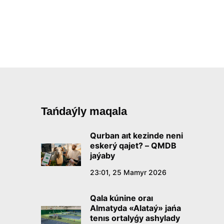
Tańdaýly maqala
Qurban aıt kezinde neni
eskerý qajet? – QMDB
jaýaby
23:01, 25 Mamyr 2026
Qala kúnine oraı
Almatyda «Alataý» jańa
tenıs ortalyǵy ashylady