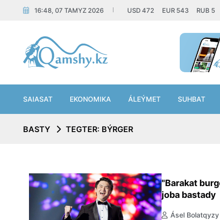
16:48, 07 TAMYZ 2026
USD
472
EUR
543
RUB
5
SAIASAT
EKONOMIKA
ÁLEÝMET
SUHBAT
BASTY
TEGTER: BÝRGER
"Barakat burge
joba bastady
Ásel Bolatqyzy