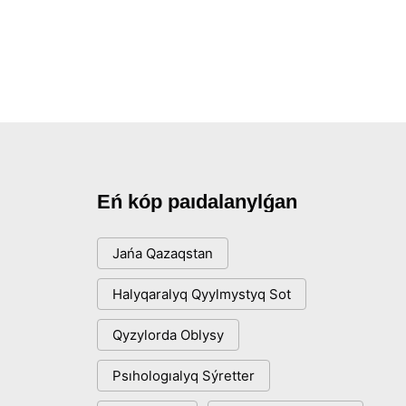
Eń kóp paıdalanylǵan
Jańa Qazaqstan
Halyqaralyq Qyylmystyq Sot
Qyzylorda Oblysy
Psıhologıalyq Sýretter