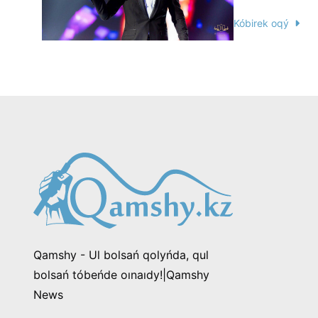
Kóbirek oqý
Qamshy - Ul bolsań qolyńda, qul
bolsań tóbeńde oınaıdy!|Qamshy
News