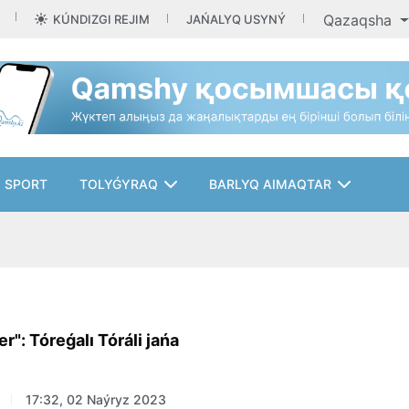
Qazaqsha
KÚNDIZGI REJIM
JAŃALYQ USYNÝ
SPORT
TOLYǴYRAQ
BARLYQ AIMAQTAR
r": Tóreǵalı Tóráli jańa
17:32, 02 Naýryz 2023