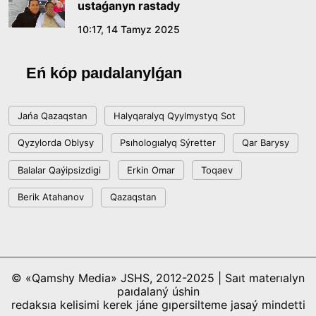
ustaǵanyn rastady
10:17, 14 Tamyz 2025
Eń kóp paıdalanylǵan
Jańa Qazaqstan
Halyqaralyq Qyylmystyq Sot
Qyzylorda Oblysy
Psıhologıalyq Sýretter
Qar Barysy
Balalar Qaýipsizdigi
Erkin Omar
Toqaev
Berik Atahanov
Qazaqstan
© «Qamshy Media» JSHS, 2012-2025 | Saıt materıalyn
paıdalaný úshin
redaksıa kelisimi kerek jáne gıpersilteme jasaý mindetti