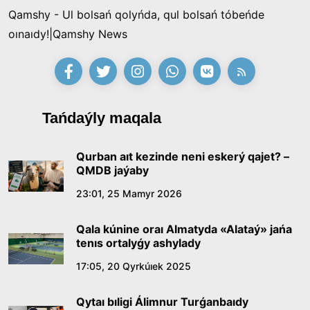
Qamshy - Ul bolsań qolyńda, qul bolsań tóbeńde
oınaıdy!|Qamshy News
Tańdaýly maqala
Qurban aıt kezinde neni eskerý qajet? –
QMDB jaýaby
23:01, 25 Mamyr 2026
Qala kúnine oraı Almatyda «Alataý» jańa
tenıs ortalyǵy ashylady
17:05, 20 Qyrkúıek 2025
Qytaı bıligi Álimnur Turǵanbaıdy