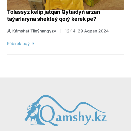
Tolassyz kelip jatqan Qytaıdyń arzan
taýarlaryna shekteý qoıý kerek pe?
Kámshat Tileýhanqyzy
12:14, 29 Aqpan 2024
Kóbirek oqý