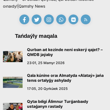
oınaıdy!|Qamshy News
Tańdaýly maqala
Qurban aıt kezinde neni eskerý qajet? –
QMDB jaýaby
23:01, 25 Mamyr 2026
Qala kúnine oraı Almatyda «Alataý» jańa
tenıs ortalyǵy ashylady
17:05, 20 Qyrkúıek 2025
Qytaı bıligi Álimnur Turǵanbaıdy
ustaǵanyn rastady