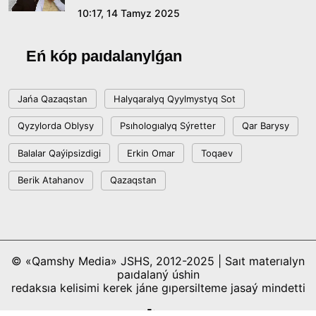
10:17, 14 Tamyz 2025
Eń kóp paıdalanylǵan
Jańa Qazaqstan
Halyqaralyq Qyylmystyq Sot
Qyzylorda Oblysy
Psıhologıalyq Sýretter
Qar Barysy
Balalar Qaýipsizdigi
Erkin Omar
Toqaev
Berik Atahanov
Qazaqstan
© «Qamshy Media» JSHS, 2012-2025 | Saıt materıalyn
paıdalaný úshin
redaksıa kelisimi kerek jáne gıpersilteme jasaý mindetti
Saıtty jasaǵan