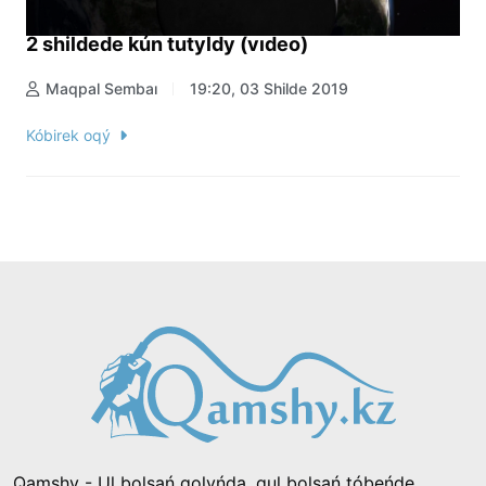
2 shildede kún tutyldy (vıdeo)
Maqpal Sembaı
19:20, 03 Shilde 2019
Kóbirek oqý
Qamshy - Ul bolsań qolyńda, qul bolsań tóbeńde