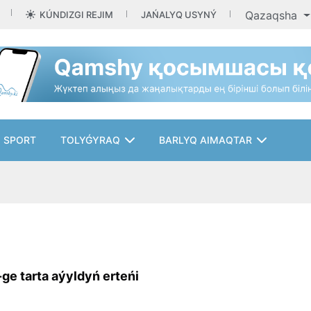
Qazaqsha
KÚNDIZGI REJIM
JAŃALYQ USYNÝ
SPORT
TOLYǴYRAQ
BARLYQ AIMAQTAR
ge tarta aýyldyń erteńi