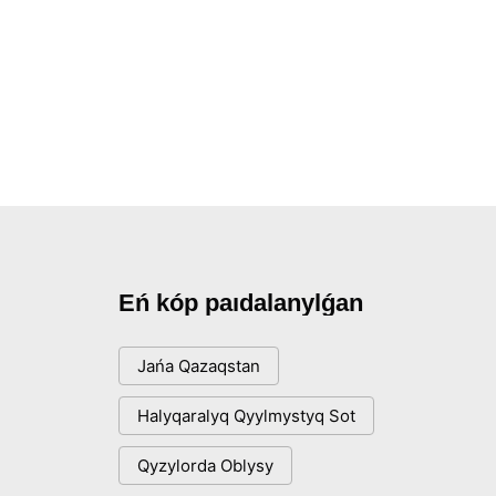
Eń kóp paıdalanylǵan
Jańa Qazaqstan
Halyqaralyq Qyylmystyq Sot
Qyzylorda Oblysy