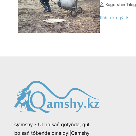
Kógershin Tile
Kóbirek oqý
Qamshy - Ul bolsań qolyńda, qul
bolsań tóbeńde oınaıdy!|Qamshy