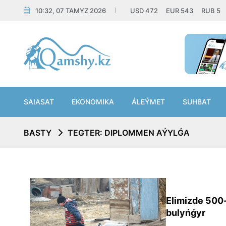
10:32, 07 TAMYZ 2026
USD
472
EUR
543
RUB
5
SAIASAT
EKONOMIKA
ÁLEÝMET
SUHBAT
BASTY
TEGTER: DIPLOMMEN AÝYLǴA
Elimizde 500-
bulyńǵyr