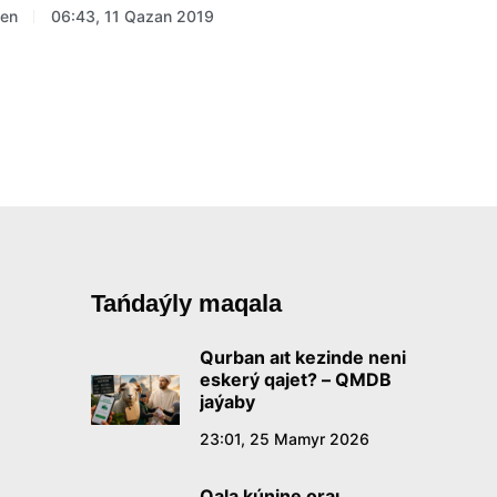
gen
06:43, 11 Qazan 2019
Tańdaýly maqala
Qurban aıt kezinde neni
eskerý qajet? – QMDB
jaýaby
23:01, 25 Mamyr 2026
Qala kúnine oraı