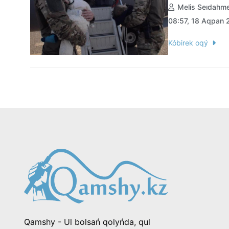
Melis Seıdahm
08:57, 18 Aqpan
Kóbirek oqý
Qamshy - Ul bolsań qolyńda, qul