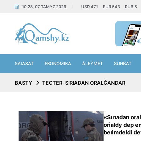
10:28, 07 TAMYZ 2026
USD
471
EUR
543
RUB
5
SAIASAT
EKONOMIKA
ÁLEÝMET
SUHBAT
BASTY
TEGTER: SIRIADAN ORALǴANDAR
«Sırıadan ora
ońaldy dep e
beıimdeldi de