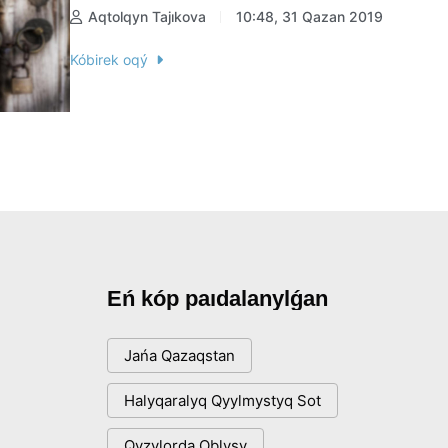
Aqtolqyn Tajıkova
10:48, 31 Qazan 2019
Kóbirek oqý
Eń kóp paıdalanylǵan
Jańa Qazaqstan
Halyqaralyq Qyylmystyq Sot
Qyzylorda Oblysy