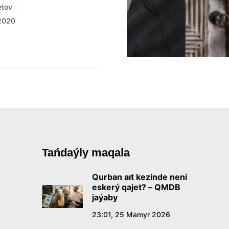
etov
 2020
Tańdaýly maqala
Qurban aıt kezinde neni
eskerý qajet? – QMDB
jaýaby
23:01, 25 Mamyr 2026