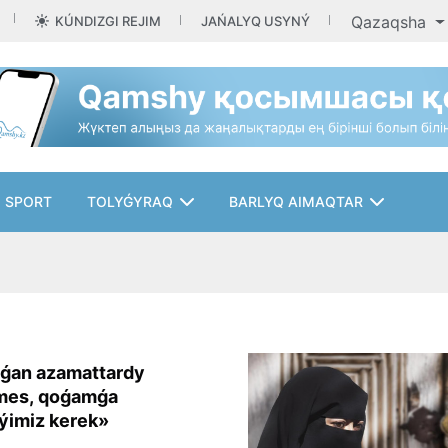
Qazaqsha
KÚNDIZGI REJIM
JAŃALYQ USYNÝ
SPORT
TOLYǴYRAQ
BARLYQ AIMAQTAR
lǵan azamattardy
mes, qoǵamǵa
ýimiz kerek»