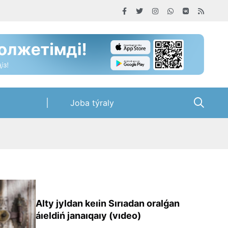
Joba týraly
Alty jyldan keıin Sırıadan oralǵan
áıeldiń janaıqaıy (vıdeo)