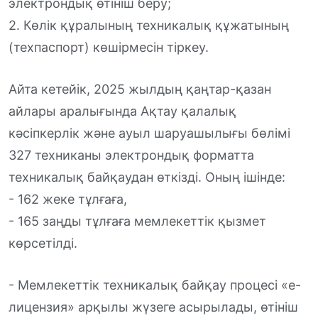
электрондық өтініш беру;
2. Көлік құралының техникалық құжатының
(техпаспорт) көшірмесін тіркеу.
Айта кетейік, 2025 жылдың қаңтар-қазан
айлары аралығында Ақтау қалалық
кәсіпкерлік және ауыл шаруашылығы бөлімі
327 техниканы электрондық форматта
техникалық байқаудан өткізді. Оның ішінде:
- 162 жеке тұлғаға,
- 165 заңды тұлғаға мемлекеттік қызмет
көрсетілді.
- Мемлекеттік техникалық байқау процесі «е-
лицензия» арқылы жүзеге асырылады, өтініш