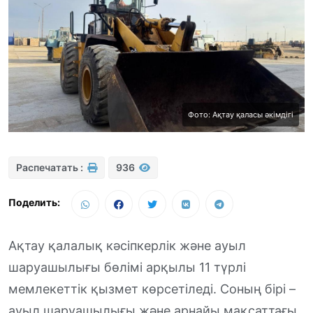
Фото: Ақтау қаласы әкімдігі
Распечатать :
936
Поделить:
Ақтау қалалық кәсіпкерлік және ауыл
шаруашылығы бөлімі арқылы 11 түрлі
мемлекеттік қызмет көрсетіледі. Соның бірі –
ауыл шаруашылығы және арнайы мақсаттағы