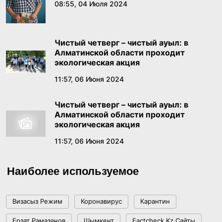
16 ТЫСЯЧ ПОКАЗОВ И 2,8 МЛН ЗРИТЕЛЕЙ:
08:55, 04 Июля 2024
ТЕАТРЫ КАЗАХСТАНА УКРЕПЛЯЮТ ИНТЕРЕС
К СЦЕНИЧЕСКОМУ ИСКУССТВУ КАЗАКСТАН
18:01, 19 Июня 2026
РЕСПУБЛИКАСЫНЫН
Чистый четверг – чистый ауыл: в
Алматинской области проходит
Бектенов в России заявил о конституционном
экологическая акция
признании тысячелетней истории Золотой
11:57, 06 Июня 2024
орды
18:49, 18 Июня 2026
Чистый четверг – чистый ауыл: в
Алматинской области проходит
В Правительстве состоялось заседание
экологическая акция
Комиссии по реализации государственной
11:57, 06 Июня 2024
языковой политики
17:39, 17 Июня 2026
Наиболее используемое
Как платить меньше за «коммуналку»:
пошаговый гайд по получению жилищной
помощи
Визасыз Режим
Коронавирус
Карантин
17:29, 16 Июня 2026
Ерзат Рамазанов
Шымкент
Factcheck.kz Сайты