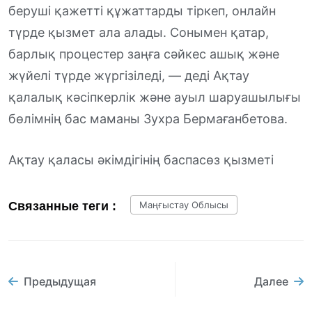
беруші қажетті құжаттарды тіркеп, онлайн
түрде қызмет ала алады. Сонымен қатар,
барлық процестер заңға сәйкес ашық және
жүйелі түрде жүргізіледі, — деді Ақтау
қалалық кәсіпкерлік және ауыл шаруашылығы
бөлімнің бас маманы Зухра Бермағанбетова.
Ақтау қаласы әкімдігінің баспасөз қызметі
Связанные теги :
Маңғыстау Облысы
Предыдущая
Далее