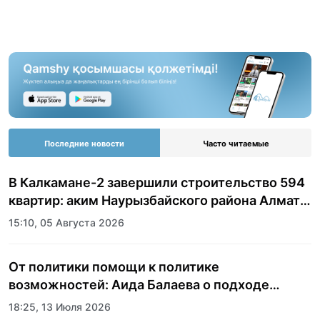
Последние новости
Часто читаемые
В Калкамане-2 завершили строительство 594
квартир: аким Наурызбайского района Алматы
показала журналистам новый жилой
15:10, 05 Августа 2026
комплекс
От политики помощи к политике
возможностей: Аида Балаева о подходе
государства к социальной сфере
18:25, 13 Июля 2026