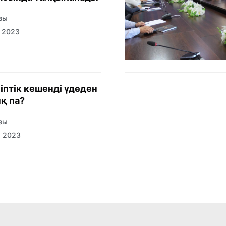
зы
а 2023
іптік кешенді үдеден
қ па?
зы
а 2023