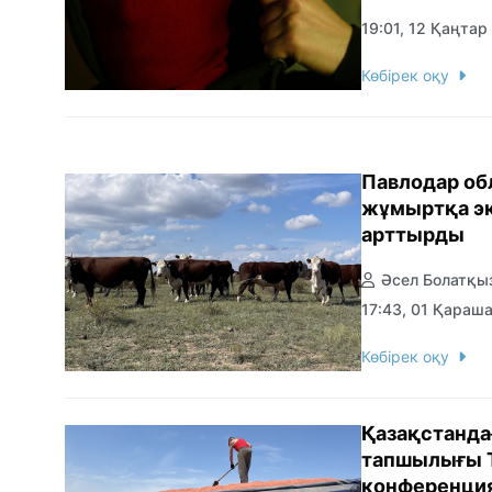
19:01, 12 Қаңтар
Көбірек оқу
Павлодар об
жұмыртқа эк
арттырды
Әсел Болатқы
17:43, 01 Қараш
Көбірек оқу
Қазақстанд
тапшылығы 
конференци