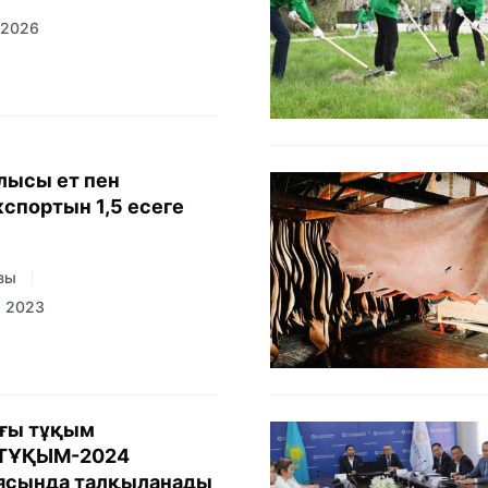
 2026
лысы ет пен
спортын 1,5 есеге
зы
а 2023
ағы тұқым
ТҰҚЫМ-2024
ясында талқыланады