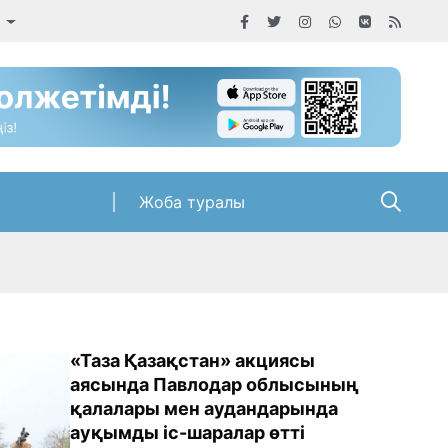
а
Жоба туралы
«Таза Қазақстан» акциясы
аясында Павлодар облысының
қалалары мен аудандарында
ауқымды іс-шаралар өтті