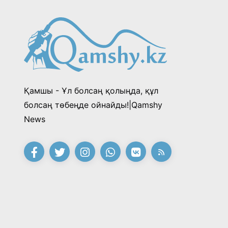
Қамшы - Ұл болсаң қолыңда, құл
болсаң төбеңде ойнайды!|Qamshy
News