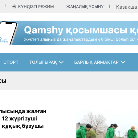
Қазақш
КҮНДІЗГІ РЕЖИМ
ЖАҢАЛЫҚ ҰСЫНУ
СПОРТ
ТОЛЫҒЫРАҚ
БАРЛЫҚ АЙМАҚТАР
СЫ
лысында жалған
 12 жүргізуші
1 құқық бұзушы