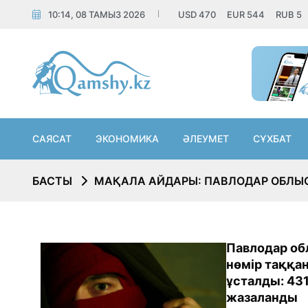
10:14, 08 ТАМЫЗ 2026
USD
470
EUR
544
RUB
5
САЯСАТ
ЭКОНОМИКА
ӘЛЕУМЕТ
СҰХБАТ
БАСТЫ
МАҚАЛА АЙДАРЫ: ПАВЛОДАР ОБЛЫ
Павлодар об
нөмір таққан
ұсталды: 43
жазаланды