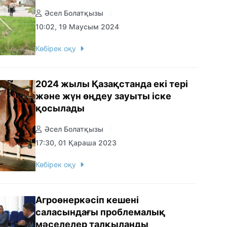
Әсел Болатқызы
10:02, 19 Маусым 2024
Көбірек оқу
2024 жылы Қазақстанда екі тері
және жүн өңдеу зауыты іске
қосылады
Әсел Болатқызы
17:30, 01 Қараша 2023
Көбірек оқу
Агроөнеркәсіп кешені
саласындағы проблемалық
мәселелер талқыланды