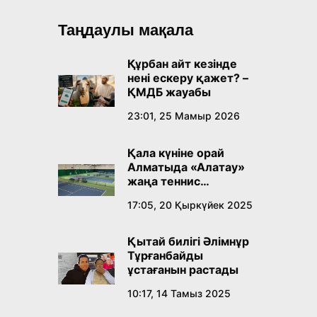
Таңдаулы мақала
Құрбан айт кезінде
нені ескеру қажет? –
ҚМДБ жауабы
23:01, 25 Мамыр 2026
Қала күніне орай
Алматыда «Алатау»
жаңа теннис
орталығы ашылады
17:05, 20 Қыркүйек 2025
Қытай билігі Әлімнұр
Тұрғанбайды
ұстағанын растады
10:17, 14 Тамыз 2025