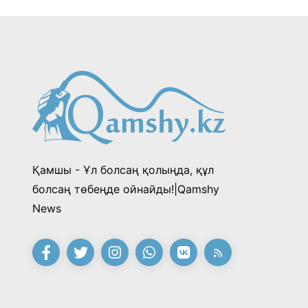
Қамшы - Ұл болсаң қолыңда, құл
болсаң төбеңде ойнайды!|Qamshy
News