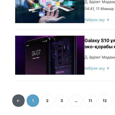
Әділет Мәден
04:41, 11 Мамыр
Көбірек оқу
Galaxy S10 
эко-қорабы 
Әділет Мәден
Көбірек оқу
1
2
3
…
11
12