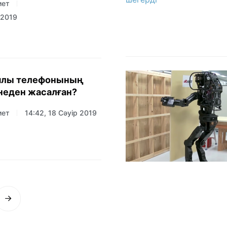
иет
 2019
ұялы телефонының
неден жасалған?
иет
14:42, 18 Сәуір 2019