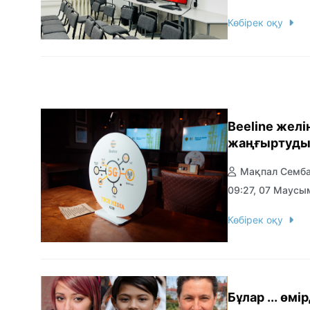
Көбірек оқу
Beeline желі
жаңғыртуды
Мақпал Семб
09:27, 07 Маусы
Көбірек оқу
Бұлар ... өмі