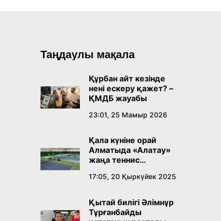
Таңдаулы мақала
Құрбан айт кезінде
нені ескеру қажет? –
ҚМДБ жауабы
23:01, 25 Мамыр 2026
Қала күніне орай
Алматыда «Алатау»
жаңа теннис
орталығы ашылады
17:05, 20 Қыркүйек 2025
Қытай билігі Әлімнұр
Тұрғанбайды