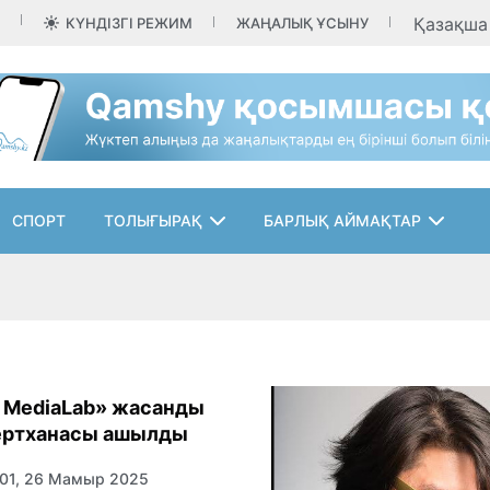
Қазақш
КҮНДІЗГІ РЕЖИМ
ЖАҢАЛЫҚ ҰСЫНУ
СПОРТ
ТОЛЫҒЫРАҚ
БАРЛЫҚ АЙМАҚТАР
I MediaLab» жасанды
ертханасы ашылды
:01, 26 Мамыр 2025