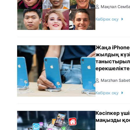
Мақпал Семб
Көбірек оқу
Жаңа iPhone 
жылдың күз
таныстырыл
ерекшелікте
Marzhan Sabet
Көбірек оқу
Кәсіпкер үш
маңызды қо