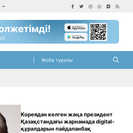
а
Жоба туралы
Кореядан келген жаңа президент
Қазақстандағы жарнамада digital-
құралдарын пайдаланбақ