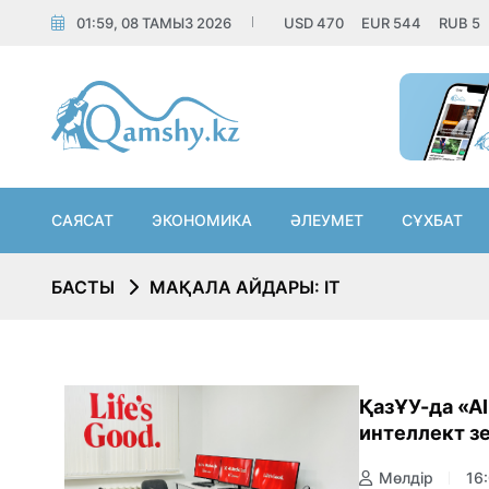
01:59, 08 ТАМЫЗ 2026
USD
470
EUR
544
RUB
5
САЯСАТ
ЭКОНОМИКА
ӘЛЕУМЕТ
СҰХБАТ
БАСТЫ
МАҚАЛА АЙДАРЫ: IT
ҚазҰУ-да «A
интеллект з
Мөлдір
16