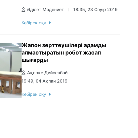
Әділет Мәдениет
18:35, 23 Сәуір 2019
Көбірек оқу
Жапон зерттеушілері адамды
алмастыратын робот жасап
шығарды
Ақерке Дүйсенбай
19:49, 04 Ақпан 2019
Көбірек оқу