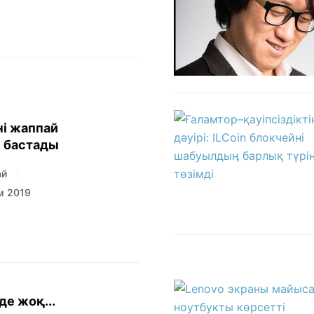
ні жаппай
 бастады
ай
м 2019
рде жоқ...