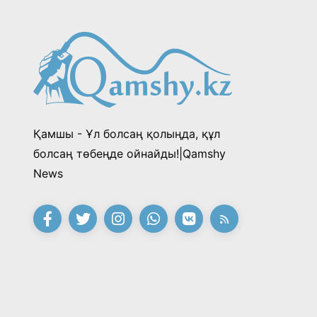
Қамшы - Ұл болсаң қолыңда, құл
болсаң төбеңде ойнайды!|Qamshy
News