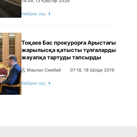
14:09, 13 Қаңтар 2026
Көбірек оқу
Тоқаев Бас прокурорға Арыстағы
жарылысқа қатысты тұлғаларды
жауапқа тартуды тапсырды
Мақпал Сембай
07:18, 18 Шілде 2019
Көбірек оқу