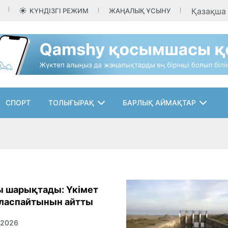
Қазақш
КҮНДІЗГІ РЕЖИМ
ЖАҢАЛЫҚ ҰСЫНУ
СПОРТ
ТОЛЫҒЫРАҚ
БАРЛЫҚ АЙМАҚТАР
ы шарықтады: Үкімет
ласпайтынын айтты
 2026