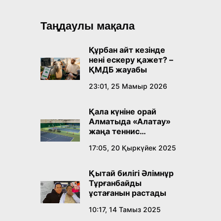
Таңдаулы мақала
Құрбан айт кезінде
нені ескеру қажет? –
ҚМДБ жауабы
23:01, 25 Мамыр 2026
Қала күніне орай
Алматыда «Алатау»
жаңа теннис
орталығы ашылады
17:05, 20 Қыркүйек 2025
Қытай билігі Әлімнұр
Тұрғанбайды
ұстағанын растады
10:17, 14 Тамыз 2025