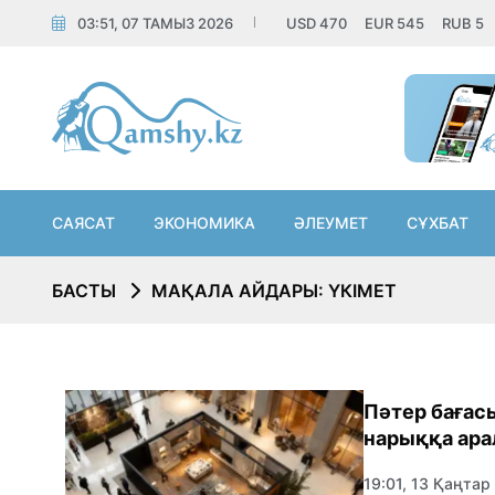
03:51, 07 ТАМЫЗ 2026
USD
470
EUR
545
RUB
5
САЯСАТ
ЭКОНОМИКА
ӘЛЕУМЕТ
СҰХБАТ
БАСТЫ
МАҚАЛА АЙДАРЫ: ҮКІМЕТ
Пәтер бағас
нарыққа ара
19:01, 13 Қаңтар