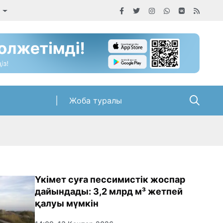
а
Жоба туралы
Үкімет суға пессимистік жоспар
дайындады: 3,2 млрд м³ жетпей
қалуы мүмкін