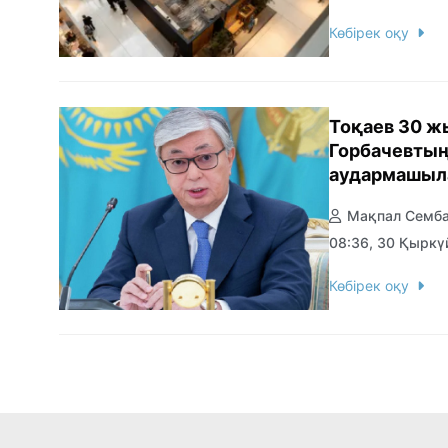
Көбірек оқу
Тоқаев 30 ж
Горбачевтың
аудармашыла
Мақпал Семб
08:36, 30 Қыркү
Көбірек оқу