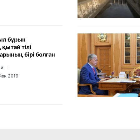
ыл бұрын
 қытай тілі
рының бірі болған
ай
йек 2019