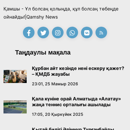
Қамшы - Ұл болсаң қолыңда, құл болсаң төбеңде
ойнайды!|Qamshy News
Таңдаулы мақала
Құрбан айт кезінде нені ескеру қажет?
– ҚМДБ жауабы
23:01, 25 Мамыр 2026
Қала күніне орай Алматыда «Алатау»
жаңа теннис орталығы ашылады
17:05, 20 Қыркүйек 2025
Қытай билігі Әлімнұр Тұрғанбайды