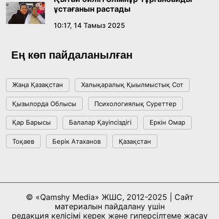
ұстағанын растады
10:17, 14 Тамыз 2025
Ең көп пайдаланылған
Жаңа Қазақстан
Халықаралық Қыылмыстық Сот
Қызылорда Облысы
Психологиялық Суреттер
Қар Барысы
Балалар Қауіпсіздігі
Еркін Омар
Тоқаев
Берік Атаханов
Қазақстан
© «Qamshy Media» ЖШС, 2012-2025 | Сайт
материалын пайдалану үшін
редакция келісімі керек және гиперсілтеме жасау