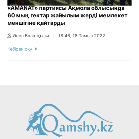
«AMANAT» партиясы Ақмола облысында
60 мың гектар жайылым жерді мемлекет
меншігіне қайтарды
Әсел Болатқызы
18:46, 18 Тамыз 2022
Көбірек оқу