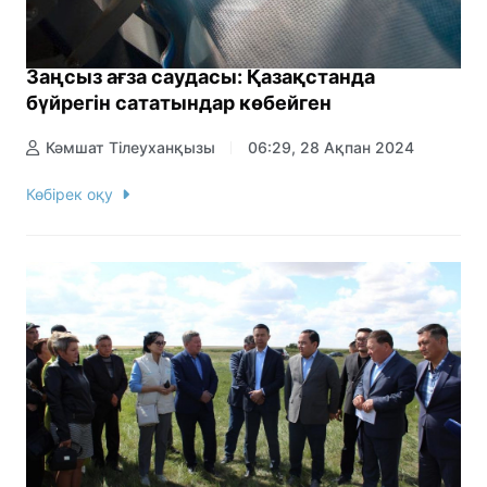
Заңсыз ағза саудасы: Қазақстанда
бүйрегін сататындар көбейген
Кәмшат Тілеуханқызы
06:29, 28 Ақпан 2024
Көбірек оқу