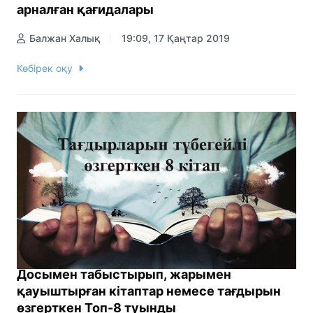
арналған қағидалары
Балжан Халық
19:09, 17 Қаңтар 2019
Көбірек оқу
Досымен табыстырып, жарымен
қауыштырған кітаптар немесе тағдырын
өзгерткен Топ-8 туынды