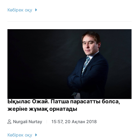
Көбірек оқу
Ықылас Ожай. Патша парасатты болса,
жеріне жұмақ орнатады
Nurgali Nurtay
15:57, 20 Ақпан 2018
Көбірек оқу