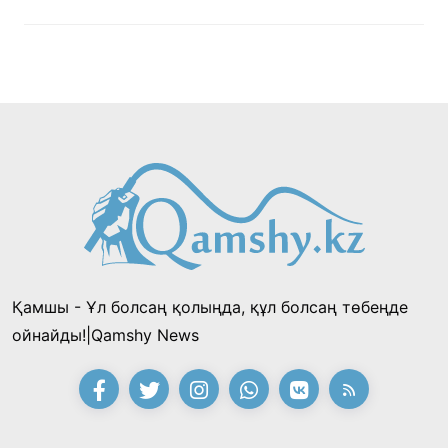
Қамшы - Ұл болсаң қолыңда, құл болсаң төбеңде
ойнайды!|Qamshy News