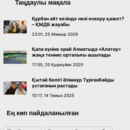
Таңдаулы мақала
Құрбан айт кезінде нені ескеру қажет?
– ҚМДБ жауабы
23:01, 25 Мамыр 2026
Қала күніне орай Алматыда «Алатау»
жаңа теннис орталығы ашылады
17:05, 20 Қыркүйек 2025
Қытай билігі Әлімнұр Тұрғанбайды
ұстағанын растады
10:17, 14 Тамыз 2025
Ең көп пайдаланылған