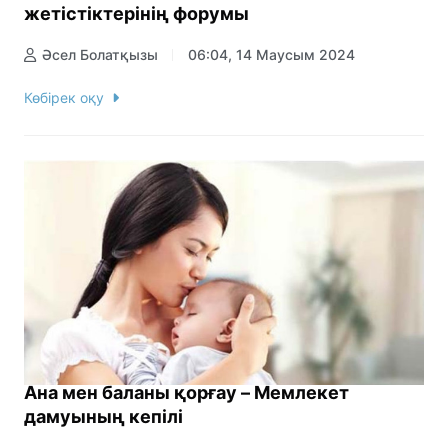
жетістіктерінің форумы
Әсел Болатқызы
06:04, 14 Маусым 2024
Көбірек оқу
Ана мен баланы қорғау – Мемлекет
дамуының кепілі