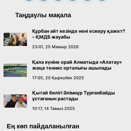
Таңдаулы мақала
Құрбан айт кезінде нені ескеру қажет?
– ҚМДБ жауабы
23:01, 25 Мамыр 2026
Қала күніне орай Алматыда «Алатау»
жаңа теннис орталығы ашылады
17:05, 20 Қыркүйек 2025
Қытай билігі Әлімнұр Тұрғанбайды
ұстағанын растады
10:17, 14 Тамыз 2025
Ең көп пайдаланылған