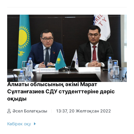
Алматы облысының әкімі Марат
Сұлтанғазиев СДУ студенттеріне дәріс
оқыды
Әсел Болатқызы
13:37, 20 Желтоқсан 2022
Көбірек оқу