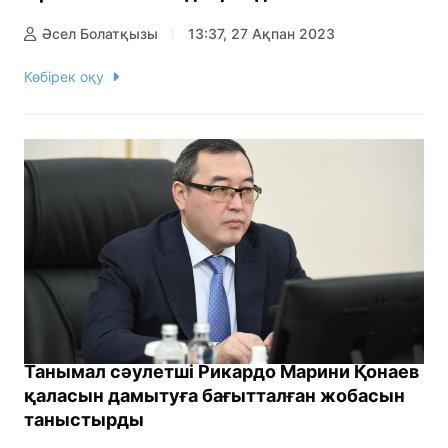
Әсел Болатқызы
13:37, 27 Ақпан 2023
Көбірек оқу
Танымал сәулетші Рикардо Марини Қонаев
қаласын дамытуға бағытталған жобасын
таныстырды