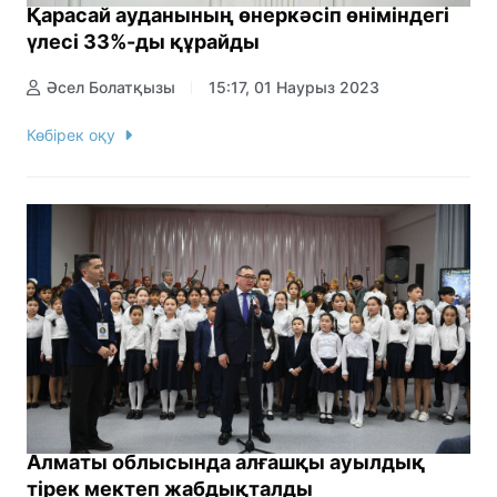
Қарасай ауданының өнеркәсіп өніміндегі
үлесі 33%-ды құрайды
Әсел Болатқызы
15:17, 01 Наурыз 2023
Көбірек оқу
Алматы облысында алғашқы ауылдық
тірек мектеп жабдықталды