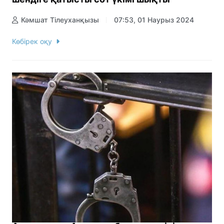
Кәмшат Тілеуханқызы
07:53, 01 Наурыз 2024
Көбірек оқу