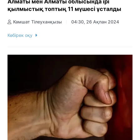
Алматы мен Алматы облысында ірі
қылмыстық топтың 11 мүшесі ұсталды
Кәмшат Тілеуханқызы
04:30, 26 Ақпан 2024
Көбірек оқу