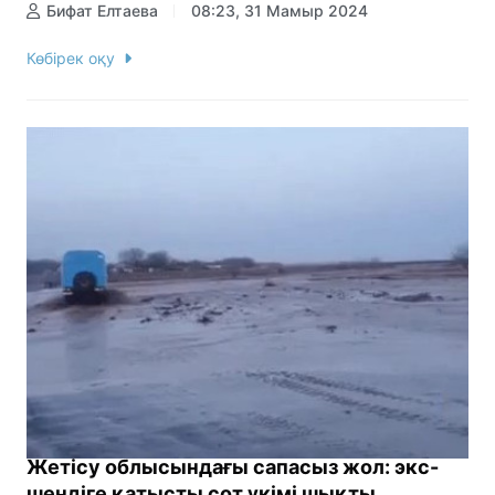
Бифат Елтаева
08:23, 31 Мамыр 2024
Көбірек оқу
Жетісу облысындағы сапасыз жол: экс-
шендіге қатысты сот үкімі шықты