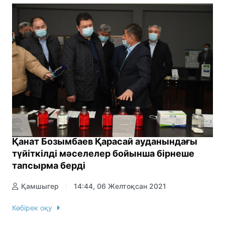
Қанат Бозымбаев Қарасай ауданындағы
түйіткілді мәселелер бойынша бірнеше
тапсырма берді
Қамшыгер
14:44, 06 Желтоқсан 2021
Көбірек оқу