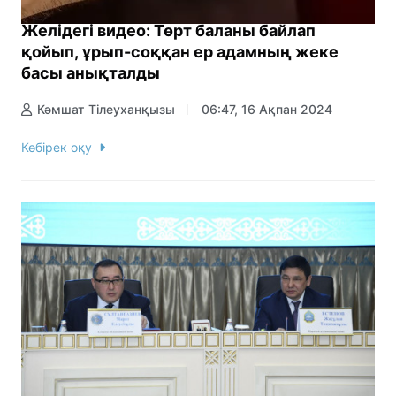
Желідегі видео: Төрт баланы байлап
қойып, ұрып-соққан ер адамның жеке
басы анықталды
Кәмшат Тілеуханқызы
06:47, 16 Ақпан 2024
Көбірек оқу