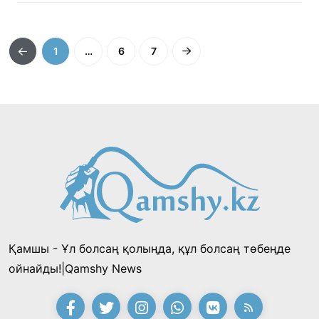
1
…
6
7
Қамшы - Ұл болсаң қолыңда, құл болсаң төбеңде
ойнайды!|Qamshy News