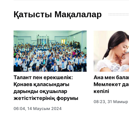
Қатысты Мақалалар
Талант пен ерекшелік:
Ана мен бала
Қонаев қаласындағы
Мемлекет д
дарынды оқушылар
кепілі
жетістіктерінің форумы
08:23, 31 Мамыр
06:04, 14 Маусым 2024