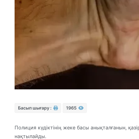
Басып шығару :
1965
Полиция күдіктінің жеке басы анықталғанын, қаз
нақтылайды.