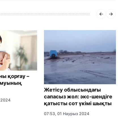
ны қорғау –
амуының
А
Жетісу облысындағы
о
сапасыз жол: экс-шендіге
 2024
т
қатысты сот үкімі шықты
0
07:53, 01 Наурыз 2024