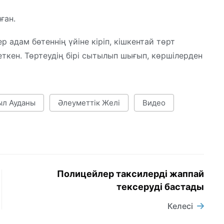
ған.
 адам бөтеннің үйіне кіріп, кішкентай төрт
еткен. Төртеудің бірі сытылып шығып, көршілерден
л Ауданы
Әлеуметтік Желі
Видео
Полицейлер таксилерді жаппай
тексеруді бастады
Келесі