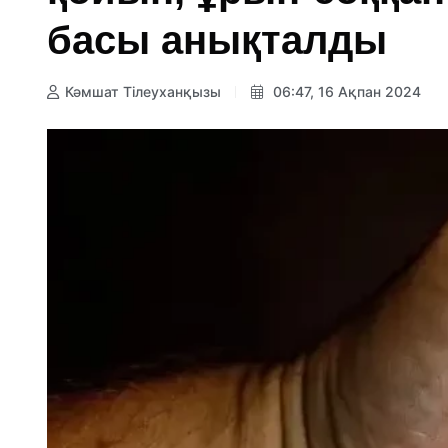
басы анықталды
Кәмшат Тілеуханқызы
06:47, 16 Ақпан 2024