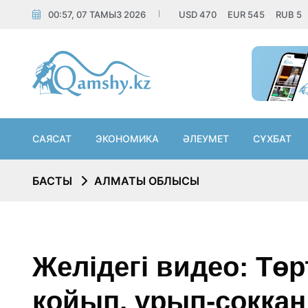
00:57, 07 ТАМЫЗ 2026
USD
470
EUR
545
RUB
5
САЯСАТ
ЭКОНОМИКА
ӘЛЕУМЕТ
СҰХБАТ
БАСТЫ
АЛМАТЫ ОБЛЫСЫ
Желідегі видео: Тө
қойып, ұрып-соққан