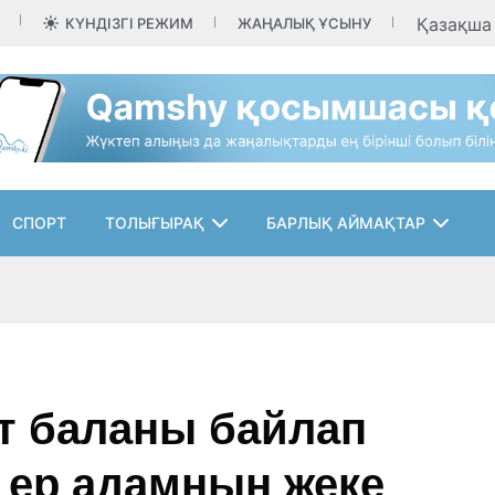
Қазақш
КҮНДІЗГІ РЕЖИМ
ЖАҢАЛЫҚ ҰСЫНУ
СПОРТ
ТОЛЫҒЫРАҚ
БАРЛЫҚ АЙМАҚТАР
рт баланы байлап
 ер адамның жеке