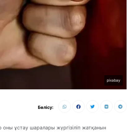
pixabay
Бөлісу:
ір оны ұстау шаралары жүргізіліп жатқанын