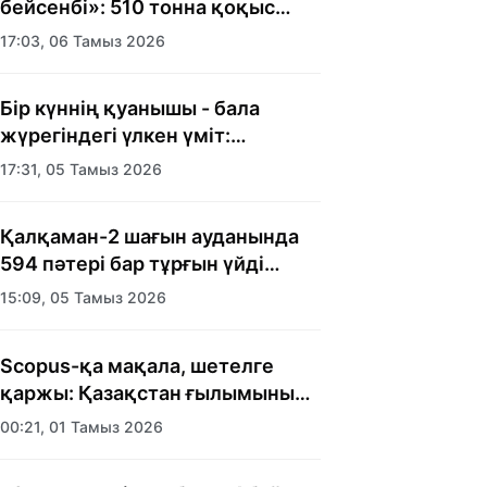
бейсенбі»: 510 тонна қоқыс
шығарылды
17:03, 06 Тамыз 2026
Бір күннің қуанышы - бала
жүрегіндегі үлкен үміт:
Алматыда балалар үйінің
17:31, 05 Тамыз 2026
тәрбиеленушілеріне мерекелік
күн ұйымдастырылды
Қалқаман-2 шағын ауданында
594 пәтері бар тұрғын үйді
салып бітті
15:09, 05 Тамыз 2026
Scopus-қа мақала, шетелге
қаржы: Қазақстан ғылымының
есебі кімге керек?
00:21, 01 Тамыз 2026