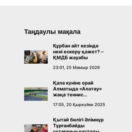
Таңдаулы мақала
Құрбан айт кезінде
нені ескеру қажет? –
ҚМДБ жауабы
23:01, 25 Мамыр 2026
Қала күніне орай
Алматыда «Алатау»
жаңа теннис
орталығы ашылады
17:05, 20 Қыркүйек 2025
Қытай билігі Әлімнұр
Тұрғанбайды
ұстағанын растады