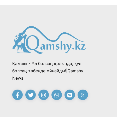
Қамшы - Ұл болсаң қолыңда, құл
болсаң төбеңде ойнайды!|Qamshy
News