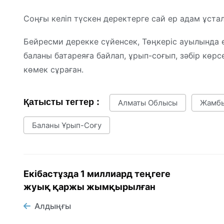
Соңғы келіп түскен деректерге сай ер адам ұстал
Бейресми дерекке сүйенсек, Төңкеріс ауылында ер
баланы батареяға байлап, ұрып-соғып, зәбір көрс
көмек сұраған.
Қатысты тегтер :
Алматы Облысы
Жамбы
Баланы Ұрып-Соғу
Екібастұзда 1 миллиард теңгеге
жуық қаржы жымқырылған
Алдыңғы