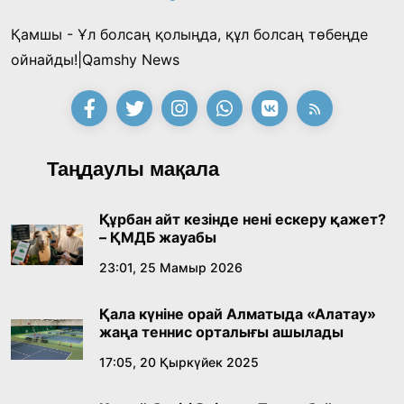
Қамшы - Ұл болсаң қолыңда, құл болсаң төбеңде
ойнайды!|Qamshy News
Таңдаулы мақала
Құрбан айт кезінде нені ескеру қажет?
– ҚМДБ жауабы
23:01, 25 Мамыр 2026
Қала күніне орай Алматыда «Алатау»
жаңа теннис орталығы ашылады
17:05, 20 Қыркүйек 2025