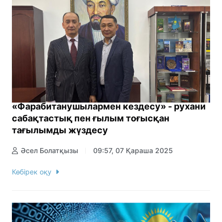
«Фарабитанушылармен кездесу» - рухани
сабақтастық пен ғылым тоғысқан
тағылымды жүздесу
Әсел Болатқызы
09:57, 07 Қараша 2025
Көбірек оқу