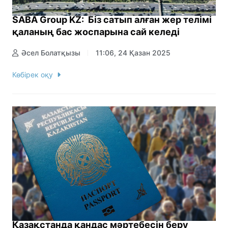
SABA Group KZ: Біз сатып алған жер телімі
қаланың бас жоспарына сай келеді
Әсел Болатқызы
11:06, 24 Қазан 2025
Көбірек оқу
Қазақстанда қандас мәртебесін беру