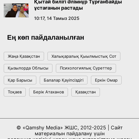
Қытай билігі Әлімнұр Тұрғанбайды
ұстағанын растады
10:17, 14 Тамыз 2025
Ең көп пайдаланылған
Жаңа Қазақстан
Халықаралық Қыылмыстық Сот
Қызылорда Облысы
Психологиялық Суреттер
Қар Барысы
Балалар Қауіпсіздігі
Еркін Омар
Тоқаев
Берік Атаханов
Қазақстан
© «Qamshy Media» ЖШС, 2012-2025 | Сайт
материалын пайдалану үшін