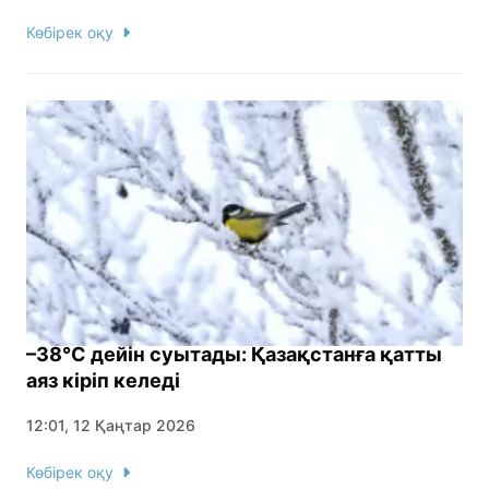
Көбірек оқу
–38°C дейін суытады: Қазақстанға қатты
аяз кіріп келеді
12:01, 12 Қаңтар 2026
Көбірек оқу