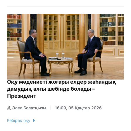
Оқу мәдениеті жоғары елдер жаһандық
дамудың алғы шебінде болады –
Президент
Әсел Болатқызы
16:09, 05 Қаңтар 2026
Көбірек оқу