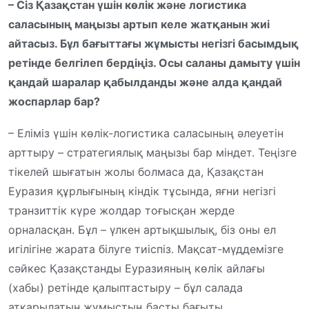
– Сіз Қазақстан үшін көлік және логистика
саласының маңызы артып келе жатқанын жиі
айтасыз. Бұл бағыттағы жұмысты негізгі басымдық
ретінде белгілеп бердіңіз. Осы саланы дамыту үшін
қандай шаралар қабылданды және алда қандай
жоспарлар бар?
– Еліміз үшін көлік-логистика саласының әлеуетін
арттыру – стратегиялық маңызы бар міндет. Теңізге
тікелей шығатын жолы болмаса да, Қазақстан
Еуразия құрлығының кіндік тұсында, яғни негізгі
транзиттік күре жолдар тоғысқан жерде
орналасқан. Бұл – үлкен артықшылық, біз оны ел
игілігіне жарата білуге тиіспіз. Мақсат-мүддемізге
сәйкес Қазақстанды Еуразияның көлік айлағы
(хабы) ретінде қалыптастыру – бұл салада
атқарылатын жұмыстың басты бағыты.