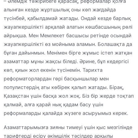
– Әлемдік тәжірибеге қарасақ, реформалар қолға
алынған кезде жұртшылық оны көп жағдайда
түсінбей, қабылдамай жатады. Ондай кезде барлық
жауапкершілікті арқалай алатын көшбасшының рөлі
айрықша. Мен Мемлекет басшысы ретінде осындай
жауапкершілікті өз мойныма аламын. Болашақта да
бұған дайынмын. Менімен бірге жұмыс істеп жатқан
азаматтар мұны жақсы біледі. Әрине, бұл кедергісі
көп, қиын жол екенін түсінемін. Тарихта
реформаторлардан гөрі басқыншылар мен
популистердің аты көбірек қалып жатады. Бірақ,
Қазақстан үшін басқа жол жоқ. Біз бір жерде тоқтап
қалмай, алға қарай нық қадам басу үшін
реформаларды қалайда жүзеге асыруымыз керек.
Азаматтарымызға зияны тимеуі үшін қыс мезгілінде
тарифтерді өсіру әкімшілік тәсілдер арқылы