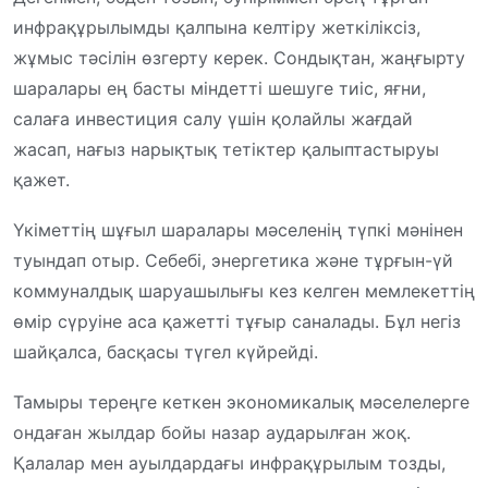
инфрақұрылымды қалпына келтіру жеткіліксіз,
жұмыс тәсілін өзгерту керек. Сондықтан, жаңғырту
шаралары ең басты міндетті шешуге тиіс, яғни,
салаға инвестиция салу үшін қолайлы жағдай
жасап, нағыз нарықтық тетіктер қалыптастыруы
қажет.
Үкіметтің шұғыл шаралары мәселенің түпкі мәнінен
туындап отыр. Себебі, энергетика және тұрғын-үй
коммуналдық шаруашылығы кез келген мемлекеттің
өмір сүруіне аса қажетті тұғыр саналады. Бұл негіз
шайқалса, басқасы түгел күйрейді.
Тамыры тереңге кеткен экономикалық мәселелерге
ондаған жылдар бойы назар аударылған жоқ.
Қалалар мен ауылдардағы инфрақұрылым тозды,