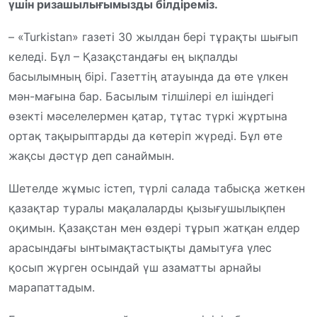
үшін ризашылығымызды білдіреміз.
– «Turkistan» газеті 30 жылдан бері тұрақты шығып
келеді. Бұл – Қазақстандағы ең ықпалды
басылымның бірі. Газеттің атауында да өте үлкен
мән-мағына бар. Басылым тілшілері ел ішіндегі
өзекті мәселелермен қатар, тұтас түркі жұртына
ортақ тақырыптарды да көтеріп жүреді. Бұл өте
жақсы дәстүр деп санаймын.
Шетелде жұмыс істеп, түрлі салада табысқа жеткен
қазақтар туралы мақалаларды қызығушылықпен
оқимын. Қазақстан мен өздері тұрып жатқан елдер
арасындағы ынтымақтастықты дамытуға үлес
қосып жүрген осындай үш азаматты арнайы
марапаттадым.