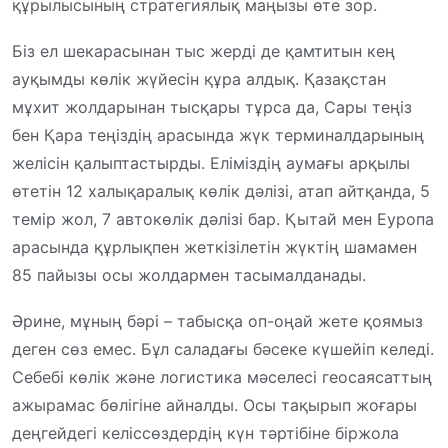
құрылысының стратегиялық маңызы өте зор.
Біз ел шекарасынан тыс жерді де қамтитын кең
ауқымды көлік жүйесін құра алдық. Қазақстан
мұхит жолдарынан тысқары тұрса да, Сары теңіз
бен Қара теңіздің арасында жүк терминалдарының
желісін қалыптастырды. Еліміздің аумағы арқылы
өтетін 12 халықаралық көлік дәлізі, атап айтқанда, 5
темір жол, 7 автокөлік дәлізі бар. Қытай мен Еуропа
арасында құрлықпен жеткізілетін жүктің шамамен
85 пайызы осы жолдармен тасымалданады.
Әрине, мұның бәрі – табысқа оп-оңай жете қоямыз
деген сөз емес. Бұл саладағы бәсеке күшейіп келеді.
Себебі көлік және логистика мәселесі геосаясаттың
ажырамас бөлігіне айналды. Осы тақырып жоғары
деңгейдегі келіссөздердің күн тәртібіне біржола