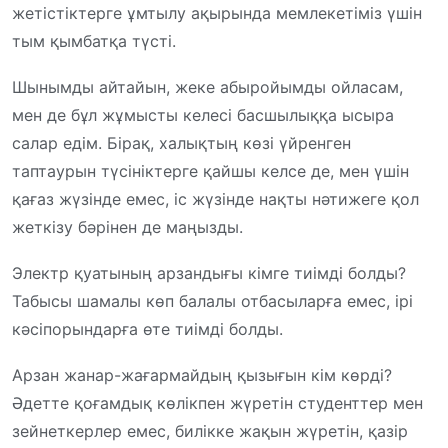
жетістіктерге ұмтылу ақырында мемлекетіміз үшін
тым қымбатқа түсті.
Шынымды айтайын, жеке абыройымды ойласам,
мен де бұл жұмысты келесі басшылыққа ысыра
салар едім. Бірақ, халықтың көзі үйренген
таптаурын түсініктерге қайшы келсе де, мен үшін
қағаз жүзінде емес, іс жүзінде нақты нәтижеге қол
жеткізу бәрінен де маңызды.
Электр қуатының арзандығы кімге тиімді болды?
Табысы шамалы көп балалы отбасыларға емес, ірі
кәсіпорындарға өте тиімді болды.
Арзан жанар-жағармайдың қызығын кім көрді?
Әдетте қоғамдық көлікпен жүретін студенттер мен
зейнеткерлер емес, билікке жақын жүретін, қазір