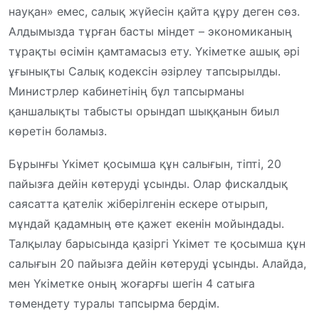
науқан» емес, салық жүйесін қайта құру деген сөз.
Алдымызда тұрған басты міндет – экономиканың
тұрақты өсімін қамтамасыз ету. Үкіметке ашық әрі
ұғынықты Салық кодексін әзірлеу тапсырылды.
Министрлер кабинетінің бұл тапсырманы
қаншалықты табысты орындап шыққанын биыл
көретін боламыз.
Бұрынғы Үкімет қосымша құн салығын, тіпті, 20
пайызға дейін көтеруді ұсынды. Олар фискалдық
саясатта қателік жіберілгенін ескере отырып,
мұндай қадамның өте қажет екенін мойындады.
Талқылау барысында қазіргі Үкімет те қосымша құн
салығын 20 пайызға дейін көтеруді ұсынды. Алайда,
мен Үкіметке оның жоғарғы шегін 4 сатыға
төмендету туралы тапсырма бердім.