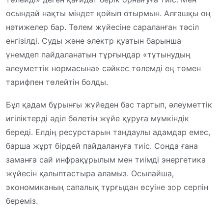
осындай нақты міндет қойып отырмын. Алғашқы оң
нәтижелер бар. Төлем жүйесіне сараланған тәсіл
енгізілді. Суды және электр қуатын барынша
үнемдеп пайдаланатын тұрғындар «тұтынудың
әлеуметтік нормасына» сәйкес төлемді ең төмен
тарифпен төлейтін болды.
Бұл қадам бұрынғы жүйеден бас тартып, әлеуметтік
игіліктерді әділ бөлетін жүйе құруға мүмкіндік
береді. Елдің ресурстарын таңдаулы адамдар емес,
барша жұрт бірдей пайдалануға тиіс. Сонда ғана
заманға сай инфрақұрылым мен тиімді энергетика
жүйесін қалыптастыра аламыз. Осылайша,
экономиканың сапалық тұрғыдан өсуіне зор серпін
береміз.