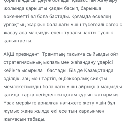
жолында қарышты қадам басып, барынша
өркениетті ел бола бастады. Қоғамда өскелең
ұрпақтың жарқын болашағы үшін түбегейлі өзгеріс
жасау аса маңызды екені туралы нақты түсінік
қалыптасты.
АҚШ президенті Трамптың «ақылға сыйымды ой»
стратегиясының ықпалымен жаһандану үдерісі
кейінге ысырыла бастады. Біз де Қазақстанда
әділдік, заң мен тәртіп, еңбекқорлық сияқты
мемлекетіміздің болашағы үшін айрықша маңызды
қағидаттарға негізделген қоғам құрып жатырмыз.
Ұзақ мерзімге арналған нәтижеге жету үшін бұл
жұмыс жаңа жылда екі есе тың қарқынмен
жалғасын табады.