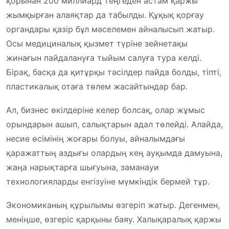
қорынан 200 миллиард теңгеден астам қаржы
жымқырған алаяқтар да табылды. Құқық қорғау
органдары қазір бұл мәселемен айналысып жатыр.
Осы медициналық қызмет түріне зейнетақы
жинағын пайдалануға тыйым салуға тура келді.
Бірақ, басқа да қитұрқы тәсілдер пайда болды, тіпті,
пластикалық отаға төлем жасайтындар бар.
Ал, бизнес өкілдеріне келер болсақ, олар жұмыс
орындарын ашып, салықтарын адал төлейді. Алайда,
несие өсімінің жоғары болуы, айналымдағы
қаражаттың аздығы олардың кең ауқымда дамуына,
жаңа нарықтарға шығуына, заманауи
технологияларды енгізуіне мүмкіндік бермей тұр.
Экономиканың құрылымы өзгеріп жатыр. Дегенмен,
меніңше, өзгеріс қарқыны баяу. Халықаралық қаржы