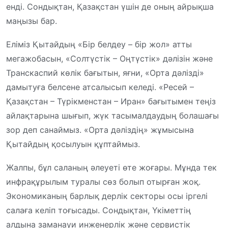
енді. Сондықтан, Қазақстан үшін де оның айрықша
маңызы бар.
Еліміз Қытайдың «Бір белдеу – бір жол» атты
мегажобасын, «Солтүстік – Оңтүстік» дәлізін және
Транскаспий көлік бағытын, яғни, «Орта дәлізді»
дамытуға белсене атсалысып келеді. «Ресей –
Қазақстан – Түрікменстан – Иран» бағытымен теңіз
айлақтарына шығып, жүк тасымалдаудың болашағы
зор деп санаймыз. «Орта дәліздің» жұмысына
Қытайдың қосылуын құптаймыз.
Жалпы, бұл саланың әлеуеті өте жоғары. Мұнда тек
инфрақұрылым туралы сөз болып отырған жоқ.
Экономиканың барлық дерлік секторы осы іргелі
салаға келіп тоғысады. Сондықтан, Үкіметтің
алдына заманауи инженерлік және сервистік