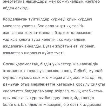
энергетика нысандары мен коммуналдық желілер
әбден ескірді.
Қордаланған түйткілдер күрмеуі қиын күрделі
мәселеге ұласты. Бұл сала жыртық-тесігін
жанталаса жамап-жасқап, бюджет қаржысын
үздіксіз құюға тура келетін «коммуналдық
аждаһаға» айналды. Бұған жұрттың еті үйреніп,
азаматтар шарасыз күйге түсті.
Соған қарамастан, біздің үкіметтеріміз «авгийдің
атқорасын» тазалауға асыққан жоқ. Себебі, мұндай
күрделі жұмыс ешкімге жақсы атақ әкелмес еді. Ең
дамыған отыз мемлекеттің қатарына қосылу сияқты
«керемет» бағдарламалар әзірлеп, оның «табысты»
орындалғаны туралы баяндау әлдеқайда жеңіл
болатын. Шындықты жасырып, бір сәттік алдамшы