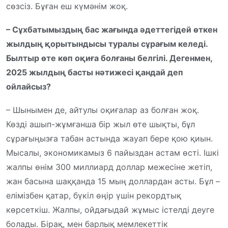
сөзсіз. Бұған еш күмәнім жоқ.
– Сұхбатымыздың бас жағында әдеттегідей өткен
жылдың қорытындысы туралы сұрағым келеді.
Былтыр өте көп оқиға болғаны белгілі. Дегенмен,
2025 жылдың басты нәтижесі қандай деп
ойлайсыз?
– Шынымен де, айтулы оқиғалар аз болған жоқ.
Көзді ашып-жұмғанша бір жыл өте шықты, бұл
сұрағыңызға табан астында жауап бере қою қиын.
Мысалы, экономикамыз 6 пайыздан астам өсті. Ішкі
жалпы өнім 300 миллиард доллар межесіне жетіп,
жан басына шаққанда 15 мың доллардан асты. Бұл –
елімізбен қатар, бүкіл өңір үшін рекордтық
көрсеткіш. Жалпы, ойдағыдай жұмыс істелді деуге
болады. Бірақ, мен барлық мемлекеттік