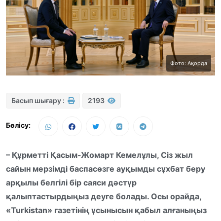
Фото: Ақорда
Басып шығару :
2193
Бөлісу:
– Құрметті Қасым-Жомарт Кемелұлы, Сіз жыл
сайын мерзімді баспасөзге ауқымды сұхбат беру
арқылы белгілі бір саяси дәстүр
қалыптастырдыңыз деуге болады. Осы орайда,
«Turkistan» газетінің ұсынысын қабыл алғаныңыз