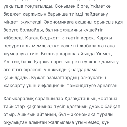
уақытша тоқтатылды. Сонымен бірге, Үкіметке
бюджет қаржысын барынша тиімді пайдалану
міндеті жүктелді. Экономикаға ақшаны орынсыз құя
беруге болмайды, бұл инфляцияны күшейтіп
жібереді. Қатаң бюджеттік тәртіп керек. Қаржы
ресурстары мемлекетке қажетті жобаларға ғана
жұмсалуға тиіс. Былтыр қараша айында Үкімет,
Ұлттық банк, Қаржы нарығын реттеу және дамыту
агенттігі бірлесіп, үш жылдық бағдарлама
қабылдады. Құжат азаматтардың әл-ауқатын
жақсарту үшін инфляцияны төмендетуге арналған.
Халықаралық сарапшылар Қазақстанның «орташа
табыстар қақпанына» түсіп қалғанын дұрыс байқап
отыр. Ашығын айтайын, бұл – экономика туралы
оқулықтан алынған жалпылама ұғым емес, күн