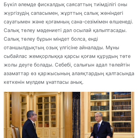
Бүкіл әлемде фискалдық саясаттың тиімділігі оны
жүргізудің сапасымен, жұрттың салық жөніндегі
сауатымен және қоғамның сана-сезімімен өлшенеді.
Салық төлеу мәдениеті дәл осылай қалыптасады.
Салық төлеу бұрын міндет болса, енді
отаншылдықтың озық үлгісіне айналады. Мұны
сыбайлас жемқорлыққа қарсы қоғам құрудың төте
жолы деуге болады. Себебі, салығын адал төлейтін
азаматтар өз қаржысының алаяқтардың қалтасында
кеткенін мүлдем ұнатпасы анық.