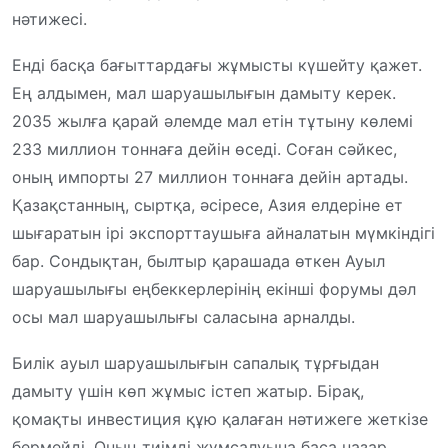
нәтижесі.
Енді басқа бағыттардағы жұмысты күшейту қажет.
Ең алдымен, мал шаруашылығын дамыту керек.
2035 жылға қарай әлемде мал етін тұтыну көлемі
233 миллион тоннаға дейін өседі. Соған сәйкес,
оның импорты 27 миллион тоннаға дейін артады.
Қазақстанның, сыртқа, әсіресе, Азия елдеріне ет
шығаратын ірі экспорттаушыға айналатын мүмкіндігі
бар. Сондықтан, былтыр қарашада өткен Ауыл
шаруашылығы еңбеккерлерінің екінші форумы дәл
осы мал шаруашылығы саласына арналды.
Билік ауыл шаруашылығын сапалық тұрғыдан
дамыту үшін көп жұмыс істеп жатыр. Бірақ,
қомақты инвестиция құю қалаған нәтижеге жеткізе
бермейді. Оның тиімді жұмсалуына баса назар