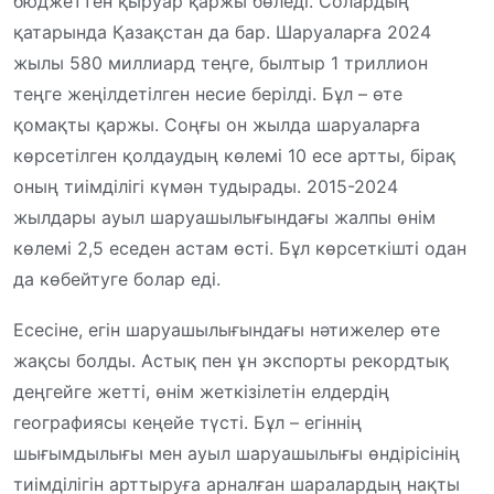
бюджеттен қыруар қаржы бөледі. Солардың
қатарында Қазақстан да бар. Шаруаларға 2024
жылы 580 миллиард теңге, былтыр 1 триллион
теңге жеңілдетілген несие берілді. Бұл – өте
қомақты қаржы. Соңғы он жылда шаруаларға
көрсетілген қолдаудың көлемі 10 есе артты, бірақ
оның тиімділігі күмән тудырады. 2015-2024
жылдары ауыл шаруашылығындағы жалпы өнім
көлемі 2,5 еседен астам өсті. Бұл көрсеткішті одан
да көбейтуге болар еді.
Есесіне, егін шаруашылығындағы нәтижелер өте
жақсы болды. Астық пен ұн экспорты рекордтық
деңгейге жетті, өнім жеткізілетін елдердің
географиясы кеңейе түсті. Бұл – егіннің
шығымдылығы мен ауыл шаруашылығы өндірісінің
тиімділігін арттыруға арналған шаралардың нақты