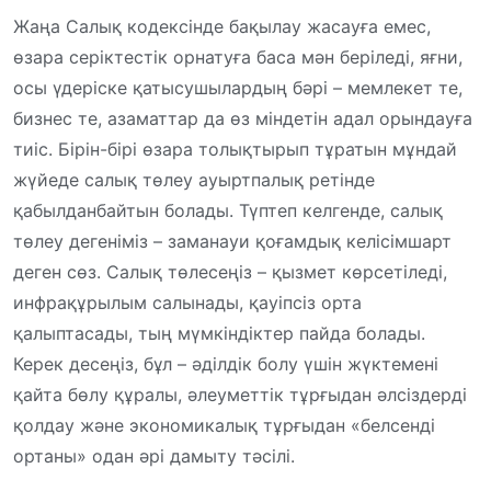
Жаңа Салық кодексінде бақылау жасауға емес,
өзара серіктестік орнатуға баса мән беріледі, яғни,
осы үдеріске қатысушылардың бәрі – мемлекет те,
бизнес те, азаматтар да өз міндетін адал орындауға
тиіс. Бірін-бірі өзара толықтырып тұратын мұндай
жүйеде салық төлеу ауыртпалық ретінде
қабылданбайтын болады. Түптеп келгенде, салық
төлеу дегеніміз – заманауи қоғамдық келісімшарт
деген сөз. Салық төлесеңіз – қызмет көрсетіледі,
инфрақұрылым салынады, қауіпсіз орта
қалыптасады, тың мүмкіндіктер пайда болады.
Керек десеңіз, бұл – әділдік болу үшін жүктемені
қайта бөлу құралы, әлеуметтік тұрғыдан әлсіздерді
қолдау және экономикалық тұрғыдан «белсенді
ортаны» одан әрі дамыту тәсілі.