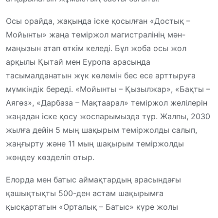
Осы орайда, жақында іске қосылған «Достық –
Мойынты» жаңа теміржол магистралінің мән-
маңызын атап өткім келеді. Бұл жоба осы жол
арқылы Қытай мен Еуропа арасында
тасымалданатын жүк көлемін бес есе арттыруға
мүмкіндік береді. «Мойынты – Қызылжар», «Бақты –
Аягөз», «Дарбаза – Мақтаарал» теміржол желілерін
жаңадан іске қосу жоспарымызда тұр. Жалпы, 2030
жылға дейін 5 мың шақырым теміржолды салып,
жаңғырту және 11 мың шақырым теміржолды
жөндеу көзделіп отыр.
Елорда мен батыс аймақтардың арасындағы
қашықтықты 500-ден астам шақырымға
қысқартатын «Орталық – Батыс» күре жолы