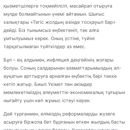
қызметшілерге тоқмейілсіп, масайрап отыруға
мүлде болмайтынын үнемі айтамын. Шығыс
халықтары «Тегіс жолдың өзінде тосқауыл бар»
дейді. Біз тынымсыз еңбектеніп, тек алға
ұмтылуымыз керек. Оның үстіне, түйіні
тарқатылмаған түйткілдер аз емес.
Бұл – ең алдымен, инфляция деңгейінің жоғары
болуы. Соның салдарынан азаматтарымыздың әл-
ауқатын арттыруға арналған еңбектің бәрі текке
кетіп жатыр. Биыл Үкімет пен әкімдер
мемлекетіміздің әлеуметтік-экономикалық тұғырын
нығайту үшін көп жұмыс істеуі керек.
Дей тұрғанмен, еліміздің реформаларды жүзеге
асыруға біржола бет бұрғанын өткен жылдың басты
қорытындысы деуге болады. Қазақстан жаңғыру