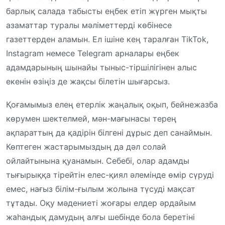
барлық салада табысты еңбек етіп жүрген мықты
азаматтар туралы мәліметтерді көбінесе
газеттерден аламын. Ел ішіне кең таралған TikTok,
Instagram немесе Telegram арналары еңбек
адамдарының шынайы тыныс-тіршілігінен алыс
екенін өзіңіз де жақсы білетін шығарсыз.
Қоғамымыз елең етерлік жаңалық оқып, бейнежазба
көрумен шектелмей, мән-мағынасы терең
ақпараттың да қадірін білгені дұрыс деп санаймын.
Көптеген жастарымыздың да дәл солай
ойлайтынына қуанамын. Себебі, олар адамды
тығырыққа тірейтін елес-қиял әлемінде өмір сүруді
емес, нағыз білім-ғылым жолына түсуді мақсат
тұтады. Оқу мәдениеті жоғары елдер әрдайым
жаһандық дамудың алғы шебінде бола беретіні