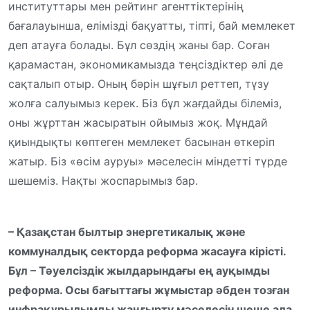
институттары мен рейтинг агенттіктерінің
бағалауынша, елімізді бақуатты, тіпті, бай мемлекет
деп атауға болады. Бұл сөздің жаны бар. Соған
қарамастан, экономикамызда теңсіздіктер әлі де
сақталып отыр. Оның бәрін шұғыл реттеп, түзу
жолға салуымыз керек. Біз бұл жағдайды білеміз,
оны жұрттан жасыратын ойымыз жоқ. Мұндай
қиындықты көптеген мемлекет басынан өткеріп
жатыр. Біз «өсім ауруы» мәселесін міндетті түрде
шешеміз. Нақты жоспарымыз бар.
– Қазақстан былтыр энергетикалық және
коммуналдық секторда реформа жасауға кірісті.
Бұл – Тәуелсіздік жылдарындағы ең ауқымды
реформа. Осы бағыттағы жұмыстар әбден тозған
инфрақұрылымды жаңғырту мәселесін шеше ала