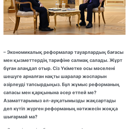
– Экономикалық реформалар тауарлардың бағасы
мен қызметтердің тарифіне салмақ салады. Жұрт
бұған алаңдап отыр. Сіз Үкіметке осы мәселені
шешуге арналған нақты шаралар жоспарын
әзірлеуді тапсырдыңыз. Бұл жұмыс реформаның
сапасы мен қарқынына әсер етпей ме?
Азаматтарымыз әл-ауқатымызды жақсартады
деп күтіп жүрген реформаның нәтижесін жоққа
шығармай ма?