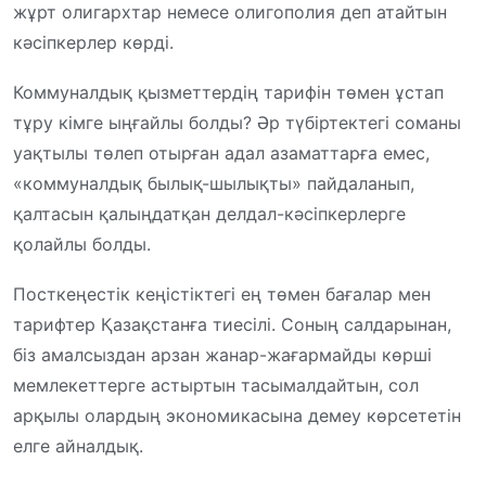
жұрт олигархтар немесе олигополия деп атайтын
кәсіпкерлер көрді.
Коммуналдық қызметтердің тарифін төмен ұстап
тұру кімге ыңғайлы болды? Әр түбіртектегі соманы
уақтылы төлеп отырған адал азаматтарға емес,
«коммуналдық былық-шылықты» пайдаланып,
қалтасын қалыңдатқан делдал-кәсіпкерлерге
қолайлы болды.
Посткеңестік кеңістіктегі ең төмен бағалар мен
тарифтер Қазақстанға тиесілі. Соның салдарынан,
біз амалсыздан арзан жанар-жағармайды көрші
мемлекеттерге астыртын тасымалдайтын, сол
арқылы олардың экономикасына демеу көрсететін
елге айналдық.