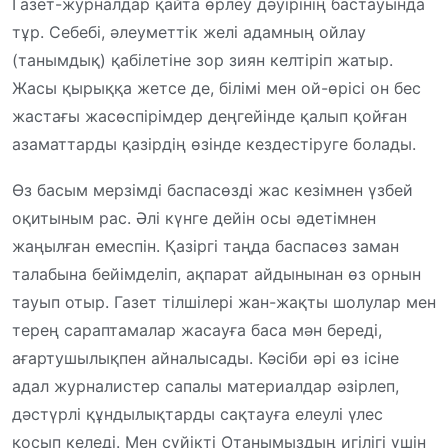
Газет-журналдар қайта өрлеу дәуірінің бастауында
тұр. Себебі, әлеуметтік желі адамның ойлау
(танымдық) қабілетіне зор зиян келтіріп жатыр.
Жасы қырыққа жетсе де, білімі мен ой-өрісі он бес
жастағы жасөспірімдер деңгейінде қалып қойған
азаматтарды қазірдің өзінде кездестіруге болады.
Өз басым мерзімді баспасөзді жас кезімнен үзбей
оқитыным рас. Әлі күнге дейін осы әдетімнен
жаңылған емеспін. Қазіргі таңда баспасөз заман
талабына бейімделіп, ақпарат айдынынан өз орнын
тауып отыр. Газет тілшілері жан-жақты шолулар мен
терең сараптамалар жасауға баса мән береді,
ағартушылықпен айналысады. Кәсіби әрі өз ісіне
адал журналистер сапалы материалдар әзірлеп,
дәстүрлі құндылықтарды сақтауға елеулі үлес
қосып келеді. Мен сүйікті Отанымыздың игілігі үшін