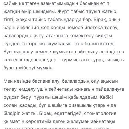
сайын көптеген азаматымыздың басынан өтіп
жатқан өмір шындығы. Жұрт табыс тауып жатыр,
тіпті, жақсы табыс табатындар да бар. Бірақ, оның
бәрін инфляция жеп қояды немесе ипотека төлеу,
балаларды оқыту, ата-анаға көмектесу сияқты
күнделікті тірлікке жұмсалып, жоқ болып кетеді.
Ауырып қалу немесе жұмыстан айырылу секілді кез
келген көлденең кедергі тұрмыстағы тұрақтылықты
бұзып жіберуі мүмкін.
Мен кезінде баспана алу, балалардың оқу ақысын
төлеу, емделу үшін зейнетақы жинағын пайдалануға
рұқсат беру туралы шешім қабылдадым. Көбісі
солай жасады, бұл шешімге ризашылықтарын да
білдіріп жатты. Бірақ, әдеттегідей, стоматология
қызметін көрсетеміз деген желеумен зейнетақы