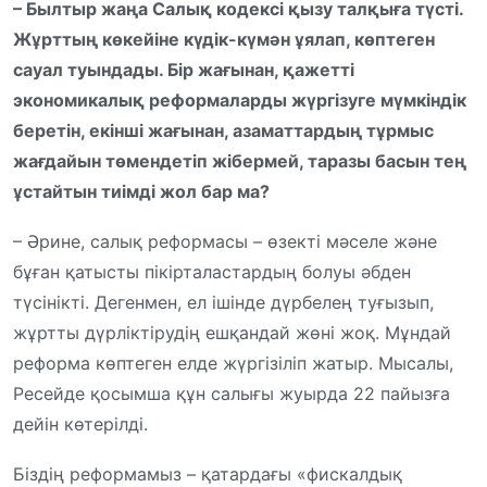
– Былтыр жаңа Салық кодексі қызу талқыға түсті.
Жұрттың көкейіне күдік-күмән ұялап, көптеген
сауал туындады. Бір жағынан, қажетті
экономикалық реформаларды жүргізуге мүмкіндік
беретін, екінші жағынан, азаматтардың тұрмыс
жағдайын төмендетіп жібермей, таразы басын тең
ұстайтын тиімді жол бар ма?
– Әрине, салық реформасы – өзекті мәселе және
бұған қатысты пікірталастардың болуы әбден
түсінікті. Дегенмен, ел ішінде дүрбелең туғызып,
жұртты дүрліктірудің ешқандай жөні жоқ. Мұндай
реформа көптеген елде жүргізіліп жатыр. Мысалы,
Ресейде қосымша құн салығы жуырда 22 пайызға
дейін көтерілді.
Біздің реформамыз – қатардағы «фискалдық