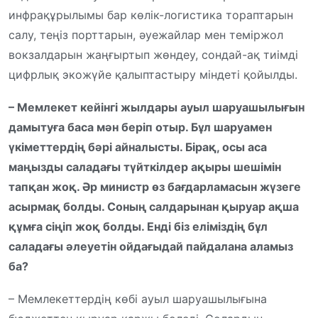
инфрақұрылымы бар көлік-логистика тораптарын
салу, теңіз порттарын, әуежайлар мен теміржол
вокзалдарын жаңғыртып жөндеу, сондай-ақ тиімді
цифрлық экожүйе қалыптастыру міндеті қойылды.
– Мемлекет кейінгі жылдары ауыл шаруашылығын
дамытуға баса мән беріп отыр. Бұл шаруамен
үкіметтердің бәрі айналысты. Бірақ, осы аса
маңызды саладағы түйткілдер ақыры шешімін
тапқан жоқ. Әр министр өз бағдарламасын жүзеге
асырмақ болды. Соның салдарынан қыруар ақша
құмға сіңіп жоқ болды. Енді біз еліміздің бұл
саладағы әлеуетін ойдағыдай пайдалана аламыз
ба?
– Мемлекеттердің көбі ауыл шаруашылығына