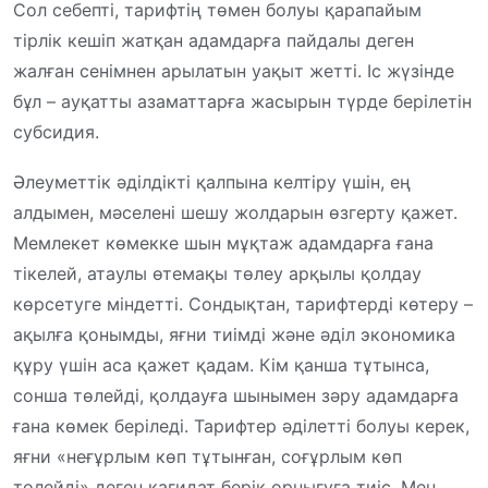
Сол себепті, тарифтің төмен болуы қарапайым
тірлік кешіп жатқан адамдарға пайдалы деген
жалған сенімнен арылатын уақыт жетті. Іс жүзінде
бұл – ауқатты азаматтарға жасырын түрде берілетін
субсидия.
Әлеуметтік әділдікті қалпына келтіру үшін, ең
алдымен, мәселені шешу жолдарын өзгерту қажет.
Мемлекет көмекке шын мұқтаж адамдарға ғана
тікелей, атаулы өтемақы төлеу арқылы қолдау
көрсетуге міндетті. Сондықтан, тарифтерді көтеру –
ақылға қонымды, яғни тиімді және әділ экономика
құру үшін аса қажет қадам. Кім қанша тұтынса,
сонша төлейді, қолдауға шынымен зәру адамдарға
ғана көмек беріледі. Тарифтер әділетті болуы керек,
яғни «неғұрлым көп тұтынған, соғұрлым көп
төлейді» деген қағидат берік орнығуға тиіс. Мен