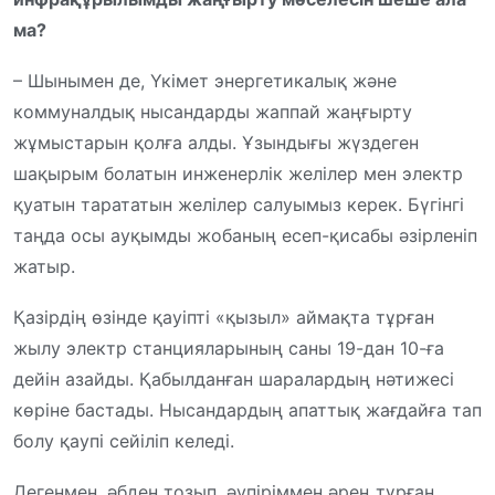
ма?
– Шынымен де, Үкімет энергетикалық және
коммуналдық нысандарды жаппай жаңғырту
жұмыстарын қолға алды. Ұзындығы жүздеген
шақырым болатын инженерлік желілер мен электр
қуатын тарататын желілер салуымыз керек. Бүгінгі
таңда осы ауқымды жобаның есеп-қисабы әзірленіп
жатыр.
Қазірдің өзінде қауіпті «қызыл» аймақта тұрған
жылу электр станцияларының саны 19-дан 10-ға
дейін азайды. Қабылданған шаралардың нәтижесі
көріне бастады. Нысандардың апаттық жағдайға тап
болу қаупі сейіліп келеді.
Дегенмен, әбден тозып, әупіріммен әрең тұрған