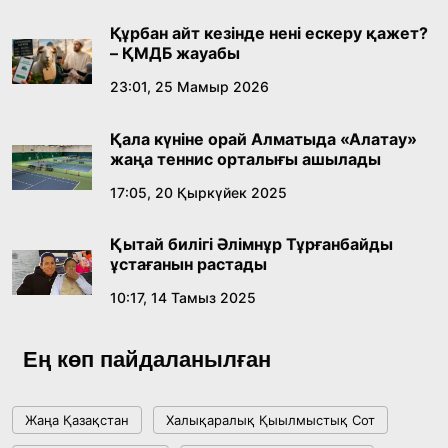
Құрбан айт кезінде нені ескеру қажет?
– ҚМДБ жауабы
23:01, 25 Мамыр 2026
Қала күніне орай Алматыда «Алатау»
жаңа теннис орталығы ашылады
17:05, 20 Қыркүйек 2025
Қытай билігі Әлімнұр Тұрғанбайды
ұстағанын растады
10:17, 14 Тамыз 2025
Ең көп пайдаланылған
Жаңа Қазақстан
Халықаралық Қыылмыстық Сот