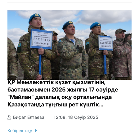
ҚР Мемлекеттік күзет қызметінің
бастамасымен 2025 жылғы 17 сәуірде
“Майлан” далалық оқу орталығында
Қазақстанда тұңғыш рет күштік
құрылымдар FPV-дрон операторлары
Бифат Елтаева
12:08, 18 Сәуір 2025
арасында Millitary Drone Race турнирі өтті.
Көбірек оқу