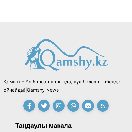
Қамшы - Ұл болсаң қолыңда, құл болсаң төбеңде
ойнайды!|Qamshy News
Таңдаулы мақала