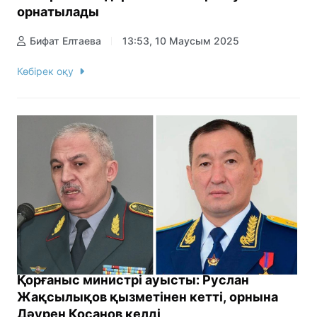
орнатылады
Бифат Елтаева
13:53, 10 Маусым 2025
Көбірек оқу
Қорғаныс министрі ауысты: Руслан
Жақсылықов қызметінен кетті, орнына
Дәурен Қосанов келді