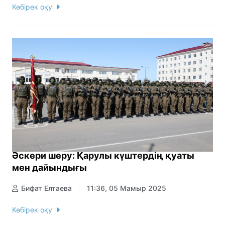
Көбірек оқу
Әскери шеру: Қарулы күштердің қуаты
мен дайындығы
Бифат Елтаева
11:36, 05 Мамыр 2025
Көбірек оқу