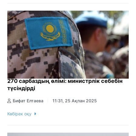
270 сарбаздың өлімі: министрлік себебін
түсіндірді
Бифат Елтаева
11:31, 25 Ақпан 2025
Көбірек оқу