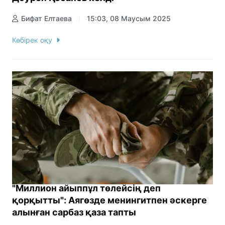
Бифат Елтаева
15:03, 08 Маусым 2025
Көбірек оқу
"Миллион айыппұл төлейсің деп
қорқытты": Аягөзде менингитпен әскерге
алынған сарбаз қаза тапты