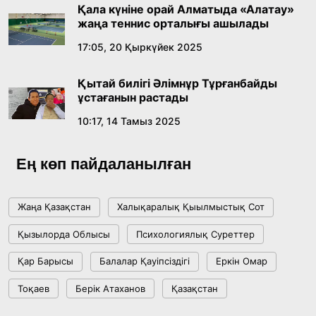
Қала күніне орай Алматыда «Алатау»
18:59, 20 Шілде 2026
жаңа теннис орталығы ашылады
17:05, 20 Қыркүйек 2025
Жасанды интеллект: адамзаттың көмекшісі
ме, әлде бәсекелесі ме?
Қытай билігі Әлімнұр Тұрғанбайды
18:16, 20 Шілде 2026
ұстағанын растады
10:17, 14 Тамыз 2025
Ұлттық архивтің ашылғанына 20 жыл: негізгі
жетістіктері мен даму бағыты
Ең көп пайдаланылған
17:09, 20 Шілде 2026
Жаңа Қазақстан
Халықаралық Қыылмыстық Сот
Мемлекет басшысы Көбейтұз көлінің жай-
Қызылорда Облысы
Психологиялық Суреттер
күйіне назар аударды
Қар Барысы
Балалар Қауіпсіздігі
Еркін Омар
18:22, 17 Шілде 2026
Тоқаев
Берік Атаханов
Қазақстан
АЛТЫН ОРДА ТАРИХЫН ОҚЫТУДЫҢ