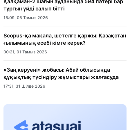
Қалқаман-2 шағын ауданында 594 пәтері бар
тұрғын үйді салып бітті
15:09, 05 Тамыз 2026
Scopus-қа мақала, шетелге қаржы: Қазақстан
ғылымының есебі кімге керек?
00:21, 01 Тамыз 2026
«Заң керуені» жобасы: Абай облысында
құқықтық түсіндіру жұмыстары жалғасуда
17:31, 31 Шілде 2026
Халықаралық «Формула-1 H2O» жарысын
Қонаев қаласында өткізу жоспарлануда
13:13, 30 Шілде 2026