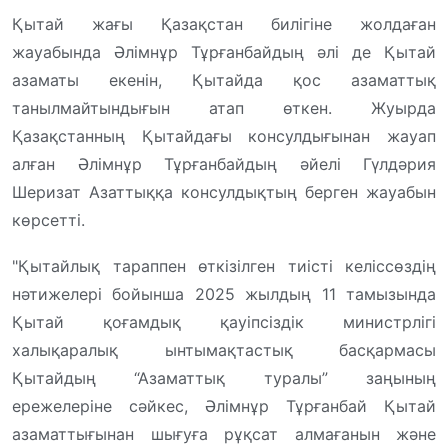
Қытай жағы Қазақстан билігіне жолдаған
жауабында Әлімнұр Тұрғанбайдың әлі де Қытай
азаматы екенін, Қытайда қос азаматтық
танылмайтындығын атап өткен. Жуырда
Қазақстанның Қытайдағы консулдығынан жауап
алған Әлімнұр Тұрғанбайдың әйелі Гүлдәрия
Шеризат Азаттыққа консулдықтың берген жауабын
көрсетті.
"Қытайлық тараппен өткізілген тиісті келіссөздің
нәтижелері бойынша 2025 жылдың 11 тамызында
Қытай қоғамдық қауіпсіздік министрлігі
халықаралық ынтымақтастық басқармасы
Қытайдың “Азаматтық туралы” заңының
ережелеріне сәйкес, Әлімнұр Тұрғанбай Қытай
азаматтығынан шығуға рұқсат алмағанын және