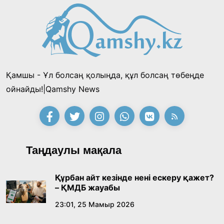
таңғы ас ішті
«Тектілер ту көтереді» байқауы өз
жеңімпаздарын анықтады
18:39, 23 Шілде 2026
Қамшы - Ұл болсаң қолыңда, құл болсаң төбеңде
Қонаев қаласының әкімі «Славян базары»
ойнайды!|Qamshy News
байқауының жеңімпазы Ақерке Амалятты
қабылдады
16:27, 23 Шілде 2026
Қазақ тіліндегі «құт» концептісінің
Таңдаулы мақала
лингвомәдени сипаты
09:21, 21 Шілде 2026
Құрбан айт кезінде нені ескеру қажет?
– ҚМДБ жауабы
Абайдың адам тәрбиесі туралы
23:01, 25 Мамыр 2026
көзқарастарының өзектілігі