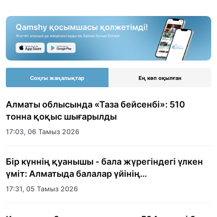
Соңғы жаңалықтар
Ең көп оқылған
Алматы облысында «Таза бейсенбі»: 510
тонна қоқыс шығарылды
17:03, 06 Тамыз 2026
Бір күннің қуанышы - бала жүрегіндегі үлкен
үміт: Алматыда балалар үйінің
тәрбиеленушілеріне мерекелік күн
17:31, 05 Тамыз 2026
ұйымдастырылды