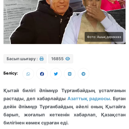
Фото: Ашық дереккөз
Басып шығару :
16855
Бөлісу:
Қытай билігі Әлімнұр Тұрғанбайдың ұсталғанын
растады, деп хабарлайды
Азаттық радиосы
. Бұған
дейін Әлімнұр Тұрғанбайдың әйелі оның Қытайға
барып, жоғалып кеткенін хабарлап, Қазақстан
билігінен көмек сұраған еді.