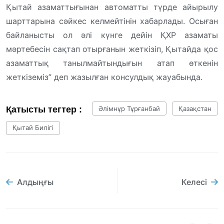
Қытай азаматтығынан автоматты түрде айырылу
шарттарына сәйкес келмейтінін хабарлады. Осыған
байланысты ол әлі күнге дейін ҚХР азаматы
мәртебесін сақтап отырғанын жеткізіп, Қытайда қос
азаматтық танылмайтындығын атап өткенін
жеткіземіз” деп жазылған консулдық жауабында.
Қатысты тегтер :
Әлімнұр Тұрғанбай
Қазақстан
Қытай Билігі
Алдыңғы
Келесі