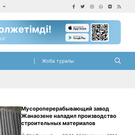
а
Жоба туралы
Мусороперерабывающий завод
Жанаозене наладил производство
строительных материалов