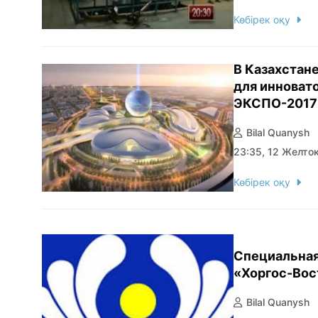
Көбірек оқу
В Казахстан
для инноват
ЭКСПО-2017
Bilal Quanysh
23:35, 12 Желто
Көбірек оқу
Специальная
«Хоргос-Вос
Bilal Quanysh