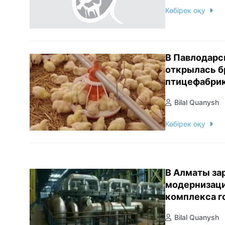
Көбірек оқу
В Павлодарс
открылась б
птицефабри
Bilal Quanysh
Көбірек оқу
В Алматы за
модернизаци
комплекса г
Bilal Quanysh