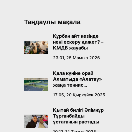
Таңдаулы мақала
Құрбан айт кезінде
нені ескеру қажет? –
ҚМДБ жауабы
23:01, 25 Мамыр 2026
Қала күніне орай
Алматыда «Алатау»
жаңа теннис
орталығы ашылады
17:05, 20 Қыркүйек 2025
Қытай билігі Әлімнұр
Тұрғанбайды
ұстағанын растады
10:17, 14 Тамыз 2025