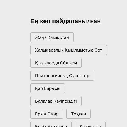
Ең көп пайдаланылған
Жаңа Қазақстан
Халықаралық Қыылмыстық Сот
Қызылорда Облысы
Психологиялық Суреттер
Қар Барысы
Балалар Қауіпсіздігі
Еркін Омар
Тоқаев
Берік Атаханов
Қазақстан