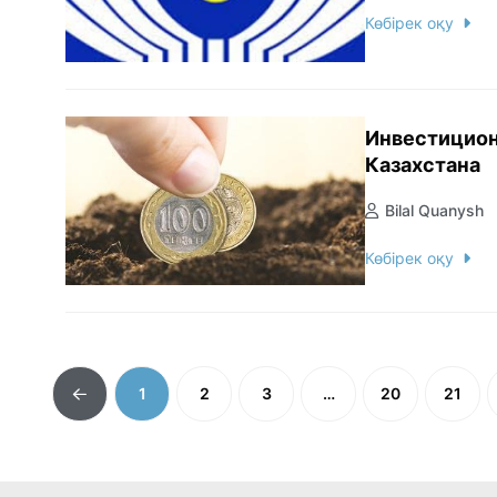
Көбірек оқу
Инвестицион
Казахстана
Bilal Quanysh
Көбірек оқу
1
2
3
…
20
21