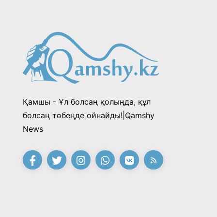
Қамшы - Ұл болсаң қолыңда, құл
болсаң төбеңде ойнайды!|Qamshy
News