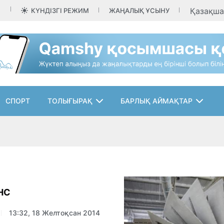
Қазақш
КҮНДІЗГІ РЕЖИМ
ЖАҢАЛЫҚ ҰСЫНУ
СПОРТ
ТОЛЫҒЫРАҚ
БАРЛЫҚ АЙМАҚТАР
НС
13:32, 18 Желтоқсан 2014