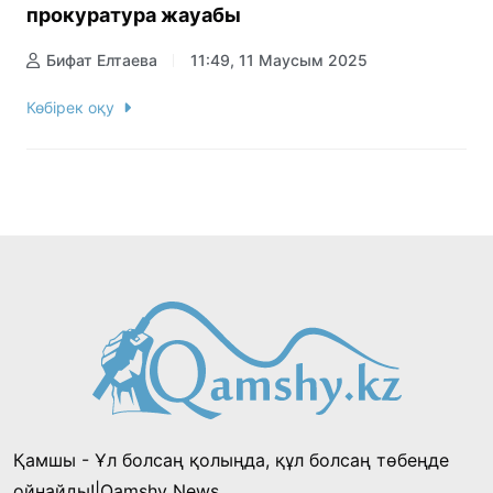
прокуратура жауабы
Бифат Елтаева
11:49, 11 Маусым 2025
Көбірек оқу
Қамшы - Ұл болсаң қолыңда, құл болсаң төбеңде
ойнайды!|Qamshy News