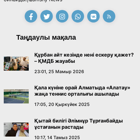
Таңдаулы мақала
Құрбан айт кезінде нені ескеру қажет?
– ҚМДБ жауабы
23:01, 25 Мамыр 2026
Қала күніне орай Алматыда «Алатау»
жаңа теннис орталығы ашылады
17:05, 20 Қыркүйек 2025
Қытай билігі Әлімнұр Тұрғанбайды
ұстағанын растады
10:17, 14 Тамыз 2025