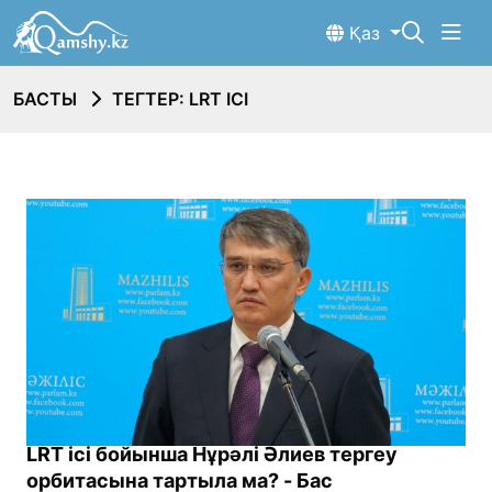
Қаз
БАСТЫ
ТЕГТЕР: LRT ІСІ
LRT ісі бойынша Нұрәлі Әлиев тергеу
орбитасына тартыла ма? - Бас