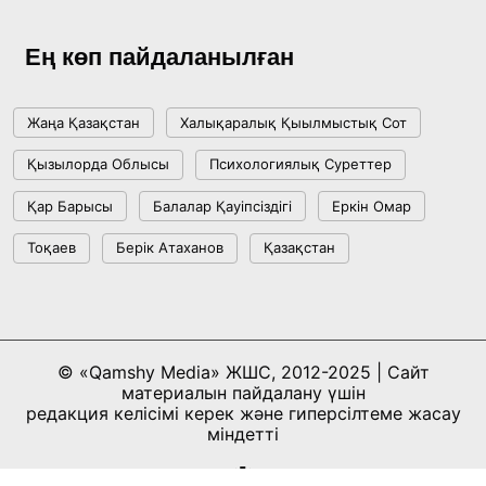
Ең көп пайдаланылған
Жаңа Қазақстан
Халықаралық Қыылмыстық Сот
Қызылорда Облысы
Психологиялық Суреттер
Қар Барысы
Балалар Қауіпсіздігі
Еркін Омар
Тоқаев
Берік Атаханов
Қазақстан
© «Qamshy Media» ЖШС, 2012-2025 | Сайт
материалын пайдалану үшін
редакция келісімі керек және гиперсілтеме жасау
міндетті
Сайтты жасаған